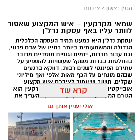
מגזין ראשון
>
צרכנות
שמאי מקרקעין – איש המקצוע שאסור
לוותר עליו באף עסקת נדל"ן
עסקת נדל"ן היא כמעט תמיד העסקה הכלכלית
הגדולה והמשמעותית ביותר בחייו של אדם פרטי,
וגם עבור חברות, יזמים וגופים מוסדיים מדובר
בהחלטות כבדות משקל שעשויות להשפיע על
עתידם הפיננסי לשנים רבות. דווקא ברגעים
שבהם מונחים על הכף מאות אלפי ואף מיליוני
שקלים, חשוב שיעמוד לצידכם איש מקצוע
אובייקטיבי, מוסמך ומנוסה. שמאי מקרקעין הוא
קרא עוד
הגורם המקצועי המוסמך על פי חוק להעריך את
שווי של נכסי מקרקעין, והוא זה שמעניק לכם את
אולי יעניין אותך גם
הביטחון לקבל החלטות מבוססות, שקולות
ובטוחות.
תוכן שיווקי / 09:49 05.08.26