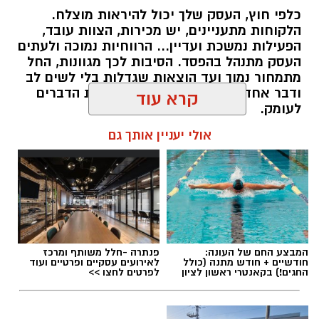
כלפי חוץ, העסק שלך יכול להיראות מוצלח.
קרדיט תמונה בוסט מדיה
הלקוחות מתעניינים, יש מכירות, הצוות עובד,
הפעילות נמשכת ועדיין... הרווחיות נמוכה ולעתים
העסק מתנהל בהפסד. הסיבות לכך מגוונות, החל
מהו שמאי מקרקעין ומה תפקידו?
מתמחור נמוך ועד הוצאות שגדלות בלי לשים לב
ודבר אחד בטוח, הגיע הזמן לבחון את הדברים
שמאי מקרקעין הוא בעל מקצוע המחזיק ברישיון
לעומק.
מטעם מועצת שמאי המקרקעין שבמשרד
קרא עוד
המשפטים, לאחר שעמד בהצלחה במסלול הכשרה
תוכן שיווקי / 10:57 27.07.26
תובעני הכולל לימודים, בחינות מקצועיות מחמירות
אולי יעניין אותך גם
והתמחות מעשית. תפקידו של השמאי הוא לקבוע
את שוויו של נכס באופן אובייקטיבי ובלתי תלוי, תוך
בחינה מעמיקה של מצבו התכנוני, המשפטי והפיזי
של הנכס, ניתוח עסקאות השוואה שבוצעו בסביבה
תגים:
יועץ עסקי
ובדיקת מכלול הנתונים המשפיעים על השווי –
מזכויות בנייה בלתי מנוצלות, דרך חריגות בנייה
המבצע החם של העונה:
פנתרה -חלל משותף ומרכז
לא תמיד קל לזהות לבד מה לא עובד היטב.
חודשיים + חודש מתנה (כולל
לאירועים עסקיים ופרטיים ועוד
וליקויים ועד מגבלות רישום ושעבודים.
התפעול העסקי דורש התמודדות מתמדת עם
החגים!) בקאנטרי ראשון לציון
לפרטים לחצו >>