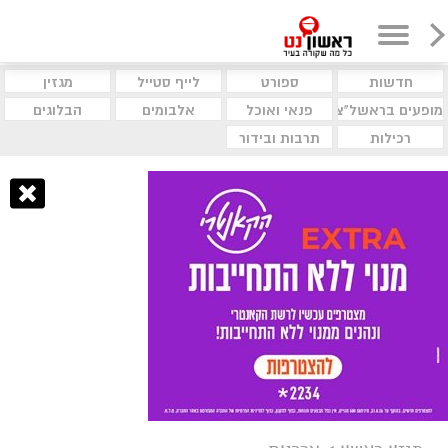
חדשות
ספורט
לייף סטייל
מגזין
מופעים בראשל"צ
פנאי ואוכל
אלבומים
הבלוגים
רכילות
תרבות ובידור