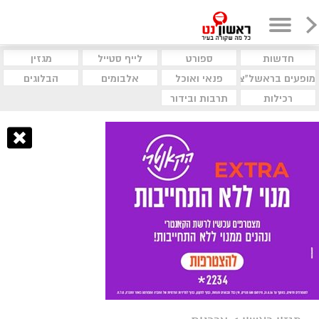
חדשות
ספורט
לייף סטייל
מגזין
מופעים בראשל"צ
פנאי ואוכל
אלבומים
הבלוגים
רכילות
תרבות ובידור