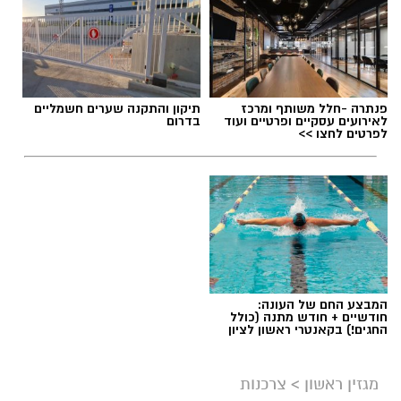
תוכן שיווקי / 09:49 05.08.26
פנתרה -חלל משותף ומרכז
תיקון והתקנה שערים חשמליים
לאירועים עסקיים ופרטיים ועוד
בדרום
לפרטים לחצו >>
תגים:
שמאי מקרקעין
המבצע החם של העונה:
חודשיים + חודש מתנה (כולל
החגים!) בקאנטרי ראשון לציון
מגזין ראשון
>
צרכנות