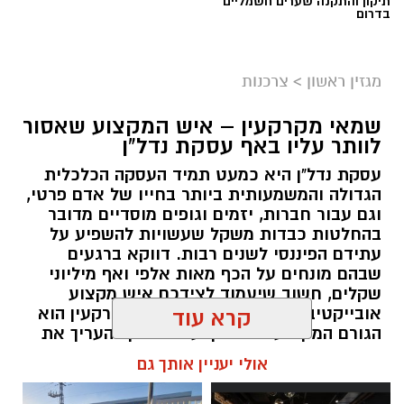
תיקון והתקנה שערים חשמליים
בדרום
מגזין ראשון
>
צרכנות
שמאי מקרקעין – איש המקצוע שאסור
לוותר עליו באף עסקת נדל"ן
עסקת נדל"ן היא כמעט תמיד העסקה הכלכלית
הגדולה והמשמעותית ביותר בחייו של אדם פרטי,
וגם עבור חברות, יזמים וגופים מוסדיים מדובר
בהחלטות כבדות משקל שעשויות להשפיע על
עתידם הפיננסי לשנים רבות. דווקא ברגעים
שבהם מונחים על הכף מאות אלפי ואף מיליוני
שקלים, חשוב שיעמוד לצידכם איש מקצוע
אובייקטיבי, מוסמך ומנוסה. שמאי מקרקעין הוא
קרא עוד
הגורם המקצועי המוסמך על פי חוק להעריך את
שווי של נכסי מקרקעין, והוא זה שמעניק לכם את
אולי יעניין אותך גם
הביטחון לקבל החלטות מבוססות, שקולות
ובטוחות.