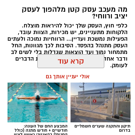
מה מעכב עסק קטן מלהפוך לעסק
יציב ורווחי?
כלפי חוץ, העסק שלך יכול להיראות מוצלח.
קרדיט תמונה בוסט מדיה
הלקוחות מתעניינים, יש מכירות, הצוות עובד,
הפעילות נמשכת ועדיין... הרווחיות נמוכה ולעתים
העסק מתנהל בהפסד. הסיבות לכך מגוונות, החל
מהו שמאי מקרקעין ומה תפקידו?
מתמחור נמוך ועד הוצאות שגדלות בלי לשים לב
ודבר אחד בטוח, הגיע הזמן לבחון את הדברים
שמאי מקרקעין הוא בעל מקצוע המחזיק ברישיון
לעומק.
מטעם מועצת שמאי המקרקעין שבמשרד
קרא עוד
המשפטים, לאחר שעמד בהצלחה במסלול הכשרה
תוכן שיווקי / 10:57 27.07.26
תובעני הכולל לימודים, בחינות מקצועיות מחמירות
אולי יעניין אותך גם
והתמחות מעשית. תפקידו של השמאי הוא לקבוע
את שוויו של נכס באופן אובייקטיבי ובלתי תלוי, תוך
בחינה מעמיקה של מצבו התכנוני, המשפטי והפיזי
של הנכס, ניתוח עסקאות השוואה שבוצעו בסביבה
תגים:
יועץ עסקי
ובדיקת מכלול הנתונים המשפיעים על השווי –