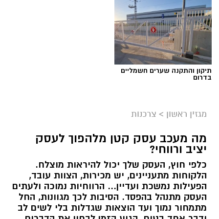
תיקון והתקנה שערים חשמליים
בדרום
מגזין ראשון
>
צרכנות
מה מעכב עסק קטן מלהפוך לעסק
יציב ורווחי?
כלפי חוץ, העסק שלך יכול להיראות מוצלח.
קרדיט תמונה בוסט מדיה
הלקוחות מתעניינים, יש מכירות, הצוות עובד,
הפעילות נמשכת ועדיין... הרווחיות נמוכה ולעתים
העסק מתנהל בהפסד. הסיבות לכך מגוונות, החל
מהו שמאי מקרקעין ומה תפקידו?
מתמחור נמוך ועד הוצאות שגדלות בלי לשים לב
ודבר אחד בטוח, הגיע הזמן לבחון את הדברים