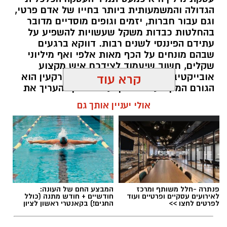
הגדולה והמשמעותית ביותר בחייו של אדם פרטי,
וגם עבור חברות, יזמים וגופים מוסדיים מדובר
בהחלטות כבדות משקל שעשויות להשפיע על
עתידם הפיננסי לשנים רבות. דווקא ברגעים
שבהם מונחים על הכף מאות אלפי ואף מיליוני
שקלים, חשוב שיעמוד לצידכם איש מקצוע
אובייקטיבי, מוסמך ומנוסה. שמאי מקרקעין הוא
קרא עוד
הגורם המקצועי המוסמך על פי חוק להעריך את
שווי של נכסי מקרקעין, והוא זה שמעניק לכם את
אולי יעניין אותך גם
הביטחון לקבל החלטות מבוססות, שקולות
ובטוחות.
תוכן שיווקי / 09:49 05.08.26
פנתרה -חלל משותף ומרכז
המבצע החם של העונה:
לאירועים עסקיים ופרטיים ועוד
חודשיים + חודש מתנה (כולל
לפרטים לחצו >>
החגים!) בקאנטרי ראשון לציון
תגים:
שמאי מקרקעין