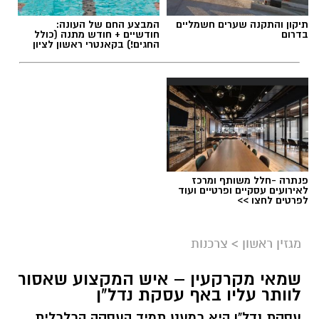
תיקון והתקנה שערים חשמליים
המבצע החם של העונה:
בדרום
חודשיים + חודש מתנה (כולל
החגים!) בקאנטרי ראשון לציון
פנתרה -חלל משותף ומרכז
לאירועים עסקיים ופרטיים ועוד
לפרטים לחצו >>
מגזין ראשון
>
צרכנות
שמאי מקרקעין – איש המקצוע שאסור
לוותר עליו באף עסקת נדל"ן
עסקת נדל"ן היא כמעט תמיד העסקה הכלכלית