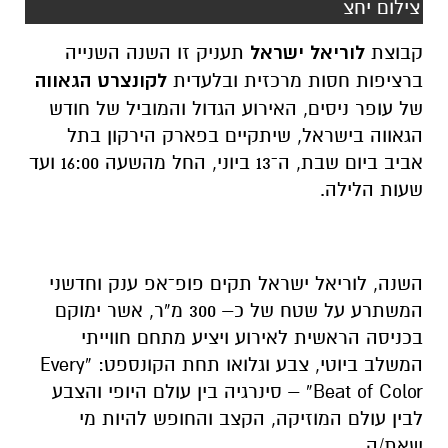
צילום יחצ
קבוצת
לוריאל ישראל
תעניק זו השנה השנייה
ברציפות חסות מרכזית ובלעדית
לקונצרט הגאווה
של עופר ניסים, האירוע הגדול והמוביל של חודש
הגאווה בישראל, שיתקיים בפארק הירקון בתל
אביב ביום שבת, ה־13 ביוני, החל מהשעה 16:00 ועד
שעות הלילה.
השנה, לוריאל ישראל תקים פופ־אפ ענק וחדשני
המשתרע על שטח של כ– 300 מ”ר, אשר ימוקם
בכניסה הראשית לאירוע ויציע מתחם חווייתי
המשלב ביוטי, צבע וגלואו תחת הקונספט: “Every
Beat of Color” – סינרגיה בין עולם היופי והצבע
לבין עולם המוזיקה, הקצב והחופש להיות מי
שאת/ה.