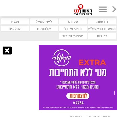
חדשות
ספורט
לייף סטייל
מגזין
מופעים בראשל"צ
פנאי ואוכל
אלבומים
הבלוגים
רכילות
תרבות ובידור