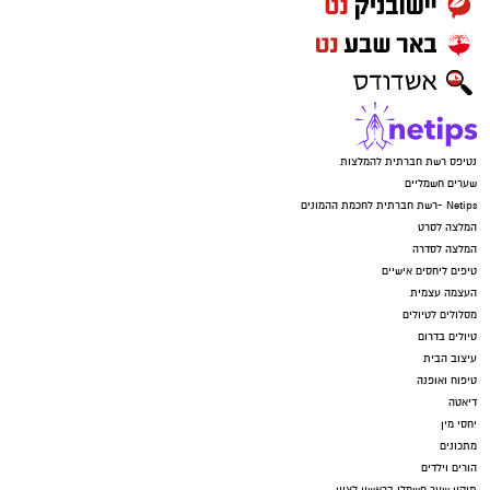
נטיפס רשת חברתית להמלצות
שערים חשמליים
Netips -רשת חברתית לחכמת ההמונים
המלצה לסרט
המלצה לסדרה
טיפים ליחסים אישיים
העצמה עצמית
מסלולים לטיולים
טיולים בדרום
עיצוב הבית
טיפוח ואופנה
דיאטה
יחסי מין
מתכונים
הורים וילדים
תיקון שער חשמלי בראשון לציון