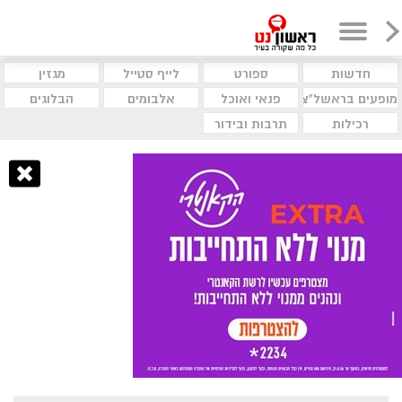
חדשות
ספורט
לייף סטייל
מגזין
מופעים בראשל"צ
פנאי ואוכל
אלבומים
הבלוגים
רכילות
תרבות ובידור