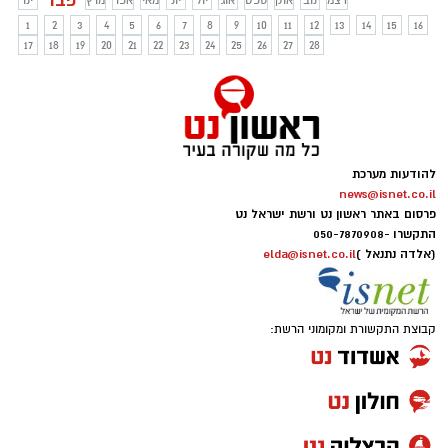
פבר
דצמ
נוב
אוק
ספט
אוג
יול
יונ
מאי
אפר
מרץ
ינו
הרכישה עם ידע בסיסי, הבחירה הופכת
להרבה יותר מדויקת ונינוחה.
1
2
3
4
5
6
7
8
9
10
11
12
13
14
15
16
17
18
19
20
21
22
23
24
25
26
27
28
להודעות מערכת
news@isnet.co.il
פרסום באתר ראשון נט ורשת ישראל נט
התקשרו -
050-7870908
(אלדה נתנאל )
elda@isnet.co.il
קבוצת התקשורת ומקומוני הרשת: