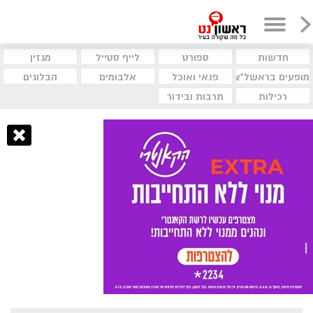
חדשות
ספורט
לייף סטייל
מגזין
מופעים בראשל"צ
פנאי ואוכל
אלבומים
הבלוגים
רכילות
תרבות ובידור