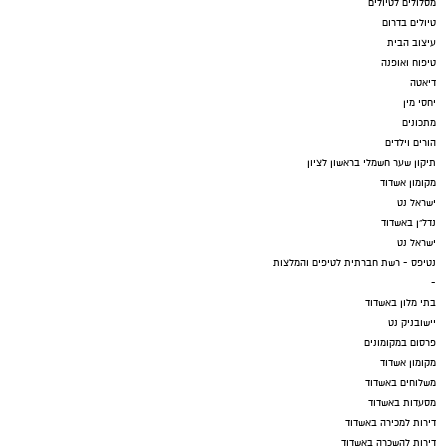
מסלולים לטיולים
טיולים בדרום
עיצוב הבית
טיפוח ואופנה
דיאטה
יחסי מין
מתכונים
הורים וילדים
תיקון שער חשמלי בראשון לציון
מקומון אשדוד
ישראל נט
נדל"ן באשדוד
ישראל נט
נטיפס - רשת חברתית לטיפים והמלצות
-
בתי מלון באשדוד
יישובניק נט
פרסום במקומונים
מקומון אשדוד
משלוחים באשדוד
מסעדות באשדוד
דירות למכירה באשדוד
דירות להשכרה באשדוד