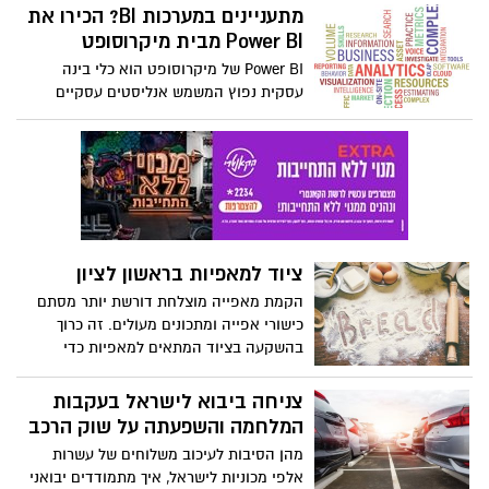
אוהבים ונהנים מרגעי שלווה ונוחות. ובתוך
מתעניינים במערכות BI? הכירו את
אווירת הפינוק והאינטימיות הזו, מזנון הסלון
Power BI מבית מיקרוסופט
ממלא תפקיד מפתח ומשפיע על החוויה
Power BI של מיקרוסופט הוא כלי בינה
הכוללת של השהות בחלל.חוץ מריהוט שימושי
עסקית נפוץ המשמש אנליסטים עסקיים
לאחסון ותצוגה, המזנון הוא גם אלמנט עיצובי
ואנשי מקצוע. המשיכו לקרוא וגלו עוד על
מרכזי שיכול לשנות באופן דרמטי את האווירה
הפלטפורמה העוצמתית שעשויה לסייע לכם
ואת ההרגשה בסלון. הבחירה הנכונה של
במגוון דרכים שלא היכרתם.
מזנון, מבחינת מיקום, גודל וסגנון, יכולה
למעשה להפוך את החלל למקום אידיאלי
להתכנסות, בילוי ומנוחה.אך איך בוחרים את
המזנון שהכי יתאים לכם? מה השיקולים
החשובים שכדאי להביא בחשבון? במדריך
ציוד למאפיות בראשון לציון
המקיף הזה נביא לכם את הטיפים המרכזיים
הקמת מאפייה מוצלחת דורשת יותר מסתם
לבחירה של מזנון איכותי ומרשים שיתאים בול
כישורי אפייה ומתכונים מעולים. זה כרוך
לסלון שלכם ויהפוך אותו לחלל המושלם.
בהשקעה בציוד המתאים למאפיות כדי
להבטיח יעילות, עקביות ואיכות במוצרי
האפייה שלך. מאמר זה סוקר את הציוד
צניחה ביבוא לישראל בעקבות
החשוב למאפיות וימליץ על כמה מוצרים
המלחמה והשפעתה על שוק הרכב
מובילים שיעזרו לך ליצור מאפייה מאובזרת
מהן הסיבות לעיכוב משלוחים של עשרות
היטב.
אלפי מכוניות לישראל, איך מתמודדים יבואני