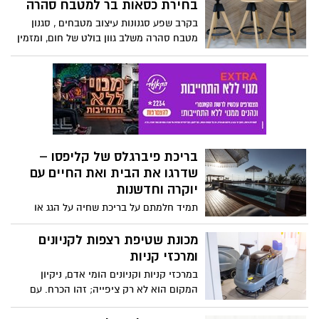
בחירת כסאות בר למטבח סהרה
מדויקים ותמיכה מקצועית במגוון תחומים כמו
בקרב שפע סגנונות עיצוב מטבחים , סגנון
פיתוח תוכנה, ארכיטקטורת מערכות, בינה
מטבח סהרה משלב גוון בולט של חום, ומזמין
מלאכותית, ניתוח נתונים, ועוד. ייעוץ טכנולוגי
את השלווה המהפנטת של המדבר לבית
עוזר לארגונים לנצל את הפוטנציאל הטכנולוגי
המודרני. סגנון ייחודי זה מדגיש יופי טבעי,
לטובת השגת מטרותיהם, תוך חיסכון בזמן
פשטות ויוצר מרחב שלו המאפשר יצירתיות
ובהוצאות. המאמר הבא יעסוק בחשיבות
ונוחות. אלמנט חשוב בעיצוב המטבח
ובהכרח של ייעוץ טכנולוגי בשנת 2024, וכיצד
המושלם בהשראת סהרה הוא בחירת כיסאות
הוא יכול לתרום לארגונים ולחברות בתהליכי
הבר. אלה לא רק מושבים; הם פריטי הצהרה
קבלת החלטות ובחירת טכנולוגיות חדשות.
שמשלבים צורה ופונקציה, ומדגישים את
בריכת פיברגלס של קליפסו –
האסתטיקה תוך מתן פתרונות ישיבה מעשיים.
שדרגו את הבית ואת החיים עם
יוקרה וחדשנות
תמיד חלמתם על בריכת שחיה על הגג או
בחצר? מרגישים שיש לכם הכל ורק בריכת
שחיה תשדרג את רמת החיים שלכם?
מכונת שטיפת רצפות לקניונים
ומרכזי קניות
במרכזי קניות וקניונים הומי אדם, ניקיון
המקום הוא לא רק ציפייה; זהו הכרח. עם
תנועה גדולה של אנשים שזורמת ללא הרף,