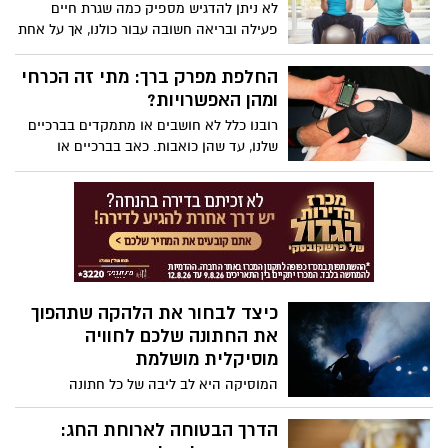
לא ניתן להדגיש מספיק כמה שגרת חיים
הלימוד של השפה הספרדית צבר תאוצה
פעילה ובריאה חשובה עבור כולנו, אך על אחת
בקרב אנשים מכל העולם, ובמיוחד בקרב
כמה וכמה לבני הגיל השלישי. אז כיצד
ישראלים שמחפשים להרחיב את אופקיהם
מבססים אורח חיים בריא בגילאים הללו?
החלפת מפרק ברך: מתי זה הכרחי
הלשוניים והתרבותיים.
ומהן האפשרויות?
רובנו כלל לא חושבים או מתמקדים בברכיים
שלנו, עד שהן כואבות. כאב בברכיים או
נוקשות בהן יכולים להפוך את הפעולות
היומיומיות הפשוטות, לכאורה, שלנו להרבה
יותר מורכבות ובעיקר לכאלו המלוות במאבק
בלתי נסבל. כאשר טיפולים שמרניים שונים לא
עוזרים במקרים כאלה, וכך גם תרופות נגד
כאבים או אפילו פיזיותרפיה, ניתוח החלפת
מפרק ברך נכנס לתמונה כפתרון מתאים.
כיצד לבחור את הלהקה שתהפוך
תוהים מתי הוא אכן הכרחי ומה חשוב לדעת
את החתונה שלכם לחוויה
עליו? הנה, התשובה.
מוסיקלית מושלמת
המוסיקה היא לב ליבה של כל חתונה
מוצלחת, והבחירה הנכונה של להקה לחתונה
יכולה להפוך את היום המיוחד שלכם לחוויה
הדרך הבטוחה לארוחת החג:
בלתי נשכחת ולעשות את כל ההבדל בין