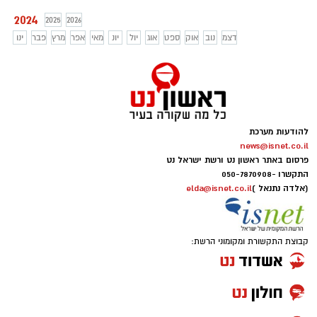
2024
2025
2026
דצמ
נוב
אוק
ספט
אוג
יול
יונ
מאי
אפר
מרץ
פבר
ינו
להודעות מערכת
news@isnet.co.il
פרסום באתר ראשון נט ורשת ישראל נט
התקשרו -
050-7870908
(אלדה נתנאל )
elda@isnet.co.il
קבוצת התקשורת ומקומוני הרשת: