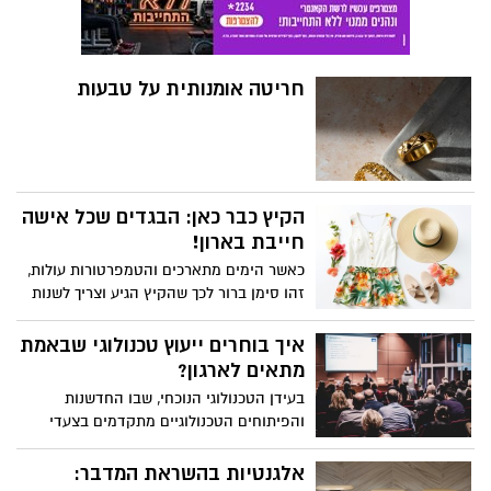
האיכות.
חריטה אומנותית על טבעות
הקיץ כבר כאן: הבגדים שכל אישה
חייבת בארון!
כאשר הימים מתארכים והטמפרטורות עולות,
זהו סימן ברור לכך שהקיץ הגיע וצריך לשנות
את המלתחה בארון. יחד עם הקיץ מגיעה
ההזדמנות לרענן את הארונות שלנו עם פריטי
איך בוחרים ייעוץ טכנולוגי שבאמת
לבוש שלא רק שומרים עלינו קרירים אלא גם
מתאים לארגון?
מתאימים לאנרגיה התוססת של העונה. בין
בעידן הטכנולוגי הנוכחי, שבו החדשנות
הפריטים החיוניים לקיץ, מכנסיים קצרים הם
והפיתוחים הטכנולוגיים מתקדמים בצעדי
חלק בארון של נשים רבות, ומציעים שילוב של
ענק, ייעוץ טכנולוגי הופך לשירות קריטי עבור
סטייל ונוחות.
חברות וארגונים. מומחים בתחום הטכנולוגיה
אלגנטיות בהשראת המדבר:
מספקים לארגונים תובנות חיוניות, ניתוחים