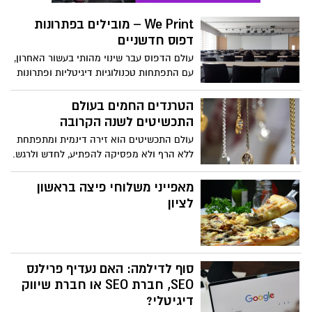
מענה לצרכים הארגוניים המגוונים ומסייעים
We Print – מובילים בפתרונות
לשמור על רמת אבטחה גבוהה וניהול תפעולי
דפוס חדשניים
חכם ויעיל.
עולם הדפוס עבר שינוי מהותי בעשור האחרון,
עם התפתחות טכנולוגיות דיגיטליות ופתרונות
מותאמים אישית שהפכו את המוצרים
הדפסיים למרשימים, מדויקים ואפקטיביים
הטרנדים החמים בעולם
מתמיד. We Print היא חברה מובילה בישראל
התכשיטים לשנה הקרובה
המתמחה בפתרונות דפוס איכותיים, המציעה
עולם התכשיטים הוא זירה דינמית ומתפתחת
ללקוחותיה מגוון רחב של מוצרים ושירותים
ללא הרף ולא מפסיקה להפתיע, לחדש ולרגש.
המותאמים במיוחד לצרכים שיווקיים
בכל שנה, אנחנו עדים להתחלפות מרתקת של
ותדמיתיים של עסקים מכל הסוגים והגדלים.
טרנדים המשלבת בין חדשנות פורצת דרך לבין
מאפייני משלוחי פיצה בראשון
השראה מהעבר לצד הקלאסיקות האהובות
לציון
שזוכות בטוויסט מרענן.
סוף לדילמה: האם נעדיף פרילנס
SEO, חברת SEO או חברת שיווק
דיגיטלי?