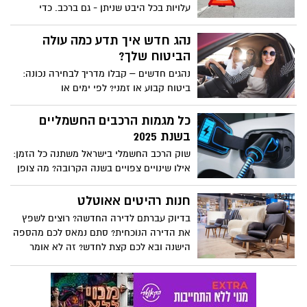
עלויות בכל היבט שניתן - גם ברכב. כדי
לעשות זאת נכון אנחנו צריכים להכיר את
הפרמטרים שבאמצעותם ניתן להבין כמה
נהג חדש איך תדע כמה עולה
עולה ביטוח מקיף לרכב, מהי הצעת המחיר
הביטוח שלך?
הספציפית שנקבל בהתאם לנתוני הנהג
נהגים חדשים – קבלו מדריך לבחירה נכונה:
והרכב – ואיך ניתן להוזיל את המחיר
ביטוח קבוע או זמני? לפי ימים או
הפוליסה?
קילומטראג'? איזה סוגי ביטוח כדאי לרכוש?
איך עושים השוואת שוק יעילה? כל התשובות
כל מגמות הרכבים החשמליים
בפנים
בשנת 2025
שוק הרכב החשמלי בישראל משתנה כל הזמן:
אילו שינויים צפויים בשנה הקרובה? מה צופן
העתיד וכמה רכבים נוסעים בכבישי ישראל
כיום?
חנות רהיטים אאוטלט
בדיוק עברתם לדירה החדשה? רוצים לשפץ
את הדירה הנוכחית? סתם נמאס לכם מהספה
הישנה ובא לכם קצת לחדש? זה לא אומר
שתצטרכו לשפוך את הארנק בחנויות יקרות
כדי להתפנק בריענון לבית. בחנות רהיטי
האאוטלט תוכלו למצוא את כל מה שרק תרצו
במחירים נוחים לכל כיס ומבלי להתפשר על