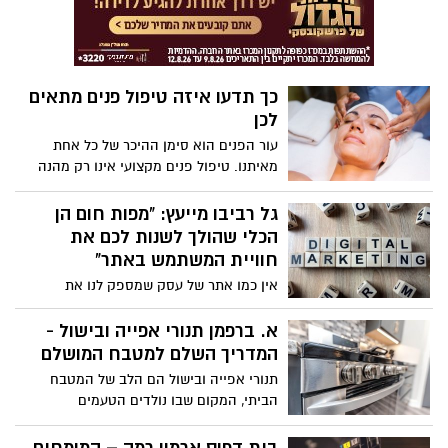
למקומיות ולמסורת. זו לא רק בירה, זה סיפור
וחוויה.
כך תדעו איזה טיפול פנים מתאים
לכן
עור הפנים הוא סימן ההיכר של כל אחת
מאיתנו. טיפול פנים מקצועי אינו רק מהנה
ומרגיע - ביכולתו לתרום רבות למען מראה
העור ובריאותו הכללית. עם זאת, בעידן בו
גל רביבו מייעץ: "מפות חום הן
המודעות לטיפוח העור רק הולכת וגוברת - לא
הכלי שהולך לשנות לכם את
פשוט בכלל לבחור ולהבין איזה סוג טיפול
חוויית המשתמש באתר"
מתאים יכול להתאים לכל מטופלת. אז איך
אין כמו אתר של עסק שמספק לנו את
בכל זאת ניתן לבחור טיפול מומלץ, ומה חשוב
הסחורה – הוא מסודר, הוא מעוצב יפה, קל
לדעת לפני כן? בכתבה זו תוכלו למצוא כל מה
להבין מה נמצא איפה ואנחנו מקבלים את כל
א. ברפמן תנורי אפייה ובישול -
שאתן צריכות לדעת.
המידע שאנחנו צריכים ממש מול העיניים כדי
המדריך השלם למטבח המושלם
לקנות את מה שאנחנו צריכים. מהצד של
תנורי אפייה ובישול הם הלב של המטבח
העסק, הם צריכים לדעת איך אנחנו הלקוחות
הביתי, המקום שבו נולדים הטעמים
מתנהגים כדי לשפר אותו ולהתאים אותו
והזיכרונות המשפחתיים. בין אם מדובר
לצרכים שלנו, ואחת הדרכים לעשות את זה
בהכנת עוגה ליום הולדת, בישול ארוחה חגיגית