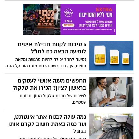
וכדאי כמובן לעמוד ברף הציפיות הגבוה.
וגורמים לבהלה רבה ואי נוחות. לשמחתנו, יש
לא מעט פתרונות שיעזרו לכם למגר את
התופעה המעיקה, וביניהם דרכים שונות
להדברת עכברים. במאמר זה נבחן איזה חומר
הכי יעיל, ואיך ניתן להשתמש בו בצורה
בטוחה. מהם הסכנות בשימוש ברעל עכברים,
5 סיבות לקנות חבילת איסים
ולמה כדאי להזמין מדביר מוסמך לביצוע
לנסיעה הבאה כם לחו"ל
ההדברה?
נסיעה לחו"ל יכולה להיות מרגשת ומלאת
חוויות, אך גם דורשת הכנות מוקדמות על מנת
להבטיח שהכל יתנהל חלק. אחד ההיבטים
החשובים ביותר הוא החיבור לאינטרנט
מחפשים מענה אנושי לעסקים
ותקשורת סלולרית. אם אתם מתלבטים האם
בראשון לציון? הכירו את טלקול
לקנות חבילת איסים לנסיעה הבאה שלכם,
לשירות של חברת טלקול מגוון יתרונות
הנה 5 סיבות משכנעות מדוע לפעול כך.
עסקיים:
כמה עולה לבנות אתר אינטרנט,
ועד כמה באמת חשוב לקדם אותו
בגוגל