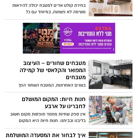
תפיסת המותג ועל חווית העובדים והלקוחות
בחירת קולט אדים למטבח יכולה להיראות
כאחד.
משימה לא פשוטה, במיוחד עם כל
האפשרויות השונות, הסגנונות והפונקציות
המגוונות הקיימות בשוק. אך אל דאגה, בעזרת
מספר טיפים פשוטים תוכלו למצוא את קולט
האדים המושלם שיתאים בדיוק לצרכים שלכם
ויעזור לשדרג את המטבח שלכם מבחינת
עיצוב ופונקציונליות.
מטבחים שחורים – העיצוב
המפואר והקלאסי של קמילה
מטבחים
בשנים האחרונות, המטבח השחור הפך
לבחירה פופולרית בעיצוב פנים, והופך כל חלל
לבית לפרטי ומרשים. חברת קמילה מטבחים,
חנות חיות: המקום המושלם
המתמחה בעיצובים יוקרתיים ומודרניים,
לחברינו על ארבע
מציעה מגוון מטבחים שחורים שמביאים את
אין ספק שחיות מחמד תופסות מקום חשוב
התחכום והאלגנטיות לכל בית. אם אתם
בליבנו ובביתנו. חנות חיות היא המקום
מחפשים מטבח שימשוך תשומת לב וישדר
המושלם להעניק לחיות המחמד שלנו את כל
יוקרה ושיק, מטבח שחור מבית קמילה הוא
מה שהן צריכות, תוך שמירה על רמת שירות
איך לבחור את המסעדה המושלמת
הבחירה המושלמת עבורכם.