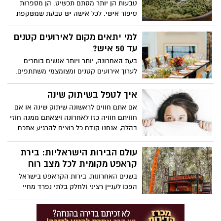
טבעות הן יותר מסתם תכשיט. הן מספרות
סיפור אישי. לכל אישה יש טבעת שמשקפת
את האופי והרגשות שלה. למשל, טבעת
אירוסין מסמלת אהבה גדולה, טבעת נישואין
למי יתאים מקום לאירועים קטנים
מראה על קשר מיוחד, וטבעת מעוצבת
עד 50 איש?
מבטאה את הטעם האישי. כיום, יש כל כך
בעת האחרונה, יותר ויותר אנשים בוחרים
הרבה סוגים של טבעות - מעוצבות וקלאסיות
לערוך אירועים קטנים ומצומצמי משתתפים.
- שכל אישה יכולה למצוא את הטבעת
היתרון המשמעותי של מסיבות מצומצמות
המושלמת בשבילה.
טמון ביכולת להקדיש תשומת לב מירבית לכל
איך לטפל בשיתוק שינה
היבט ופרט, מה שיוצר חוויה בלתי נשכחת
אם אתם חווים לראשונה שיתוק שינה או אם
עבור המשתתפים. כשמדובר בשמחות
חוויתם חוויה כזו לאחרונה ויצאתם ממנה חוזי
משפחתיות כמו חתונות צנועות, בריתות, או
בהלה, אנחנו קודם כל רוצים להרגיע אתכם
טקסי בר/בת מצווה, וגם באירועים עסקיים,
ולהזכיר כי מדובר על תופעה שכיחה אשר
המסגרת המצומצמת מאפשרת יצירת אווירה
מאפיינת רבים באוכלוסיה. אנחנו ממש רואים
עולם הבירות הישראליות: בירת
משפחתית ומיוחדת שקשה להשיג לרוב באופן
איך החל מגיל ההתבגרות ועד לגילאים
קראפט מקומית לכל מצב רוח
טבעי באירועים רבי משתתפים.
מבוגרים יותר, יש מי שסובלים מהבעיה ובסופו
בשנים האחרונות, בירות הקראפט בישראל
של דבר, מרבית האוכלוסיה, תעבור אותה
הפכו לעניין רציני ולחלק בלתי נפרד מחיי
בצורה טובה ובלי אירועים משמעותיים.
התרבות והקולינריה המקומית. עם מבשלות
קראפט שצצות כמעט בכל פינה בארץ, ישראל
מביאה טעמים כיפיים, יצירתיים והרבה אהבה