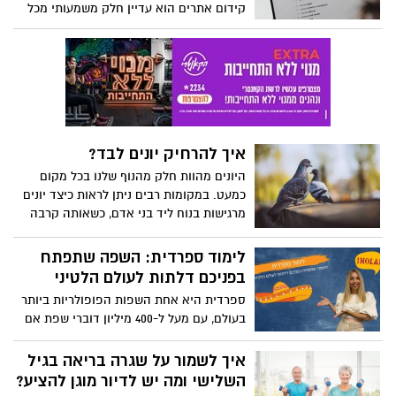
קידום אתרים הוא עדיין חלק משמעותי מכל
אסטרטגיה של שיווק דיגיטלי. מרבית הגולשים
הישראלים עדיין יפנו לגוגל כאשר הם
מחפשים למשל שירותים, מוצרים או מידע
ספציפי וחלק גדול מהם יעדיפו להסתכל
בתוצאות האורגניות (ולא התוצאות
הממומנות).
איך להרחיק יונים לבד?
היונים מהוות חלק מהנוף שלנו בכל מקום
כמעט. במקומות רבים ניתן לראות כיצד יונים
מרגישות בנוח ליד בני אדם, כשאותה קרבה
באה לידי ביטוי גם כשהן בוחרות להתמקם
במקומות מסוימים בבית שלנו.
לימוד ספרדית: השפה שתפתח
בפניכם דלתות לעולם הלטיני
ספרדית היא אחת השפות הפופולריות ביותר
בעולם, עם מעל ל-400 מיליון דוברי שפת אם
ומעל ל-500 מיליון דוברים בסך הכל. השפה
נחשבת לשפה רשמית בכ-21 מדינות ברחבי
איך לשמור על שגרה בריאה בגיל
העולם, כולל מדינות בדרום אמריקה, מרכז
השלישי ומה יש לדיור מוגן להציע?
אמריקה וספרד עצמה. בעשור האחרון,