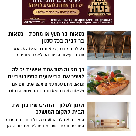
הגורמים.
להתחייב מראש על חודש אחד בלבד, כי אם
תרצו, תוכלו להאריך את תקופת ההשכרה.
לכן, במקום לקנות משאית גדולה שאולי לא
באמת תשמש אתכם בעתיד, כדאי יהיה
לחשוב על אופציית ההשכרה.
כסאות בר מעץ או מתכת - כסאות
בר לבית בכל סגנון
בעולם המודרני, כסאות בר הפכו לאלמנט
חשוב בעיצוב הבית. הם לא רק מוסיפים
מקומות ישיבה נוספים, אלא גם מעניקים
מראה מסוגנן ועכשווי לכל חלל. באתר מיליון
כך תזונה מותאמת אישית יכולה
כסאות, תוכלו למצוא מגוון רחב של כסאות בר
לשפר את הביצועים הספורטיביים
המתאימים לכל סגנון עיצובי.
גם אם אתם ספורטאים מקצוענים, וגם אם
פעילות גופנית היא תחביב מבחינתכם, תזונה
נכונה תשפר במידה ניכרת את הביצועים
שלכם. ליתר דיוק, תזונה נכונה שמותאמת
מזנון לסלון - הרהיט שיהפוך את
אליכם באופן מושלם. כאן בעמוד תמצאו
הבית למקום המושלם
מידע מפורט בנושא - מוזמנים להיעזר בו כדי
הסלון הוא הלב הפועם של כל בית. זה המרכז
לשדרג את התזונה ואת האימונים.
החברתי והרגשי שבו אנו מבלים את רוב הזמן
הפנוי שלנו, מארחים את האנשים שאנחנו