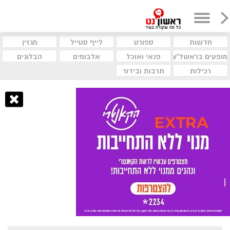
חדשות
ספורט
לייף סטייל
מגזין
מופעים בראשל"צ
פנאי ואוכל
אלבומים
הבלוגים
רכילות
תרבות ובידור