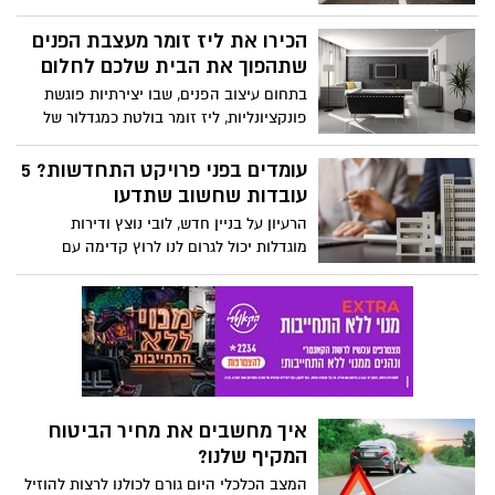
הרכב עם המציאות המורכבת ומה יכולים
לעשות בנידון ישראלים המעוניינים לקנות
הכירו את ליז זומר מעצבת הפנים
מכונית חדשה או יד שניה
שתהפוך את הבית שלכם לחלום
בתחום עיצוב הפנים, שבו יצירתיות פוגשת
פונקציונליות, ליז זומר בולטת כמגדלור של
מצוינות. עם עין חדה לפרטים ויכולת מולדת
לשנות חללים, ליז צברה מוניטין של אחת
עומדים בפני פרויקט התחדשות? 5
ממעצבות הפנים המבוקשות ביותר. הגישה
עובדות שחשוב שתדעו
שלה לעיצוב היא לא רק אסתטיקה; מדובר
הרעיון על בניין חדש, לובי נוצץ ודירות
ביצירת סביבות המשקפות את האישיות
מוגדלות יכול לגרום לנו לרוץ קדימה עם
ואורח החיים של הלקוחות שלה.
פרויקט ההתחדשות בבניין שלנו – אך הנה
כמה דברים שחייבים לדעת ולארגן מראש
איך מחשבים את מחיר הביטוח
המקיף שלנו?
המצב הכלכלי היום גורם לכולנו לרצות להוזיל