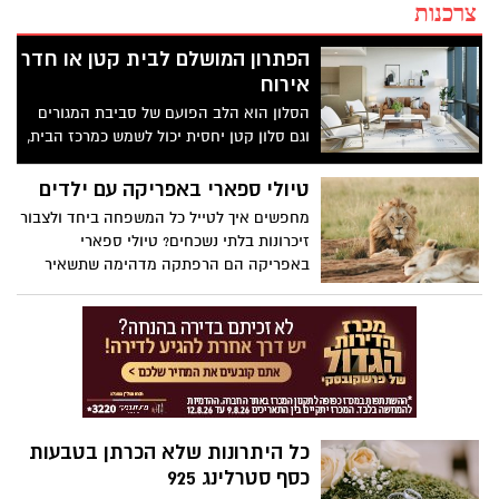
צרכנות
הפתרון המושלם לבית קטן או חדר
אירוח
הסלון הוא הלב הפועם של סביבת המגורים
וגם סלון קטן יחסית יכול לשמש כמרכז הבית,
מקום לאירוח ולרגיעה. כשמתכננים חלל
מצומצם, חשוב לתכנן אותו בקפידה כדי
טיולי ספארי באפריקה עם ילדים
להבטיח שהוא יהיה גם נעים וגם פונקציונלי.
מחפשים איך לטייל כל המשפחה ביחד ולצבור
זיכרונות בלתי נשכחים? טיולי ספארי
באפריקה הם הרפתקה מדהימה שתשאיר
חותם בזיכרונות הילדים.
כל היתרונות שלא הכרתן בטבעות
כסף סטרלינג 925