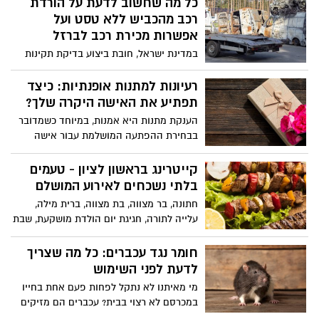
כל מה שחשוב לדעת על הורדת
את התיעוד המשפטי וההיתרים, ולוודא
רכב מהכביש ללא טסט ועל
שאתם לא עושים טעויות יקרות שעלולות
אפשרות מכירת רכב לברזל
לפגוע בכדאיות העסקה.
במדינת ישראל, חובת ביצוע בדיקת תקינות
שנתית (טסט) לרכב היא חוקית ומהווה חלק
בלתי נפרד מתהליך תחזוקת הרכב ושמירה על
רעיונות למתנות אופנתיות: כיצד
בטיחות בכבישים. חוקי הרישוי שנקבעו על ידי
תפתיע את האישה היקרה שלך?
משרד התחבורה דורשים מכל בעל רכב לבצע
הענקת מתנות היא אמנות, במיוחד כשמדובר
בדיקת תקינות אחת לשנה, כאשר מטרת
בבחירת ההפתעה המושלמת עבור אישה
הבדיקה היא לוודא שהרכב תקין מבחינה
אהובה. בין אם זה ליום הולדת, יום נישואין,
בטיחותית וסביבתית.
לכבוד החג או סתם בגלל שאוהבים, מציאת
קייטרינג בראשון לציון - טעמים
מתנה שהיא גם אופנתית וגם קולעת בול
בלתי נשכחים לאירוע המושלם
לטעם שלה יכולה להיות חוויה מתגמלת אך גם
חתונה, בר מצווה, בת מצווה, ברית מילה,
מאתגרת. הענקת מתנה טמונה במחשבה
עלייה לתורה, חגיגת יום הולדת מושקעת, שבת
שהושקעה בה - מה היא אוהבת, מה מרגש
חתן, מסיבת אירוסין, יום גיבוש לצוות עובדים
אותה ומה גורם לה להרגיש מיוחדת. הנה כמה
– לא משנה איזה אירוע אתם מציינים, אוכל
חומר נגד עכברים: כל מה שצריך
רעיונות למתנות טרנדיות שאנו בטוחים
משובח הוא חלק בלתי נפרד מהחגיגה.
לדעת לפני השימוש
שיפתיעו וישמחו את האישה היקרה בחייכם.
למעשה זהו אחד המפתחות העיקריים
מי מאיתנו לא נתקל לפחות פעם אחת בחייו
להצלחה: כל מי שמגיע או מגיעה לאירוע מכל
במכרסם לא רצוי בבית? עכברים הם מזיקים
סוג שהוא מצפים לחוויה קולינרית מעולה,
שגורמים נזק רב לרכוש, עלולים להפיץ מחלות