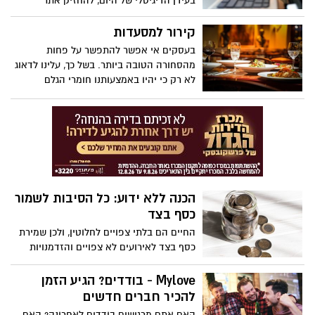
בעידן הדיגיטלי של היום, להחזיק אתר
אינטרנט זה כבר לא מותרות אלא הכרח לכל
עסק. אתר אינטרנט משמש כחלון הראווה
קירור למסעדות
הדיגיטלי, מציג את מה שהעסק שלך מציע
בעסקים אי אפשר להתפשר על פחות
ומספק נקודת קשר ללקוחות פוטנציאליים.
מהסחורה הטובה ביותר. בשל כך, עלינו לדאוג
לא רק כי יהיו באמצעותנו חומרי הגלם
הטובים ביותר, אלא לא פחות מכך עלינו
לדאוג לציוד מתאים, לשינוי נכון, לאפשרויות
שיווק ההולמות את הצרכים העסקיים שלנו
וכן לא פחות חשוב מכל אלו – כוח אדם
איכותי.
הכנה ללא ידוע: כל הסיבות לשמור
כסף בצד
החיים הם בלתי צפויים לחלוטין, ולכן שמירת
כסף בצד לאירועים לא צפויים והזדמנויות
מפתיעות היא אסטרטגיה פיננסית נבונה.
Mylove - בודדים? הגיע הזמן
להכיר חברים חדשים
האם אתם מרגישים בודדים לאחרונה? האם