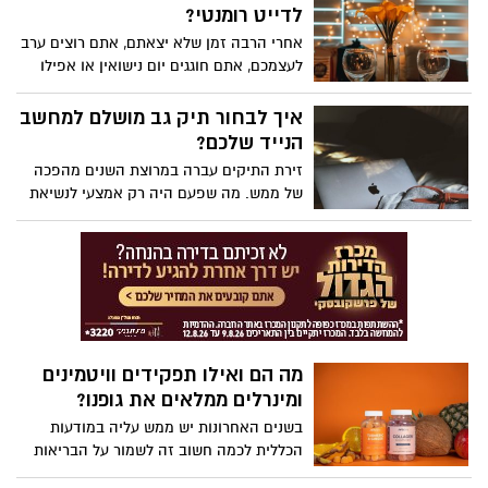
גבוהה והרגשה ביתית. במאמר זה נסקור אילו
לדייט רומנטי?
שירותים ומוצרים ניתן למצוא בחנות חיות
אחרי הרבה זמן שלא יצאתם, אתם רוצים ערב
לכלבים ולחתולים, עם דגש על טיב השירות
לעצמכם, אתם חוגגים יום נישואין או אפילו
והרגשה נוחה לכל לקוח.
דייט ראשון וחשוב לכם להשקיע, עכשיו כל
שנותר לכם הוא למצוא את המסעדה
איך לבחור תיק גב מושלם למחשב
המושלמת לכך. לא כל מסעדה רומנטית ולא
הנייד שלכם?
כל מסעדה תציע לכם את אותה חוויה מפנקת
זירת התיקים עברה במרוצת השנים מהפכה
ויוקרתית שתקפיץ את הערב שלכם כמה
של ממש. מה שפעם היה רק אמצעי לנשיאת
רמות, אז איך בוחרים את האחת המתאימה?
חפצים, הוא היום פריט אופנה מרכזי ותיקי
הכנו לכם את כל מה שאתם צריכים לדעת.
המחשב הנייד, בפרט, מייצגים את השילוב
המושלם בין פונקציונליות ואסתטיקה מסוגננת
מה הם ואילו תפקידים וויטמינים
ומינרלים ממלאים את גופנו?
בשנים האחרונות יש ממש עליה במודעות
הכללית לכמה חשוב זה לשמור על הבריאות
שלנו. אנחנו הרי חיים בעולם מאוד לא בריא.