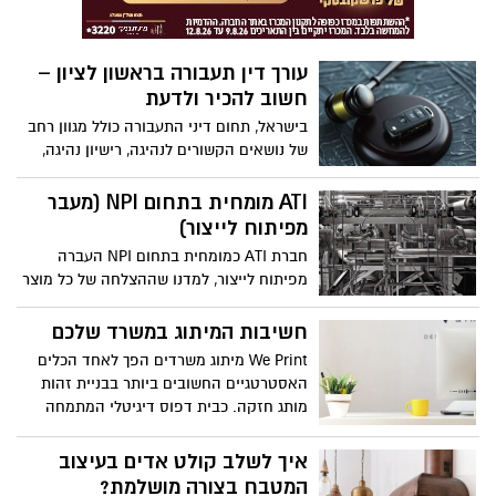
שלל יתרונות רפואיים, לוגיסטיים ונפשיים
והיום כבר לא מצריך פשרות או ויתורים. אז
איך גם אתם או יקיריכם יכולים לקבל בית
עורך דין תעבורה בראשון לציון –
חולים בית במימון קופת החולים שלכם – הנה
חשוב להכיר ולדעת
ההסבר המלא.
בישראל, תחום דיני התעבורה כולל מגוון רחב
של נושאים הקשורים לנהיגה, רישיון נהיגה,
עבירות תנועה ותאונות דרכים. רבים מאיתנו
עשויים למצוא את עצמם נזקקים לשירותיו של
ATI מומחית בתחום NPI (מעבר
עורך דין תעבורה, אם בשל עבירות תנועה
מפיתוח לייצור)
פשוטות ואם בשל מקרים מורכבים כמו
חברת ATI כמומחית בתחום NPI העברה
תאונות דרכים חמורות.
מפיתוח לייצור, למדנו שההצלחה של כל מוצר
תלויה במידה רבה באיכות שיתוף הפעולה עם
הספקים והיצרנים. המעבר מפיתוח לייצור
חשיבות המיתוג במשרד שלכם
הוא שלב קריטי שדורש תכנון מדוקדק,
We Print מיתוג משרדים הפך לאחד הכלים
תקשורת ברורה ושותפים עסקיים אמינים.
האסטרטגיים החשובים ביותר בבניית זהות
מותג חזקה. כבית דפוס דיגיטלי המתמחה
במיתוג עסקי למשרד למעלה מעשור, אנו
רואים כיצד סביבת עבודה מעוצבת נכון יכולה
איך לשלב קולט אדים בעיצוב
להשפיע דרמטית על הצלחת העסק, על
המטבח בצורה מושלמת?