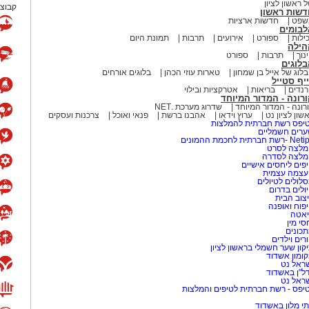
 ראשון לציון
קבוצת
דשות ראשון
שפט
חדשות ארציות
לבומים
ילות
ספורט
אירועים
תרבות
תמונת היום
הילה
נוך
תרבות
ספורט
לוגים
לוג של אייל בן שמחון
טארות עוזי הכהן
בלוגים אורחים
יף סטייל
נדים
בריאות
אטרקציות ובילוי
רונה - המדור המיוחד
רונה - המדור המיוחד
שדרוג מערכת .NET
שון לציון נט
ערוץ וידאו
אהבנו ברשת
פנאי ואוכל
צרכנות ועסקים
יפס רשת חברתית להמלצות
רים חשמליים
-רשת חברתית לחכמת ההמונים
לצה לסרט
מלצה לסדרה
פים ליחסים אישיים
עצמה עצמית
לולים לטיולים
ולים בדרום
צוב הבית
פוח ואופנה
אטה
סי מין
כונים
רים וילדים
קון שער חשמלי בראשון לציון
ומון אשדוד
ראל נט
ל"ן באשדוד
ראל נט
יפס - רשת חברתית לטיפים והמלצות
י מלון באשדוד