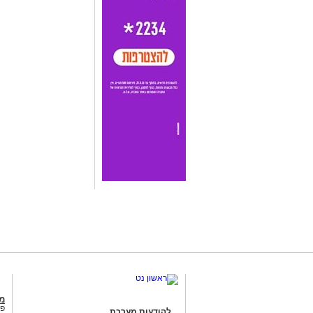
מג
פנ
להודעות מערכת