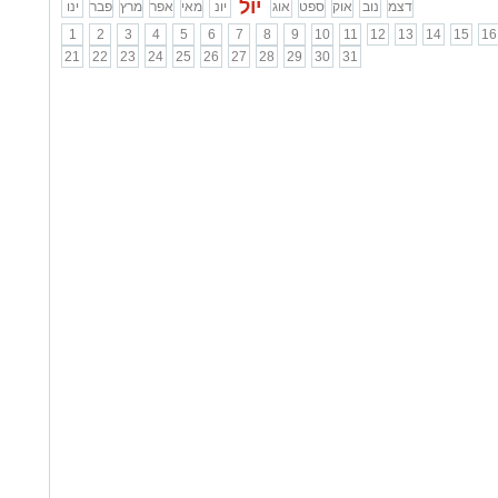
יול
דצמ
נוב
אוק
ספט
אוג
יונ
מאי
אפר
מרץ
פבר
ינו
1
2
3
4
5
6
7
8
9
10
11
12
13
14
15
16
21
22
23
24
25
26
27
28
29
30
31