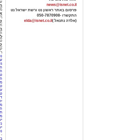
של
news@isnet.co.il
ח
מ
פרסום באתר ראשון נט ורשת ישראל נט
א
התקשרו -
050-7870908
רכ
(אלדה נתנאל )
elda@isnet.co.il
ק
חי
הב
הב
לי
טר
קו
קו
רא
נט
שע
Netips 
המ
ה
טי
ה
מס
טי
עי
טי
די
יח
מת
הו
תי
מק
יש
נד
יש
נט
-
בת