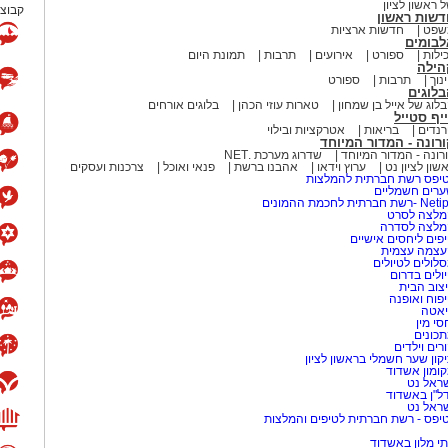
 ראשון לציון
קבוצת
דשות ראשון
שפט
חדשות ארציות
לבומים
ילות
ספורט
אירועים
תרבות
תמונת היום
הילה
נוך
תרבות
ספורט
לוגים
לוג של אייל בן שמחון
טארות עוזי הכהן
בלוגים אורחים
יף סטייל
נדים
בריאות
אטרקציות ובילוי
רונה - המדור המיוחד
רונה - המדור המיוחד
שדרוג מערכת .NET
שון לציון נט
ערוץ וידאו
אהבנו ברשת
פנאי ואוכל
צרכנות ועסקים
יפס רשת חברתית להמלצות
רים חשמליים
-רשת חברתית לחכמת ההמונים
לצה לסרט
מלצה לסדרה
פים ליחסים אישיים
עצמה עצמית
לולים לטיולים
ולים בדרום
צוב הבית
פוח ואופנה
אטה
סי מין
כונים
רים וילדים
קון שער חשמלי בראשון לציון
ומון אשדוד
ראל נט
ל"ן באשדוד
ראל נט
יפס - רשת חברתית לטיפים והמלצות
י מלון באשדוד