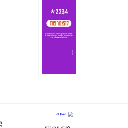
מג
פנ
להודעות מערכת