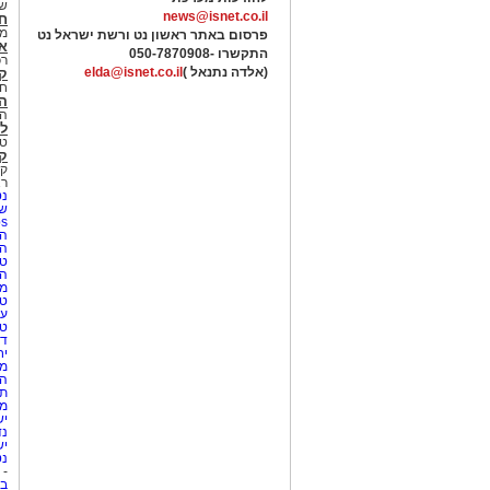
של
news@isnet.co.il
ח
מ
פרסום באתר ראשון נט ורשת ישראל נט
א
התקשרו -
050-7870908
רכ
(אלדה נתנאל )
elda@isnet.co.il
ק
חי
הב
הב
לי
טר
קו
קו
רא
נט
שע
Netips 
המ
ה
טי
ה
מס
טי
עי
טי
די
יח
מת
הו
תי
מק
יש
נד
יש
נט
-
בת