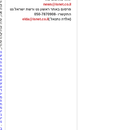
של
news@isnet.co.il
ח
מ
פרסום באתר ראשון נט ורשת ישראל נט
א
התקשרו -
050-7870908
רכ
(אלדה נתנאל )
elda@isnet.co.il
ק
חי
הב
הב
לי
טר
קו
קו
רא
נט
שע
Netips 
המ
ה
טי
ה
מס
טי
עי
טי
די
יח
מת
הו
תי
מק
יש
נד
יש
נט
-
בת