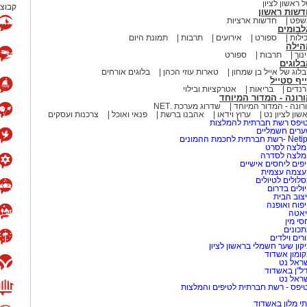
 ראשון לציון
קבוצת
דשות ראשון
שפט
חדשות ארציות
לבומים
ילות
ספורט
אירועים
תרבות
תמונת היום
הילה
נוך
תרבות
ספורט
לוגים
לוג של אייל בן שמחון
טארות עוזי הכהן
בלוגים אורחים
יף סטייל
נדים
בריאות
אטרקציות ובילוי
רונה - המדור המיוחד
רונה - המדור המיוחד
שדרוג מערכת .NET
שון לציון נט
ערוץ וידאו
אהבנו ברשת
פנאי ואוכל
צרכנות ועסקים
יפס רשת חברתית להמלצות
רים חשמליים
-רשת חברתית לחכמת ההמונים
לצה לסרט
מלצה לסדרה
פים ליחסים אישיים
עצמה עצמית
לולים לטיולים
ולים בדרום
צוב הבית
פוח ואופנה
אטה
סי מין
כונים
רים וילדים
קון שער חשמלי בראשון לציון
ומון אשדוד
ראל נט
ל"ן באשדוד
ראל נט
יפס - רשת חברתית לטיפים והמלצות
י מלון באשדוד