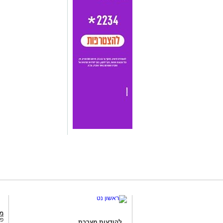
מג
פנ
להודעות מערכת