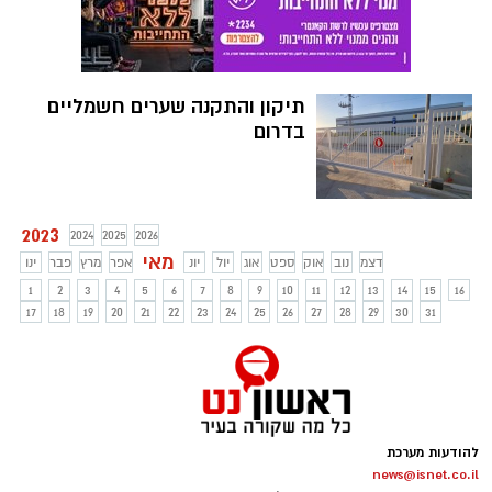
לשיפור חווית הפיצה שלכם. במאמר זה,
נחקור את העולם המפתה של רוטב שמנת
כמהין, מקורותיו, כיצד הוא עשוי וכיצד הוא
יכול להעלות את מגש הפיצה שלכם לגבהים
תיקון והתקנה שערים חשמליים
חדשים. התכוננו לעורר את בלוטות הטעם
בדרום
שלכם ולצאת להרפתקה קולינרית!
2023
2024
2025
2026
מאי
דצמ
נוב
אוק
ספט
אוג
יול
יונ
אפר
מרץ
פבר
ינו
1
2
3
4
5
6
7
8
9
10
11
12
13
14
15
16
17
18
19
20
21
22
23
24
25
26
27
28
29
30
31
להודעות מערכת
news@isnet.co.il