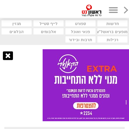
חדשות
ספורט
לייף סטייל
מגזין
מופעים בראשל"צ
פנאי ואוכל
אלבומים
הבלוגים
רכילות
תרבות ובידור