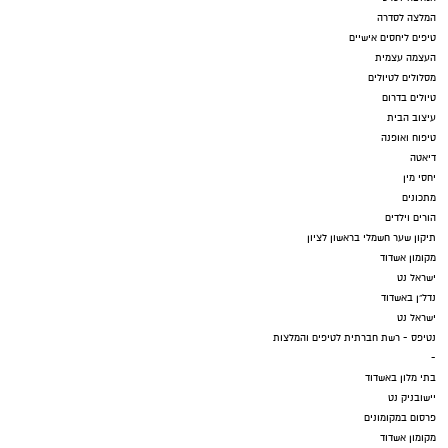
המלצה לסדרה
טיפים ליחסים אישיים
העצמה עצמית
מסלולים לטיולים
טיולים בדרום
עיצוב הבית
טיפוח ואופנה
דיאטה
יחסי מין
מתכונים
הורים וילדים
תיקון שער חשמלי בראשון לציון
מקומון אשדוד
ישראל נט
נדל"ן באשדוד
ישראל נט
נטיפס - רשת חברתית לטיפים והמלצות
-
בתי מלון באשדוד
יישובניק נט
פרסום במקומונים
מקומון אשדוד