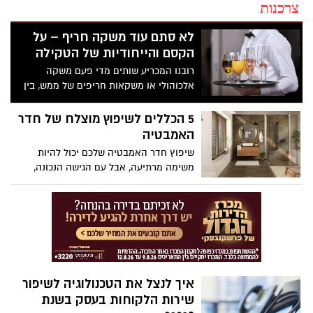
צרכנות
לא סתם עוד משקה חריף – על
הקסם והייחודיות של הטקילה
רובנו המכריע שותים מדי פעם משקה
אלכוהולי או משקאות חריפים של ממש, בין
אם מדובר בבירה בפאב אחת לכמה שבועות
או בכוס יין, ברנדי או וויסקי טוב לאחר ארוחת
5 הכללים לשיפוץ מוצלח של חדר
שבת. בין כל המשקאות החריפים השונים
האמבטיה
אשר פופולאריים בישראל ובעולם, נראה כי
שיפוץ חדר האמבטיה שלכם יכול להיות
טקילה היא מבחינות רבות מיוחדת במינה,
משימה מרתיעה, אבל עם הגישה הנכונה,
יותר מאשר סתם עוד משקה חריף ממוצע.
אתם יכולים להפוך אותו לנווה מדבר יפהפה.
איך לנצל את הטכנולוגיה לשיפור
שירות הלקוחות בעסק בשנת