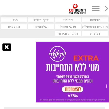
חדשות
ספורט
לייף סטייל
מגזין
מופעים בראשל"צ
פנאי ואוכל
אלבומים
הבלוגים
רכילות
תרבות ובידור