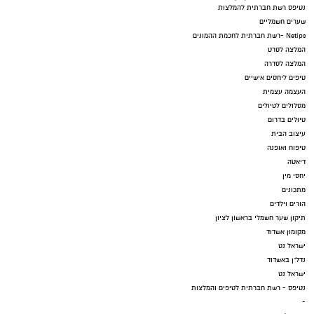
נטיפס רשת חברתית להמלצות
שערים חשמליים
Netips -רשת חברתית לחכמת ההמונים
המלצה לסרט
המלצה לסדרה
טיפים ליחסים אישיים
העצמה עצמית
מסלולים לטיולים
טיולים בדרום
עיצוב הבית
טיפוח ואופנה
דיאטה
יחסי מין
מתכונים
הורים וילדים
תיקון שער חשמלי בראשון לציון
מקומון אשדוד
ישראל נט
נדל"ן באשדוד
ישראל נט
נטיפס - רשת חברתית לטיפים והמלצות
-