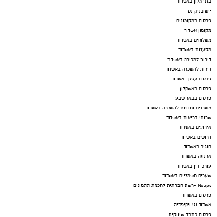
בתי מלון באשדוד
יישובניק נט
פרסום במקומונים
מקומון אשדוד
משלוחים באשדוד
מסעדות באשדוד
דירות למכירה באשדוד
דירות להשכרה באשדוד
פרסום עסק באשדוד
פרסום באשקלון
פרסום בבאר שבע
משרדים וחנויות להשכרה באשדוד
שרותי בריאות באשדוד
אירועים באשדוד
דרושים באשדוד
חוגים באשדוד
ארנונה באשדוד
עורכי דין באשדוד
שערים חשמליים באשדוד
Netips -רשת חברתית לחכמת ההמונים
פרסום באשדוד
אשדוד נט ויקיפדיה
פרסום כתבה שיווקית