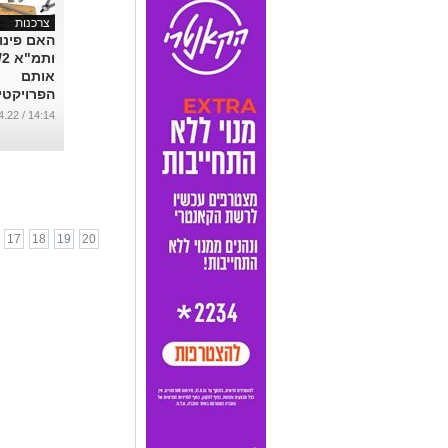
צרכנות
האם פינוי 
אותם
הפרויקטי
...
14:14 / 06.04.22
17
18
19
20