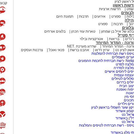
 ראשון לציון
קבוצת
דשות ראשון
שפט
חדשות ארציות
לבומים
ילות
ספורט
אירועים
תרבות
תמונת היום
הילה
נוך
תרבות
ספורט
לוגים
לוג של אייל בן שמחון
טארות עוזי הכהן
בלוגים אורחים
יף סטייל
נדים
בריאות
אטרקציות ובילוי
רונה - המדור המיוחד
רונה - המדור המיוחד
שדרוג מערכת .NET
שון לציון נט
ערוץ וידאו
אהבנו ברשת
פנאי ואוכל
צרכנות ועסקים
יפס רשת חברתית להמלצות
רים חשמליים
-רשת חברתית לחכמת ההמונים
לצה לסרט
מלצה לסדרה
פים ליחסים אישיים
עצמה עצמית
לולים לטיולים
ולים בדרום
צוב הבית
פוח ואופנה
אטה
סי מין
כונים
רים וילדים
קון שער חשמלי בראשון לציון
ומון אשדוד
ראל נט
ל"ן באשדוד
ראל נט
יפס - רשת חברתית לטיפים והמלצות
י מלון באשדוד