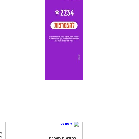
מג
פנ
להודעות מערכת