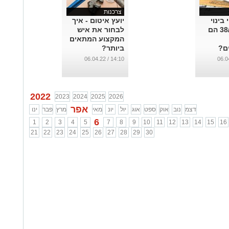
צרכנות
בינוי
יועץ איטום - איך
ותמ"א 38/2 הם
לבחור את איש
המקצוע המתאים
ם?
ביותר?
...
14:10 / 06.04.22
2022
2023
2024
2025
2026
אפר
דצמ
נוב
אוק
ספט
אוג
יול
יונ
מאי
מרץ
פבר
ינו
6
1
2
3
4
5
7
8
9
10
11
12
13
14
15
16
21
22
23
24
25
26
27
28
29
30