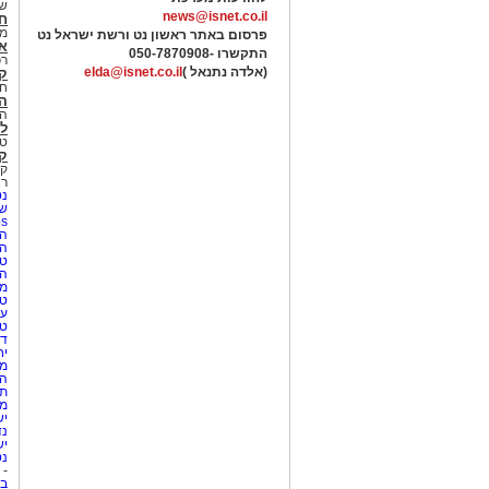
של
news@isnet.co.il
ח
מ
פרסום באתר ראשון נט ורשת ישראל נט
א
התקשרו -
050-7870908
רכ
(אלדה נתנאל )
elda@isnet.co.il
ק
חי
הב
הב
לי
טר
קו
קו
רא
נט
שע
Netips 
המ
ה
טי
ה
מס
טי
עי
טי
די
יח
מת
הו
תי
מק
יש
נד
יש
נט
-
בת