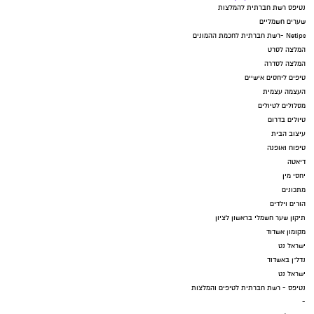
נטיפס רשת חברתית להמלצות
שערים חשמליים
Netips -רשת חברתית לחכמת ההמונים
המלצה לסרט
המלצה לסדרה
טיפים ליחסים אישיים
העצמה עצמית
מסלולים לטיולים
טיולים בדרום
עיצוב הבית
טיפוח ואופנה
דיאטה
יחסי מין
מתכונים
הורים וילדים
תיקון שער חשמלי בראשון לציון
מקומון אשדוד
ישראל נט
נדל"ן באשדוד
ישראל נט
נטיפס - רשת חברתית לטיפים והמלצות
-