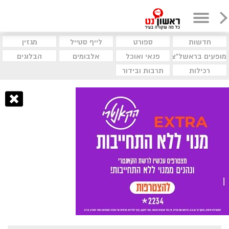
חדשות
ספורט
לייף סטייל
מגזין
מופעים בראשל"צ
פנאי ואוכל
אלבומים
הבלוגים
רכילות
תרבות ובידור