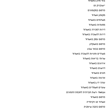
בתי מלון באשדוד
יישובניק נט
פרסום במקומונים
מקומון אשדוד
משלוחים באשדוד
מסעדות באשדוד
דירות למכירה באשדוד
דירות להשכרה באשדוד
פרסום עסק באשדוד
פרסום באשקלון
פרסום בבאר שבע
משרדים וחנויות להשכרה באשדוד
שרותי בריאות באשדוד
אירועים באשדוד
דרושים באשדוד
חוגים באשדוד
ארנונה באשדוד
עורכי דין באשדוד
שערים חשמליים באשדוד
Netips -רשת חברתית לחכמת ההמונים
פרסום באשדוד
אשדוד נט ויקיפדיה
פרסום כתבה שיווקית