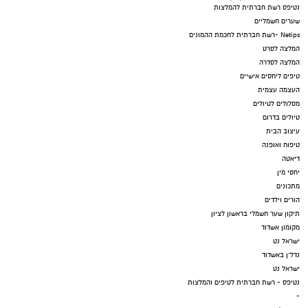
נטיפס רשת חברתית להמלצות
שערים חשמליים
Netips -רשת חברתית לחכמת ההמונים
המלצה לסרט
המלצה לסדרה
טיפים ליחסים אישיים
העצמה עצמית
מסלולים לטיולים
טיולים בדרום
עיצוב הבית
טיפוח ואופנה
דיאטה
יחסי מין
מתכונים
הורים וילדים
תיקון שער חשמלי בראשון לציון
מקומון אשדוד
ישראל נט
נדל"ן באשדוד
ישראל נט
נטיפס - רשת חברתית לטיפים והמלצות
-