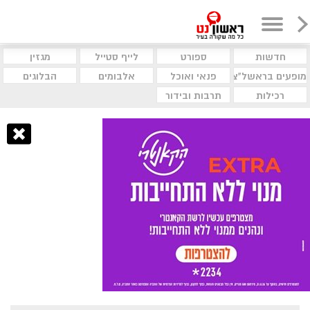
חדשות
ספורט
לייף סטייל
מגזין
מופעים בראשל"צ
פנאי ואוכל
אלבומים
הבלוגים
רכילות
תרבות ובידור