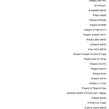
בתי מלון באשדוד
יישובניק נט
פרסום במקומונים
מקומון אשדוד
משלוחים באשדוד
מסעדות באשדוד
דירות למכירה באשדוד
דירות להשכרה באשדוד
פרסום עסק באשדוד
פרסום באשקלון
פרסום בבאר שבע
משרדים וחנויות להשכרה באשדוד
שרותי בריאות באשדוד
אירועים באשדוד
דרושים באשדוד
חוגים באשדוד
ארנונה באשדוד
עורכי דין באשדוד
שערים חשמליים באשדוד
Netips -רשת חברתית לחכמת ההמונים
פרסום באשדוד
אשדוד נט ויקיפדיה
פרסום כתבה שיווקית