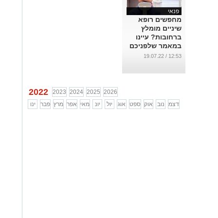
פנאי
מחפשים רופא
שיניים מומלץ
ברחובות? עיינו
במאמר שלפניכם
...
12:53 / 19.07.22
2022
2023
2024
2025
2026
דצמ
נוב
אוק
ספט
אוג
יול
יונ
מאי
אפר
מרץ
פבר
ינו