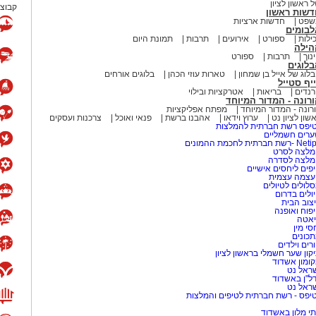
 ראשון לציון
קבוצת
דשות ראשון
שפט
חדשות ארציות
לבומים
ילות
ספורט
אירועים
תרבות
תמונת היום
הילה
נוך
תרבות
ספורט
לוגים
לוג של אייל בן שמחון
טארות עוזי הכהן
בלוגים אורחים
יף סטייל
נדים
בריאות
אטרקציות ובילוי
רונה - המדור המיוחד
רונה - המדור המיוחד
מפתח אפליקציות
שון לציון נט
ערוץ וידאו
אהבנו ברשת
פנאי ואוכל
צרכנות ועסקים
יפס רשת חברתית להמלצות
רים חשמליים
-רשת חברתית לחכמת ההמונים
לצה לסרט
מלצה לסדרה
פים ליחסים אישיים
עצמה עצמית
לולים לטיולים
ולים בדרום
צוב הבית
פוח ואופנה
אטה
סי מין
כונים
רים וילדים
קון שער חשמלי בראשון לציון
ומון אשדוד
ראל נט
ל"ן באשדוד
ראל נט
יפס - רשת חברתית לטיפים והמלצות
י מלון באשדוד