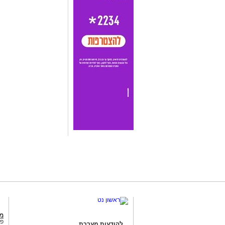
מג
פנ
להודעות מערכת