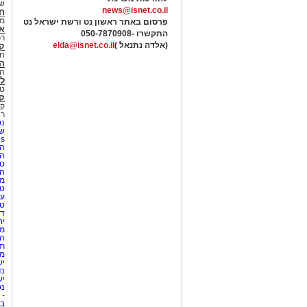
של
news@isnet.co.il
ח
מ
פרסום באתר ראשון נט ורשת ישראל נט
א
התקשרו -
050-7870908
רכ
(אלדה נתנאל )
elda@isnet.co.il
ק
חי
הב
הב
לי
טר
קו
קו
רא
נט
שע
Netips 
המ
ה
טי
ה
מס
טי
עי
טי
די
יח
מת
הו
תי
מק
יש
נד
יש
נט
-
בת