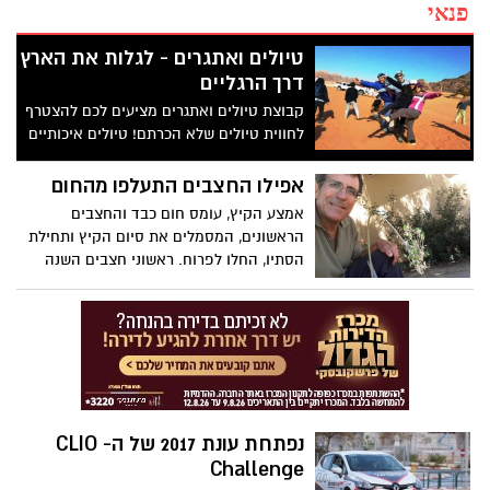
פנאי
טיולים ואתגרים - לגלות את הארץ
דרך הרגליים
קבוצת טיולים ואתגרים מציעים לכם להצטרף
לחווית טיולים שלא הכרתם! טיולים איכותיים
בארץ ובעולם שיקחו אותך צעד אחד קדימה
אפילו החצבים התעלפו מהחום
אמצע הקיץ, עומס חום כבד והחצבים
הראשונים, המסמלים את סיום הקיץ ותחילת
הסתיו, החלו לפרוח. ראשוני חצבים השנה
פרחו בתחילת יולי ! השבוע הם התעלפו
מהחום.
נפתחת עונת 2017 של ה- CLIO
Challenge