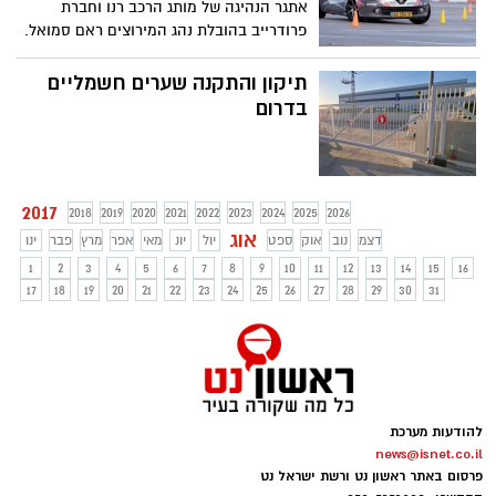
אתגר הנהיגה של מותג הרכב רנו וחברת
פרודרייב בהובלת נהג המירוצים ראם סמואל.
לאחר עונה מסעירה ומלאת אתגרים הוחלט
על השקת עונה נוספת ל-CLIO Challenge
תיקון והתקנה שערים חשמליים
אתגר הנהיגה של מותג הרכב רנו וחברת
בדרום
פרודרייב.
2017
2018
2019
2020
2021
2022
2023
2024
2025
2026
אוג
דצמ
נוב
אוק
ספט
יול
יונ
מאי
אפר
מרץ
פבר
ינו
1
2
3
4
5
6
7
8
9
10
11
12
13
14
15
16
17
18
19
20
21
22
23
24
25
26
27
28
29
30
31
להודעות מערכת
news@isnet.co.il
פרסום באתר ראשון נט ורשת ישראל נט