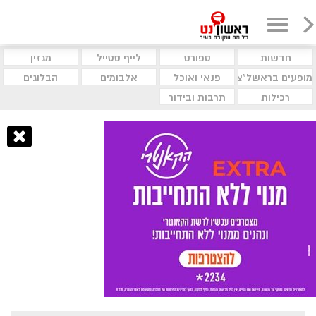
חדשות
ספורט
לייף סטייל
מגזין
מופעים בראשל"צ
פנאי ואוכל
אלבומים
הבלוגים
רכילות
תרבות ובידור