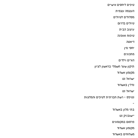
טיפים ליחסים אישיים
העצמה עצמית
מסלולים לטיולים
טיולים בדרום
עיצוב הבית
טיפוח ואופנה
דיאטה
יחסי מין
מתכונים
הורים וילדים
תיקון שער חשמלי בראשון לציון
מקומון אשדוד
ישראל נט
נדל"ן באשדוד
ישראל נט
נטיפס - רשת חברתית לטיפים והמלצות
-
בתי מלון באשדוד
יישובניק נט
פרסום במקומונים
מקומון אשדוד
משלוחים באשדוד