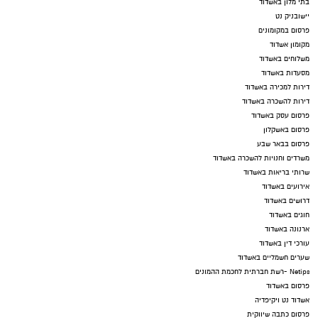
בתי מלון באשדוד
יישובניק נט
פרסום במקומונים
מקומון אשדוד
משלוחים באשדוד
מסעדות באשדוד
דירות למכירה באשדוד
דירות להשכרה באשדוד
פרסום עסק באשדוד
פרסום באשקלון
פרסום בבאר שבע
משרדים וחנויות להשכרה באשדוד
שרותי בריאות באשדוד
אירועים באשדוד
דרושים באשדוד
חוגים באשדוד
ארנונה באשדוד
עורכי דין באשדוד
שערים חשמליים באשדוד
Netips -רשת חברתית לחכמת ההמונים
פרסום באשדוד
אשדוד נט ויקיפדיה
פרסום כתבה שיווקית