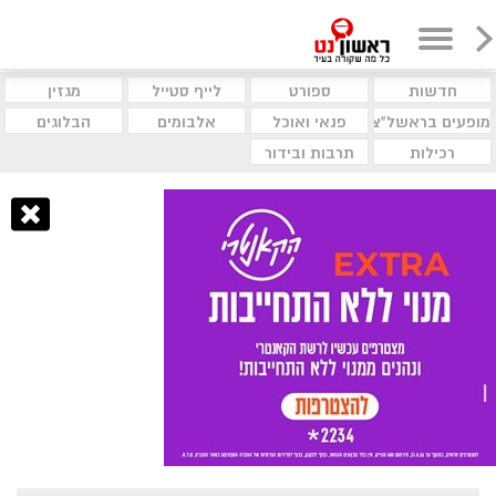
חדשות
ספורט
לייף סטייל
מגזין
מופעים בראשל"צ
פנאי ואוכל
אלבומים
הבלוגים
רכילות
תרבות ובידור