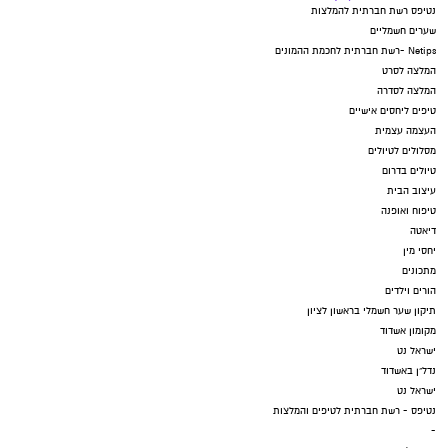
נטיפס רשת חברתית להמלצות
שערים חשמליים
Netips -רשת חברתית לחכמת ההמונים
המלצה לסרט
המלצה לסדרה
טיפים ליחסים אישיים
העצמה עצמית
מסלולים לטיולים
טיולים בדרום
עיצוב הבית
טיפוח ואופנה
דיאטה
יחסי מין
מתכונים
הורים וילדים
תיקון שער חשמלי בראשון לציון
מקומון אשדוד
ישראל נט
נדל"ן באשדוד
ישראל נט
נטיפס - רשת חברתית לטיפים והמלצות
-