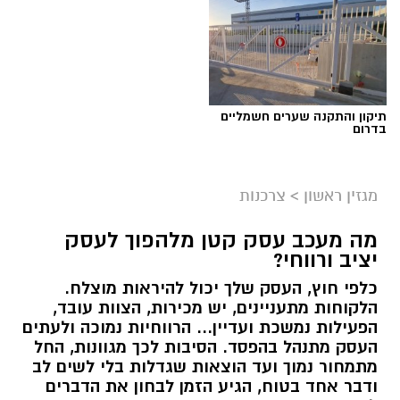
תיקון והתקנה שערים חשמליים
בדרום
מגזין ראשון
>
צרכנות
מה מעכב עסק קטן מלהפוך לעסק
יציב ורווחי?
כלפי חוץ, העסק שלך יכול להיראות מוצלח.
קרדיט תמונה בוסט מדיה
הלקוחות מתעניינים, יש מכירות, הצוות עובד,
הפעילות נמשכת ועדיין... הרווחיות נמוכה ולעתים
העסק מתנהל בהפסד. הסיבות לכך מגוונות, החל
מהו שמאי מקרקעין ומה תפקידו?
מתמחור נמוך ועד הוצאות שגדלות בלי לשים לב
ודבר אחד בטוח, הגיע הזמן לבחון את הדברים
שמאי מקרקעין הוא בעל מקצוע המחזיק ברישיון