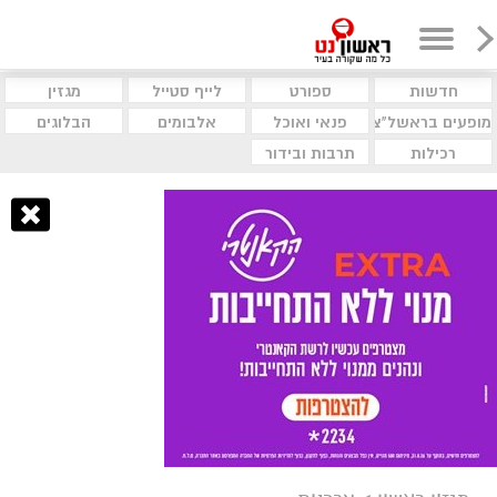
חדשות
ספורט
לייף סטייל
מגזין
מופעים בראשל"צ
פנאי ואוכל
אלבומים
הבלוגים
רכילות
תרבות ובידור