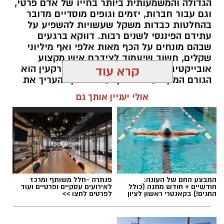
הגדולה והמשמעותית ביותר בחייו של אדם פרטי,
וגם עבור חברות, יזמים וגופים מוסדיים מדובר
בהחלטות כבדות משקל שעשויות להשפיע על
עתידם הפיננסי לשנים רבות. דווקא ברגעים
שבהם מונחים על הכף מאות אלפי ואף מיליוני
שקלים, חשוב שיעמוד לצידכם איש מקצוע
אובייקטיבי, מוסמך ומנוסה. שמאי מקרקעין הוא
קרא עוד
הגורם המקצועי המוסמך על פי חוק להעריך את
שווי של נכסי מקרקעין, והוא זה שמעניק לכם את
אולי יעניין אותך גם
הביטחון לקבל החלטות מבוססות, שקולות
ובטוחות.
תוכן שיווקי / 09:49 05.08.26
המבצע החם של העונה:
פנתרה -חלל משותף ומרכז
חודשיים + חודש מתנה (כולל
לאירועים עסקיים ופרטיים ועוד
החגים!) בקאנטרי ראשון לציון
לפרטים לחצו >>
תגים:
שמאי מקרקעין