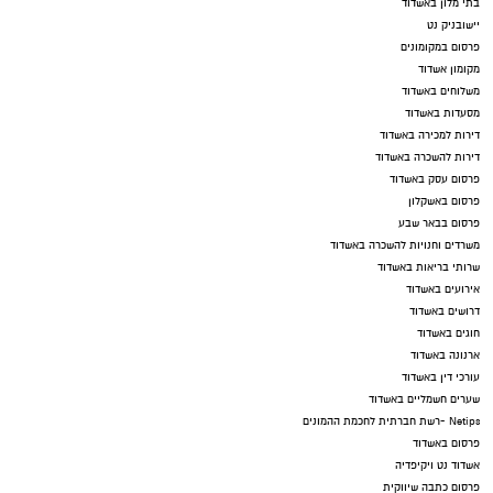
בתי מלון באשדוד
יישובניק נט
פרסום במקומונים
מקומון אשדוד
משלוחים באשדוד
מסעדות באשדוד
דירות למכירה באשדוד
דירות להשכרה באשדוד
פרסום עסק באשדוד
פרסום באשקלון
פרסום בבאר שבע
משרדים וחנויות להשכרה באשדוד
שרותי בריאות באשדוד
אירועים באשדוד
דרושים באשדוד
חוגים באשדוד
ארנונה באשדוד
עורכי דין באשדוד
שערים חשמליים באשדוד
Netips -רשת חברתית לחכמת ההמונים
פרסום באשדוד
אשדוד נט ויקיפדיה
פרסום כתבה שיווקית