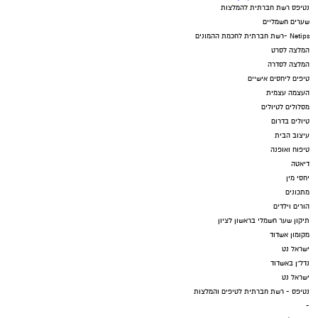
נטיפס רשת חברתית להמלצות
שערים חשמליים
Netips -רשת חברתית לחכמת ההמונים
המלצה לסרט
המלצה לסדרה
טיפים ליחסים אישיים
העצמה עצמית
מסלולים לטיולים
טיולים בדרום
עיצוב הבית
טיפוח ואופנה
דיאטה
יחסי מין
מתכונים
הורים וילדים
תיקון שער חשמלי בראשון לציון
מקומון אשדוד
ישראל נט
נדל"ן באשדוד
ישראל נט
נטיפס - רשת חברתית לטיפים והמלצות
-