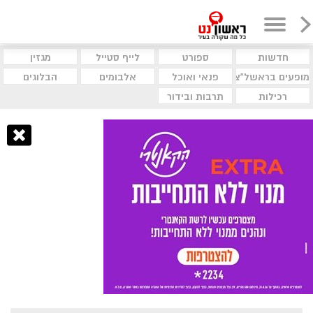
חדשות
ספורט
לייף סטייל
מגזין
מופעים בראשל"צ
פנאי ואוכל
אלבומים
הבלוגים
רכילות
תרבות ובידור