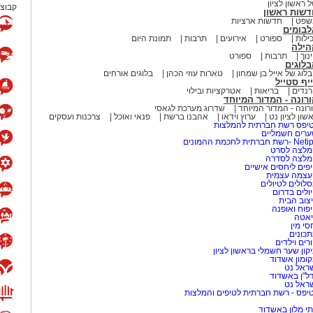
 ראשון לציון
קבוצת
דשות ראשון
שפט
חדשות ארציות
לבומים
ילות
ספורט
אירועים
תרבות
תמונת היום
הילה
נוך
תרבות
ספורט
לוגים
לוג של אייל בן שמחון
טארות עוזי הכהן
בלוגים אורחים
יף סטייל
נדים
בריאות
אטרקציות ובילוי
רונה - המדור המיוחד
רונה - המדור המיוחד
שדרוג מערכת לגאסי
שון לציון נט
ערוץ וידאו
אהבנו ברשת
פנאי ואוכל
צרכנות ועסקים
יפס רשת חברתית להמלצות
רים חשמליים
-רשת חברתית לחכמת ההמונים
לצה לסרט
מלצה לסדרה
פים ליחסים אישיים
עצמה עצמית
לולים לטיולים
ולים בדרום
צוב הבית
פוח ואופנה
אטה
סי מין
כונים
רים וילדים
קון שער חשמלי בראשון לציון
ומון אשדוד
ראל נט
ל"ן באשדוד
ראל נט
יפס - רשת חברתית לטיפים והמלצות
י מלון באשדוד