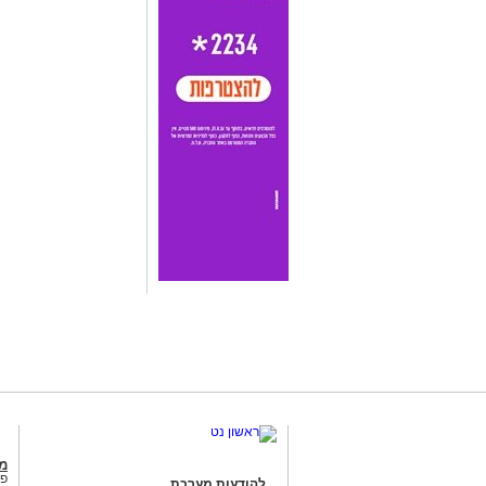
מג
פנ
להודעות מערכת