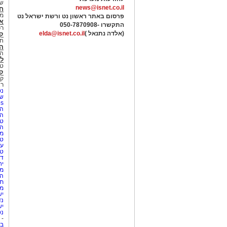
של
news@isnet.co.il
ח
מ
פרסום באתר ראשון נט ורשת ישראל נט
א
התקשרו -
050-7870908
רכ
(אלדה נתנאל )
elda@isnet.co.il
ק
חי
הב
הב
לי
טר
קו
קו
רא
נט
שע
Netips 
המ
ה
טי
ה
מס
טי
עי
טי
די
יח
מת
הו
תי
מק
יש
נד
יש
נט
-
בת