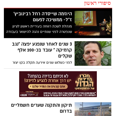
סיפורי ראשון
היוזמה שייסדה רחל רבינוביץ'
ז"ל- ממשיכה לפעום
מנהלת לשכת רווחה בעיריית ראשון לציון
שנפטרה לפני שנתיים נהגה להישאר בעבודה
עד מאוחר וליזום פרויקטים קהילתיים
מקוריים לטובת המטופלים * משפחתה
3 שנים לאחר שנפגע יפצה "נגב
החליטה להנציח את פועלה דרך פרס העובד
קרמיקה " עובד בכ-200 אלף
הסוציאלי היזם * השנה זכתה בפרס העובדת
שקלים
הסוציאלית תכלת גונר על הפעלת התוכנית
לפני כשלוש שנים אירעה תקלה בקו יצור
"עסק משלך"
האריחים במפעל החברה בירוחם. בעקבות
התקלה התבקש הצעיר להרים אריחים רבים
מבלי שקיבל חגורת הרמה או סיוע מתאים.
לאחר כ-30 דקות של עבודה הרגיש כאב חד
בגבו שהוביל לפגיעה בעמוד השדרה.
באמצעות עו"ד איל כהן קיבל לאחרונה הצעיר
פיצוי של כ200 אלף שקלים.
תיקון והתקנה שערים חשמליים
בדרום