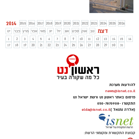
2014
2015
2016
2017
2018
2019
2020
2021
2022
2023
2024
2025
2026
דצמ
נוב
אוק
ספט
אוג
יול
יונ
מאי
אפר
מרץ
פבר
ינו
1
2
3
4
5
6
7
8
9
10
11
12
13
14
15
16
17
18
19
20
21
22
23
24
25
26
27
28
29
30
31
להודעות מערכת
news@isnet.co.il
פרסום באתר ראשון נט ורשת ישראל נט
התקשרו -
050-7870908
(אלדה נתנאל )
elda@isnet.co.il
קבוצת התקשורת ומקומוני הרשת: