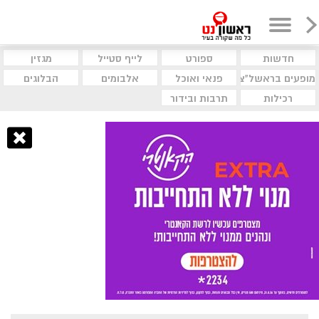
חדשות
ספורט
לייף סטייל
מגזין
מופעים בראשל"צ
פנאי ואוכל
אלבומים
הבלוגים
רכילות
תרבות ובידור