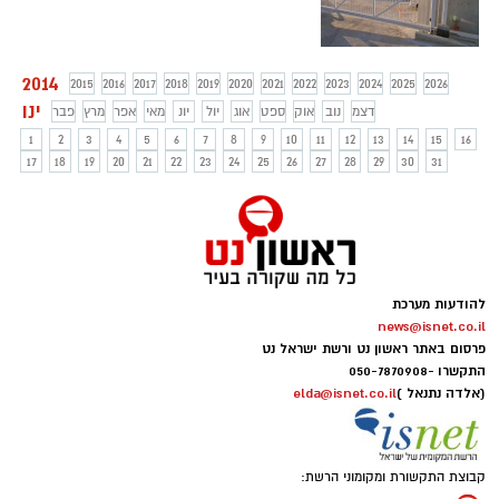
2014
2015
2016
2017
2018
2019
2020
2021
2022
2023
2024
2025
2026
ינו
דצמ
נוב
אוק
ספט
אוג
יול
יונ
מאי
אפר
מרץ
פבר
1
2
3
4
5
6
7
8
9
10
11
12
13
14
15
16
17
18
19
20
21
22
23
24
25
26
27
28
29
30
31
להודעות מערכת
news@isnet.co.il
פרסום באתר ראשון נט ורשת ישראל נט
התקשרו -
050-7870908
(אלדה נתנאל )
elda@isnet.co.il
קבוצת התקשורת ומקומוני הרשת: