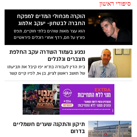
סיפורי ראשון
הוקרה מכחולי המדים למפקח
החברה לבטחון- יעקב אלמוג
הוא עצר מאות שוהים בלתי חוקיים, תפס
פורץ על חם, רדף אחרי רוכלים פיראטיים
ובעיקר היה במקום ובזמן הנכון בשני אירועים
שבהם הותקפו שוטרים * וכל זה בשנה
נפגע בעמוד השדרה עקב החלפת
האחרונה * אין פלא שראש צוות ההתערבות,
מצברים וגלגלים
המפקח יעקב אלמוג, קיבל את תעודת
בית הדין לעבודה בת"א יפו קיבל את תביעתו
ההערכה השנתית בטקס של משטרת ישראל
של תושב ראשון לציון, בן 54, לפיו קיים קשר
סיבתי בין תנאי העבודה שלו כמכונאי דרך
לבין הפגיעה בעמוד השדרה והצוואר שלו.
תיקון והתקנה שערים חשמליים
בדרום