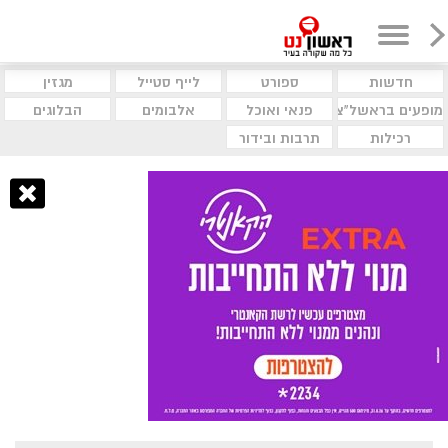
חדשות
ספורט
לייף סטייל
מגזין
מופעים בראשל"צ
פנאי ואוכל
אלבומים
הבלוגים
רכילות
תרבות ובידור