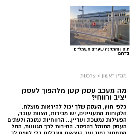
תגים:
שמאי מקרקעין
תיקון והתקנה שערים חשמליים
בדרום
מגזין ראשון
>
צרכנות
מה מעכב עסק קטן מלהפוך לעסק
יציב ורווחי?
כלפי חוץ, העסק שלך יכול להיראות מוצלח.
קרדיט תמונה בוסט מדיה
הלקוחות מתעניינים, יש מכירות, הצוות עובד,
הפעילות נמשכת ועדיין... הרווחיות נמוכה ולעתים
העסק מתנהל בהפסד. הסיבות לכך מגוונות, החל
מהו שמאי מקרקעין ומה תפקידו?
מתמחור נמוך ועד הוצאות שגדלות בלי לשים לב