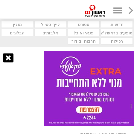
חדשות
ספורט
לייף סטייל
מגזין
מופעים בראשל"צ
פנאי ואוכל
אלבומים
הבלוגים
רכילות
תרבות ובידור