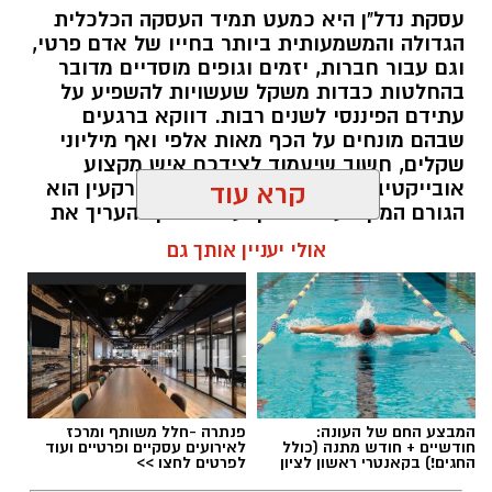
עסקת נדל"ן היא כמעט תמיד העסקה הכלכלית
הגדולה והמשמעותית ביותר בחייו של אדם פרטי,
וגם עבור חברות, יזמים וגופים מוסדיים מדובר
בהחלטות כבדות משקל שעשויות להשפיע על
עתידם הפיננסי לשנים רבות. דווקא ברגעים
שבהם מונחים על הכף מאות אלפי ואף מיליוני
שקלים, חשוב שיעמוד לצידכם איש מקצוע
אובייקטיבי, מוסמך ומנוסה. שמאי מקרקעין הוא
קרא עוד
הגורם המקצועי המוסמך על פי חוק להעריך את
שווי של נכסי מקרקעין, והוא זה שמעניק לכם את
אולי יעניין אותך גם
הביטחון לקבל החלטות מבוססות, שקולות
ובטוחות.
תוכן שיווקי / 09:49 05.08.26
המבצע החם של העונה:
פנתרה -חלל משותף ומרכז
חודשיים + חודש מתנה (כולל
לאירועים עסקיים ופרטיים ועוד
החגים!) בקאנטרי ראשון לציון
לפרטים לחצו >>