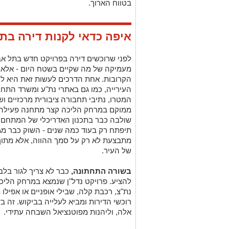
בטווח הארוך
.
איפה כדאי לקנות דירה בת
לפני שרוכשים דירה בפרויקט חדש בתל א
מעמיקה של מה שקיים בשטח היום - אלא ל
הקרובות. אחת הדרכים לעשות זאת היא לע
העירייה, כמו גם באתרי נת"ע ומשרד התחבור
המטרו, נתיבי תחבורה ציבורית מרכזיים ושב
ממוקם במרחק הליכה קצר מתחנה פעילה א
שולבה כבר בתכנון האדריכלי של המתחם.
תיפתח רק בעוד כמה שנים - השוק כבר מג
מתבצעת לא רק על סמך ההווה, אלא מתו
של העיר
.
בשורה התחתונה,
כבר לא צריך לגור בלב
להציע. פרויקט נדל"ן שנמצא במרחק הליכה
נת"צ, רכבת קלה, שבילי אופניים או אפילו 
רוכשי הדירות ומביא לעלייה בביקוש. זה בד
אלה, וליהנות מפוטנציאל השבחה עתידי.