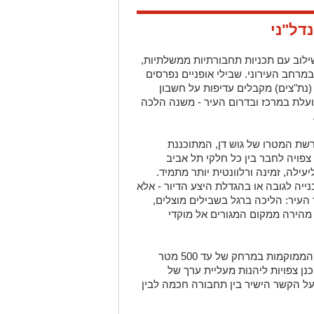
דל"ני
ילוב עם תכניות תחבורתיות ממשלתיות,
מרחב העירוני. שבילי אופניים נפרסים
(נת"צים) מקבלים עדיפות על חשבון
ועלת במרכז ובדרום העיר - משנה הלכה
ת המטרו של גוש דן, המתוכננת
פויה לחבר בין כל חלקי תל אביב
עילה, זמינה ורלוונטית יותר מתמיד.
נייה לגובה או בהגדלת היצע הדיור - אלא
העיר: הליכה ברגל בשבילים מוצלים,
 מהירה ממקום המגורים אל מוקדי
לפי נתוני הלמ"ס ומשרד התחבורה, דירות הממוקמות במרחק של עד 500 מטר
ן צפויות ליהנות מעליית ערך של
מעיד על הקשר הישיר בין תחבורה חכמה לבין