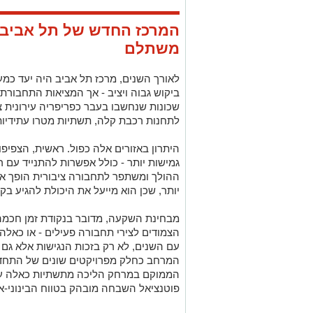
המרכז החדש של תל אביב:
משתלם
לאורך השנים, מרכז תל אביב היה יעד כמע
ביקוש גבוה ויציב - אך המציאות התחבו
שכונות שנחשבו בעבר כפריפריה עירונית צ
לתחנות רכבת קלה, תשתיות מטרו עתידיות 
היתרון באזורים אלה כפול. ראשית, הצפיפו
גמישות יותר - כולל אפשרות להתנייד עם ר
ההולך ומשתפר לתחבורה ציבורית הופך את
יותר, שכן הוא מייעל את היכולת להגיע בק
מבחינת השקעה, מדובר בנקודת זמן חכמה
הצמודים לצירי תחבורה פעילים - או כאלה
עם השנים, לא רק בזכות הנגישות אלא גם ב
המרחב כחלק מפרויקטים שונים של התחדשו
הממוקם במרחק הליכה מתשתיות כאלה עשו
פוטנציאל השבחה מובהק בטווח הבינוני-אר