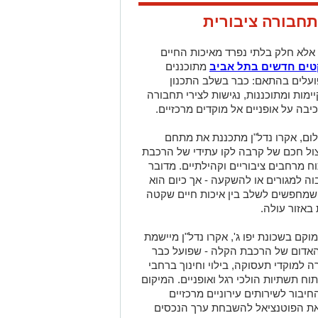
תחבורה ציבורית
אלא חלק בלתי נפרד מאיכות החיים
טים חדשים בתל אביב
מתוכננים
פועלים בהתאם: כבר בשלב התכנון
ימות ומתוכננות, נגישות לצירי תחבורה
יבה על אופניים אל מוקדים מרכזיים.
ום, אקרו נדל"ן מתכננת את מתחם
צול חכם של קרבה לקו עתידי של הרכבת
 מרחבים ציבוריים וקהילתיים. מדובר
ה למגורים או להשקעה - אך כיום הוא
שמחפשים לשלב בין איכות חיים שקטה
באזור עולה.
קם בשכונת יפו ג', אקרו נדל"ן מיישמת
האדום של הרכבת הקלה - שפועל כבר
ה למוקדי תעסוקה, בילוי וחינוך ברחבי
וח תשתיות הולכי רגל ואופניים. המיקום
בור לשירותים עירוניים מרכזיים
 את הפוטנציאל להשבחת ערך הנכסים