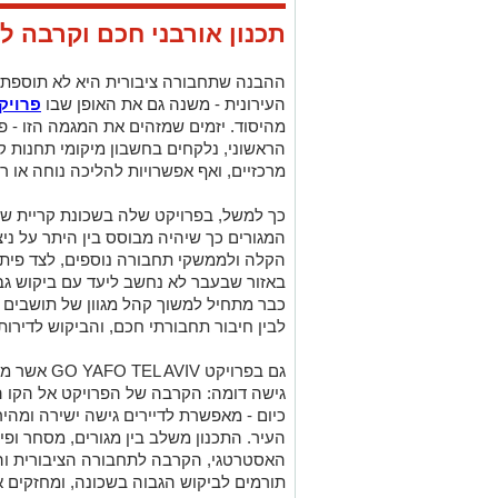
תכנון אורבני חכם וקרבה ל
ההבנה שתחבורה ציבורית היא לא תוספת 
העירונית - משנה גם את האופן שבו
פרויק
מהיסוד. יזמים שמזהים את המגמה הזו - 
הראשוני, נלקחים בחשבון מיקומי תחנות קי
מרכזיים, ואף אפשרויות להליכה נוחה או רכ
כך למשל, בפרויקט שלה בשכונת קריית של
המגורים כך שיהיה מבוסס בין היתר על ני
הקלה ולממשקי תחבורה נוספים, לצד פיתוח
באזור שבעבר לא נחשב ליעד עם ביקוש גבו
כבר מתחיל למשוך קהל מגוון של תושבים 
לבין חיבור תחבורתי חכם, והביקוש לדירות 
גם בפרויקט
GO YAFO TEL AVIV
אשר ממו
גישה דומה: הקרבה של הפרויקט אל הקו 
כיום - מאפשרת לדיירים גישה ישירה ומהיר
העיר. התכנון משלב בין מגורים, מסחר ופית
האסטרטגי, הקרבה לתחבורה הציבורית והחי
תורמים לביקוש הגבוה בשכונה, ומחזקים