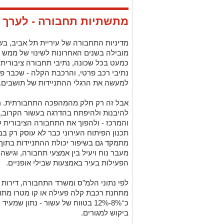
מתשתיות תחבורה - לערך נ
מדיניות התחבורה של עיריית תל אביב, בש
מובילה בשנים האחרונות לשינוי של ממש ב
כמעט בכל שכונה, נתיבי תחבורה ציבורית 
נתיבי רכב פרטי, והרכבת הקלה - שכבר פ
למעשה את הרגלי ההתניידות של תושבים
.
אבל זה רק חלק מהמהפכה התחבורתית. רש
להיבנות ולהיפתח בהדרגה בעשור הקרוב, צ
והמרכז - ולהפוך את התחבורה הציבורית לי
תכנון הפיתוח העירוני כבר לא עוסק רק בב
מתמקד גם בשיפור יכולת ההתניידות בתוך 
מעבר נוח ויעיל בין אמצעי תחבורה, וגישה
הפעילות בעיר באמצעות שבילי אופניים.
מתחנת רכבת קלה פעילה או קו מטרו מתוכנ
כ־8%-12% בטווח של עשור - נתון ש
ביקוש למגורים.