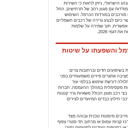
ג הישראלי, ניתן לראות כי השירות
ודדות עם מגוון רחב של תרחישים, החל
 מורכבים במורדות הכרמל. השימוש
ר כיום לבצע גרירה של רכבים חשמליים
 אפשרית, תוך שמירה על שלמות
 דגמי 2026.
מל והשפעתו על שיטות
ת בשיפועים חדים וברחובות צרים
מציבה אתגרים פיזיים משמעותיים בפני
תלולה דורשת שימוש בבלמי עזר
בות מקסימלית במהלך ההעמסה. חברות
צי רכב מגוון הכולל משאיות גרר קטנות
בי חילוץ כבדים המיועדים לצירים
ייבים מיומנות טכנית גבוהה מצד
כז קניות עמוס או מרחוב חד-סטרי צפוף
ו במנופים ייעודיים למקומות נמוכי