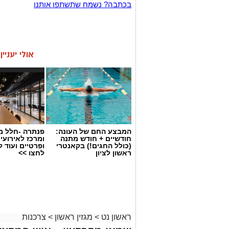
בכתבה? נשמח שתשתפו אותנו
אולי יעניי
המבצע החם של העונה:
פנתרה -חלל מ
חודשיים + חודש מתנה
ומרכז לאירועי
(כולל החגים!) בקאנטרי
ופרטיים ועוד 
ראשון לציון
לחצו >>
ראשון נט
>
מגזין ראשון
>
צרכנות