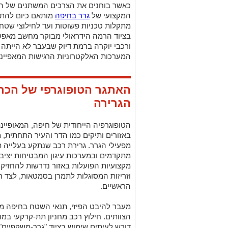
כאשר בוחנים את הצרכים המשתנים של הנה
המקצועי של
גרר בחיפה
מותאם כיום להתמ
מתקלות טכניות פשוטות ועד לחילוצי שטח
בציוד הרמה הידראולי מבוקר מחשב מאפש
ורכבי יוקרה ברמת דיוק שבעבר לא הייתה
המערכות האלקטרוניות הרגישות המאפיינות את
האתגר הטופוגרפי של הכר
הגרירה
הטופוגרפיה הייחודית של חיפה, המאופיינ
באזורים ותיקים כמו הדר והעיר התחתית, 
מפעילי הגרר. גרירת רכב שנתקע בעלייה 
מתקדמים ובמערכות עיגון המבטיחות יצי
מקצועיות הפועלות באזור נדרשות להחזיק ב
וזריזות המסוגלות לתמרן בסמטאות, לצד רכ
הראשיים.
מעבר להיבט הפיזי, תנאי השטח בחיפה מח
הצוותים. חילוץ רכב מחניון תת-קרקעי במר
דורש לעיתים שימוש בציוד "גרר-משקפיים" א