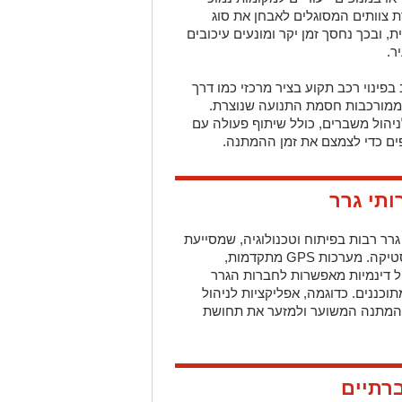
צוותים המסוגלים לאבחן את סוג
 ובכך נחסך זמן יקר ומונעים עיכובים
ר.
2 מראים כי עיכוב בפינוי רכב תקוע בציר מרכזי כמו דרך
 ממורכבות חסמת התנועה שנוצרת.
הול משברים, כולל שיתוף פעולה עם
ים כדי לצמצם את זמן ההמתנה.
ותי גרר
רר רבות בפיתוח וטכנולוגיה, שמסייעת
לייעל את השימוש בציוד ולשפר את הלוגיסטיקה. מערכות GPS מתקדמות,
ל דינמיות מאפשרות לחברות הגרר
וכננים. כדוגמה, אפליקציות לניהול
ההמתנה המשוער ולמזער את תחושת
רתיים