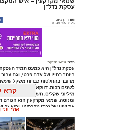
שמאי מקרקעין – איש המקצוע
עסקת נדל"ן
תוכן שיווקי
05.08.26 / 09:49
תגים:
שמאי מקרקעין
עסקת נדל"ן היא כמעט תמיד העסקה
ביותר בחייו של אדם פרטי, וגם עבור 
מדובר בהחלטות כבדות משקל שעשויו
לשנים רבות. דווקא ברגעים שבהם מו
קרא ע
מיליוני שקלים, חשוב שיעמוד לצידכם
ומנוסה. שמאי מקרקעין הוא הגורם ה
את שווי של נכסי מקרקעין, והוא זה 
אולי יעניי
החלטות מבוססות, שקולות ובטוחות.