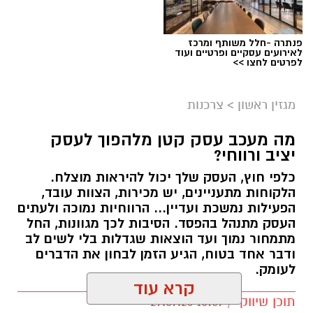
פנתרה -חלל משותף ומרכז
לאירועים עסקיים ופרטיים ועוד
לפרטים לחצו >>
מגזין ראשון
>
צרכנות
מה מעכב עסק קטן מלהפוך לעסק
יציב ורווחי?
כלפי חוץ, העסק שלך יכול להיראות מוצלח.
קרדיט תמונה בוסט מדיה
הלקוחות מתעניינים, יש מכירות, הצוות עובד,
הפעילות נמשכת ועדיין... הרווחיות נמוכה ולעתים
העסק מתנהל בהפסד. הסיבות לכך מגוונות, החל
מהו שמאי מקרקעין ומה תפקידו?
מתמחור נמוך ועד הוצאות שגדלות בלי לשים לב
ודבר אחד בטוח, הגיע הזמן לבחון את הדברים
שמאי מקרקעין הוא בעל מקצוע המחזיק ברישיון
לעומק.
מטעם מועצת שמאי המקרקעין שבמשרד
קרא עוד
המשפטים, לאחר שעמד בהצלחה במסלול הכשרה
תוכן שיווקי / 10:57 27.07.26