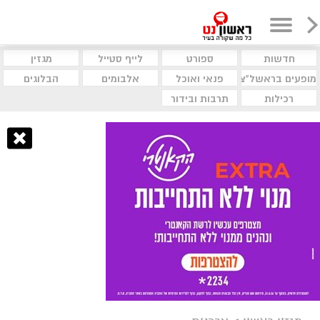
חדשות
ספורט
לייף סטייל
מגזין
מופעים בראשל"צ
פנאי ואוכל
אלבומים
הבלוגים
רכילות
תרבות ובידור