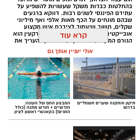
בהחלטות כבדות משקל שעשויות להשפיע על
עתידם הפיננסי לשנים רבות. דווקא ברגעים
שבהם מונחים על הכף מאות אלפי ואף מיליוני
שקלים, חשוב שיעמוד לצידכם איש מקצוע
אובייקטיבי, מוסמך ומנוסה. שמאי מקרקעין הוא
קרא עוד
הגורם המקצועי המוסמך על פי חוק להעריך את
שווי של נכסי מקרקעין, והוא זה שמעניק לכם את
אולי יעניין אותך גם
הביטחון לקבל החלטות מבוססות, שקולות
ובטוחות.
תוכן שיווקי / 09:49 05.08.26
תיקון והתקנה שערים חשמליים
המבצע החם של העונה:
בדרום
חודשיים + חודש מתנה (כולל
החגים!) בקאנטרי ראשון לציון
תגים:
שמאי מקרקעין