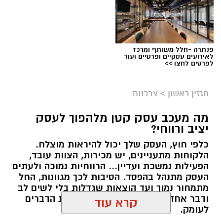
פנתרה -חלל משותף ומרכז
לאירועים עסקיים ופרטיים ועוד
לפרטים לחצו >>
מגזין ראשון
>
צרכנות
מה מעכב עסק קטן מלהפוך לעסק
יציב ורווחי?
כלפי חוץ, העסק שלך יכול להיראות מוצלח.
קרדיט תמונה בוסט מדיה
הלקוחות מתעניינים, יש מכירות, הצוות עובד,
הפעילות נמשכת ועדיין... הרווחיות נמוכה ולעתים
העסק מתנהל בהפסד. הסיבות לכך מגוונות, החל
מהו שמאי מקרקעין ומה תפקידו?
מתמחור נמוך ועד הוצאות שגדלות בלי לשים לב
ודבר אחד בטוח, הגיע הזמן לבחון את הדברים
שמאי מקרקעין הוא בעל מקצוע המחזיק ברישיון
לעומק.
מטעם מועצת שמאי המקרקעין שבמשרד