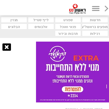
חדשות
ספורט
לייף סטייל
מגזין
מופעים בראשל"צ
פנאי ואוכל
אלבומים
הבלוגים
רכילות
תרבות ובידור