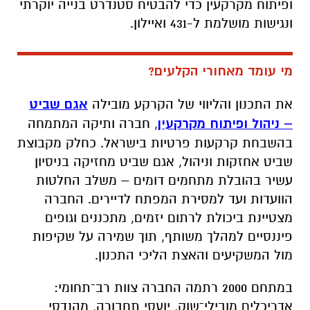
ופיתוח מקרקעין כדי להבטיח סטנדרט בנייה יוקרתי
ונגישות מושלמת ל-431 ואיילון.
מי עומד מאחורי הקלעים
?
את התכנון והליווי של הקרקע מובילה
אגם שביט
– ניהול ופיתוח מקרקעין
, חברה ותיקה המתמחה
בהשבחת קרקעות פרטיות בישראל. כחלק מקבוצת
שביט אחזקות וניהול, אגם שביט מחזיקה בניסיון
עשיר בהובלת מתחמים דומים – משלב החלטות
הוועדות ועד למסירת המפתח לדיירים. החברה
מצטיינת ביכולת לרתום יזמים, מתכננים וגופים
פיננסיים למהלך משותף, תוך שמירה על שקיפות
מול המשקיעים והאצת הליכי התכנון.
במתחם 2000 רתמה החברה צוות רב־תחומי:
אדריכלים מובילי־שוק, יועסי תחבורה, מהנדסי