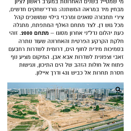
מי שמטייל בשנים האחרונות במערב ראשון לציון
מבחין מיד במראה המשתנה: גורדי־שחקים חדשים,
צירי תחבורה סואנים ומרכזי בילוי שמושכים קהל
מכל גוש דן. לצד מתחם האלף המתפתח, מתגלה
כעת יהלום נדל"ני אחרון מסוגו –
מתחם 2000
. זוהי
חלקת הקרקע הפרטית והאחרונה שעוד נותרה
בסמיכות מידית לחוף הים, דרומית לשדרות רחבעם
זאבי וצפונית לשדרות אבא אבן. המיקום מציע נוף
פתוח אל חולות הזהב של הים התיכון, ונגישות
חסרת תחרות אל כביש 431 ודרך איילון.