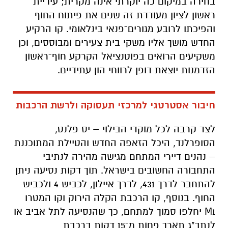
בחירה במיקום כה יוקרתי אינה מקרית; עיריית
ראשון לציון מעודדת זה שנים את פיתוח החוף
והפיכתו לרובע מגורים־פנאי בינלאומי. קו הרקיע
החדש מושך אליו משקי בית צעירים ומבוססים, וכן
משקיעים הרואים בפוטנציאל הקרקע חוף־ראשון
הזדמנות יוצאת דופן לרווחי הון עתידיים.
חיבור אסטרטגי למרכזי תעסוקה ולרשת הרכבות
לצד קרבה לכל מוקדי הבילוי – יס פלנט,
הסופרלנד, היכל הזאפה החדש והטיילת המתוכננת
– נהנים דיירי המתחם מגישה מהירה לנתיבי
התחבורה החשובים בישראל. תוך דקות נסיעה ניתן
להתחבר לדרך 431, לדרך איילון, לכביש 4 ולכביש
החוף. בנוסף, קו הרכבת הקלה הירוק וקו המטרו
M1 יחלפו סמוך למתחם, כך שהנסיעה לתל אביב או
לנתב"ג תארך פחות מ־15 דקות ברכבת