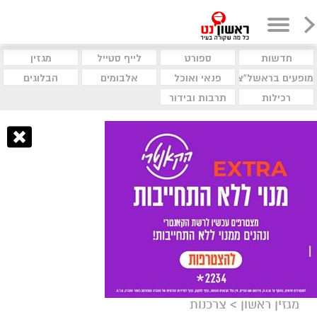
חדשות
ספורט
לייף סטייל
מגזין
מופעים בראשל"צ
פנאי ואוכל
אלבומים
הבלוגים
רכילות
תרבות ובידור
מגזין ראשון
>
צרכנות