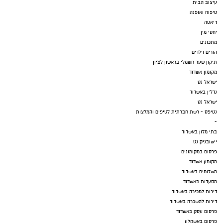
עיצוב הבית
טיפוח ואופנה
דיאטה
יחסי מין
מתכונים
הורים וילדים
תיקון שער חשמלי בראשון לציון
מקומון אשדוד
ישראל נט
נדל"ן באשדוד
ישראל נט
נטיפס - רשת חברתית לטיפים והמלצות
-
בתי מלון באשדוד
יישובניק נט
פרסום במקומונים
מקומון אשדוד
משלוחים באשדוד
מסעדות באשדוד
דירות למכירה באשדוד
דירות להשכרה באשדוד
פרסום עסק באשדוד
פרסום באשקלון