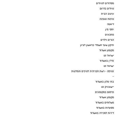
מסלולים לטיולים
טיולים בדרום
עיצוב הבית
טיפוח ואופנה
דיאטה
יחסי מין
מתכונים
הורים וילדים
תיקון שער חשמלי בראשון לציון
מקומון אשדוד
ישראל נט
נדל"ן באשדוד
ישראל נט
נטיפס - רשת חברתית לטיפים והמלצות
-
בתי מלון באשדוד
יישובניק נט
פרסום במקומונים
מקומון אשדוד
משלוחים באשדוד
מסעדות באשדוד
דירות למכירה באשדוד