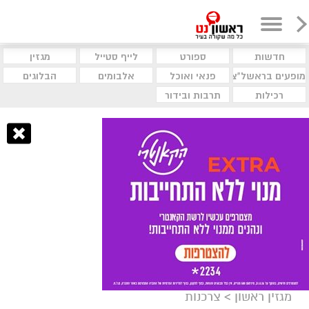
חדשות
ספורט
לייף סטייל
מגזין
מופעים בראשל"צ
פנאי ואוכל
אלבומים
הבלוגים
רכילות
תרבות ובידור
מגזין ראשון
>
צרכנות