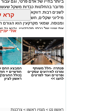
ביותר בחייו של אדם פרטי, וגם עבור 
מדובר בהחלטות כבדות משקל שעשויו
לשנים רבות. דווקא ברגעים שבהם מו
קרא ע
מיליוני שקלים, חשוב שיעמוד לצידכם
ומנוסה. שמאי מקרקעין הוא הגורם ה
את שווי של נכסי מקרקעין, והוא זה 
אולי יעניי
החלטות מבוססות, שקולות ובטוחות.
פנתרה -חלל משותף
המבצע החם של
ומרכז לאירועים עסקיים
חודשיים + חו
ופרטיים ועוד לפרטים
(כולל החגים!)
לחצו >>
ראשון לציון
ראשון נט
>
מגזין ראשון
>
צרכנות