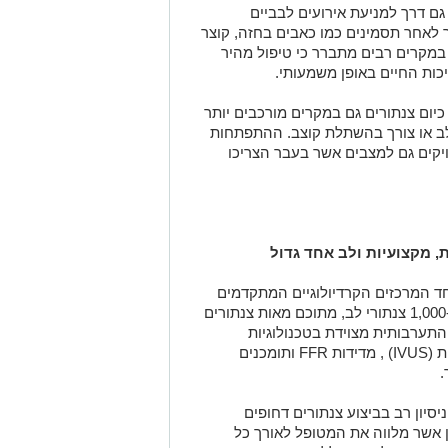
גם דרך למניעת אירועים לבביים
 לאחר תסמינים כמו כאבים בחזה, קוצר
במקרים רבים מתברר כי טיפול מהיר
כות החיים באופן משמעותי.
כיום צנתורים גם במקרים מורכבים יותר
בלב או צורך בהשתלת קוצב. ההתפתחות
יקים גם למצבים אשר בעבר הצריכו
, מקצועיות ולב אחד גדול
חד המרכזים הקרדיולוגיים המתקדמים
בישראל. מדי שנה מתבצעים בו למעלה מ-1,000 צנתורי לב, מתוכם מאות צנתורים
 התערבותית מצוידת בטכנולוגיות
מהשורה הראשונה, ובהן הדמיה תוך כלילית (IVUS) , מדידות FFR ותומכנים
.
יסיון רב בביצוע צנתורים דחופים
מן אשר מלווה את המטופל לאורך כל