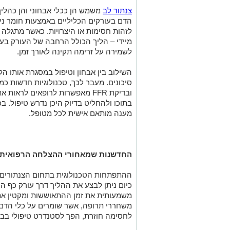
צנתור לב
משמש הן ככלי אבחוני והן כהליך
הדם בעורקים הכליליים באמצעות חומר ניג
לזהות חסימות או היצרויות. כאשר מתגלה ב
מיידי – הליך הכולל הרחבה של העורק בעז
לשמירה על זרימה תקינה לאורך זמן.
השילוב בין אבחון וטיפול במסגרת אותו ה
ובדיקת FFR מאפשרות לרופאים לרא
בתוכו ולהחליט בדיוק היכן נדרש טיפול. ב
מענה מותאם אישית לכל מטופל.
החדשנות שמאחורי ההצלחה הרפואית
ההתפתחות הטכנולוגית בתחום הצנתורים ש
כיום ניתן לבצע את ההליך דרך עורק כף
משמעותית את זמן ההתאוששות ומקטין את 
משחררי תרופה, אשר שומרים על כלי הדם פ
לחסימה חוזרת, הפך לסטנדרט טיפולי בבתי