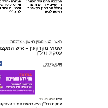
המבצע החם של העונה:
פנתרה -חלל מ
חודשיים + חודש מתנה
ומרכז לאירועי
(כולל החגים!) בקאנטרי
ופרטיים ועוד 
ראשון לציון
לחצו >>
ראשון נט
>
מגזין ראשון
>
צרכנות
שמאי מקרקעין – איש המקצוע
עסקת נדל"ן
תוכן שיווקי
05.08.26 / 09:49
תגים:
שמאי מקרקעין
עסקת נדל"ן היא כמעט תמיד העסקה