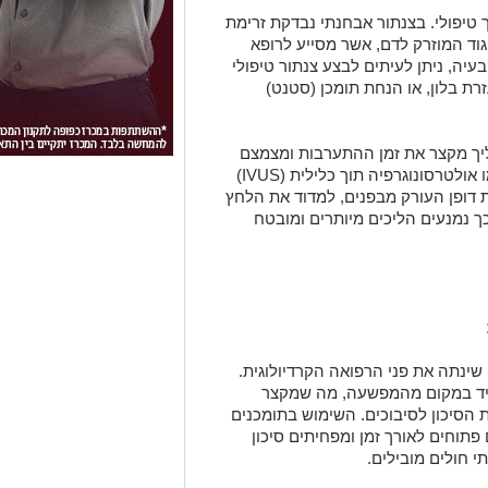
 טיפולי. בצנתור אבחנתי נבדקת זרימת
וד המוזרק לדם, אשר מסייע לרופא
עיה, ניתן לעיתים לבצע צנתור טיפולי
רת בלון, או הנחת תומכן (סטנט)
ליך מקצר את זמן ההתערבות ומצמצם
סיכונים. מעבר לכך, טכנולוגיות חדשות כמו אולטרסונוגרפיה תוך כלילית (IVUS)
ות את דופן העורק מבפנים, למדוד את הלחץ
כך נמנעים הליכים מיותרים ומובטח
ינתה את פני הרפואה הקרדיולוגית.
 היד במקום מהמפשעה, מה שמקצר
הסיכון לסיבוכים. השימוש בתומכנים
תוחים לאורך זמן ומפחיתים סיכון
 חולים מובילים.