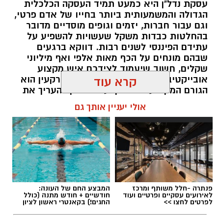
עסקת נדל"ן היא כמעט תמיד העסקה הכלכלית
הגדולה והמשמעותית ביותר בחייו של אדם פרטי,
וגם עבור חברות, יזמים וגופים מוסדיים מדובר
בהחלטות כבדות משקל שעשויות להשפיע על
עתידם הפיננסי לשנים רבות. דווקא ברגעים
שבהם מונחים על הכף מאות אלפי ואף מיליוני
שקלים, חשוב שיעמוד לצידכם איש מקצוע
אובייקטיבי, מוסמך ומנוסה. שמאי מקרקעין הוא
קרא עוד
הגורם המקצועי המוסמך על פי חוק להעריך את
שווי של נכסי מקרקעין, והוא זה שמעניק לכם את
אולי יעניין אותך גם
הביטחון לקבל החלטות מבוססות, שקולות
ובטוחות.
תוכן שיווקי / 09:49 05.08.26
פנתרה -חלל משותף ומרכז
המבצע החם של העונה:
לאירועים עסקיים ופרטיים ועוד
חודשיים + חודש מתנה (כולל
לפרטים לחצו >>
החגים!) בקאנטרי ראשון לציון