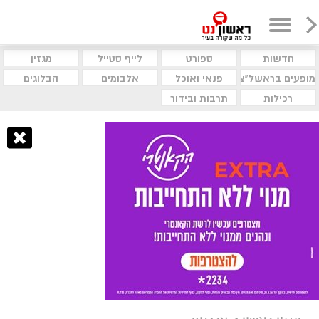
חדשות
ספורט
לייף סטייל
מגזין
מופעים בראשל"צ
פנאי ואוכל
אלבומים
הבלוגים
רכילות
תרבות ובידור