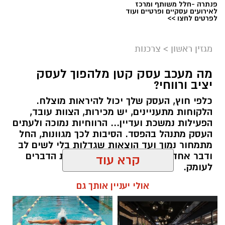
פנתרה -חלל משותף ומרכז
לאירועים עסקיים ופרטיים ועוד
לפרטים לחצו >>
מגזין ראשון
>
צרכנות
מה מעכב עסק קטן מלהפוך לעסק
יציב ורווחי?
כלפי חוץ, העסק שלך יכול להיראות מוצלח.
קרדיט תמונה בוסט מדיה
הלקוחות מתעניינים, יש מכירות, הצוות עובד,
הפעילות נמשכת ועדיין... הרווחיות נמוכה ולעתים
העסק מתנהל בהפסד. הסיבות לכך מגוונות, החל
מהו שמאי מקרקעין ומה תפקידו?
מתמחור נמוך ועד הוצאות שגדלות בלי לשים לב
ודבר אחד בטוח, הגיע הזמן לבחון את הדברים
שמאי מקרקעין הוא בעל מקצוע המחזיק ברישיון
לעומק.
מטעם מועצת שמאי המקרקעין שבמשרד
קרא עוד
המשפטים, לאחר שעמד בהצלחה במסלול הכשרה
תוכן שיווקי / 10:57 27.07.26
תובעני הכולל לימודים, בחינות מקצועיות מחמירות
אולי יעניין אותך גם
והתמחות מעשית. תפקידו של השמאי הוא לקבוע