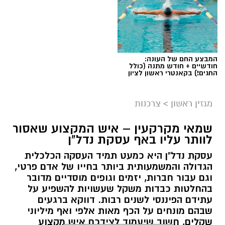
המבצע החם של העונה:
חודשיים + חודש מתנה (כולל
החגים!) בקאנטרי ראשון לציון
מגזין ראשון
>
צרכנות
שמאי מקרקעין – איש המקצוע שאסור
לוותר עליו באף עסקת נדל"ן
עסקת נדל"ן היא כמעט תמיד העסקה הכלכלית
הגדולה והמשמעותית ביותר בחייו של אדם פרטי,
וגם עבור חברות, יזמים וגופים מוסדיים מדובר
בהחלטות כבדות משקל שעשויות להשפיע על
עתידם הפיננסי לשנים רבות. דווקא ברגעים
שבהם מונחים על הכף מאות אלפי ואף מיליוני
שקלים, חשוב שיעמוד לצידכם איש מקצוע