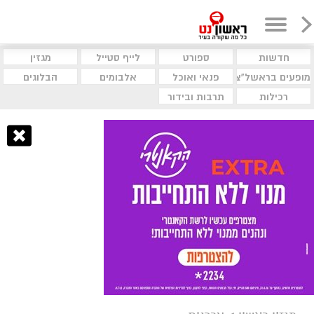
חדשות
ספורט
לייף סטייל
מגזין
מופעים בראשל"צ
פנאי ואוכל
אלבומים
הבלוגים
רכילות
תרבות ובידור