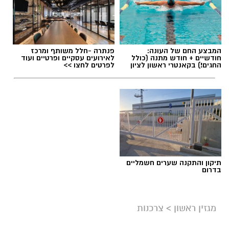
תוכן שיווקי / 09:49 05.08.26
המבצע החם של העונה:
פנתרה -חלל משותף ומרכז
חודשיים + חודש מתנה (כולל
לאירועים עסקיים ופרטיים ועוד
החגים!) בקאנטרי ראשון לציון
לפרטים לחצו >>
תגים:
שמאי מקרקעין
תיקון והתקנה שערים חשמליים
בדרום
מגזין ראשון
>
צרכנות