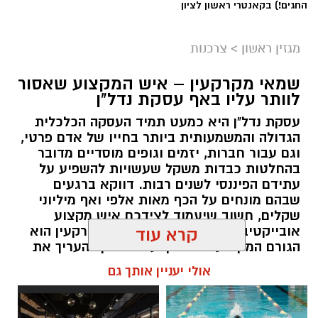
החגים!) בקאנטרי ראשון לציון
מגזין ראשון
>
צרכנות
שמאי מקרקעין – איש המקצוע שאסור
לוותר עליו באף עסקת נדל"ן
עסקת נדל"ן היא כמעט תמיד העסקה הכלכלית
הגדולה והמשמעותית ביותר בחייו של אדם פרטי,
וגם עבור חברות, יזמים וגופים מוסדיים מדובר
בהחלטות כבדות משקל שעשויות להשפיע על
עתידם הפיננסי לשנים רבות. דווקא ברגעים
שבהם מונחים על הכף מאות אלפי ואף מיליוני
שקלים, חשוב שיעמוד לצידכם איש מקצוע
אובייקטיבי, מוסמך ומנוסה. שמאי מקרקעין הוא
קרא עוד
הגורם המקצועי המוסמך על פי חוק להעריך את
שווי של נכסי מקרקעין, והוא זה שמעניק לכם את
אולי יעניין אותך גם
הביטחון לקבל החלטות מבוססות, שקולות
ובטוחות.