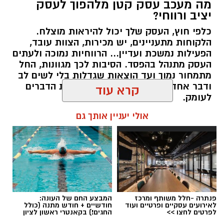
מה מעכב עסק קטן מלהפוך לעסק
יציב ורווחי?
כלפי חוץ, העסק שלך יכול להיראות מוצלח.
קרדיט תמונה בוסט מדיה
הלקוחות מתעניינים, יש מכירות, הצוות עובד,
הפעילות נמשכת ועדיין... הרווחיות נמוכה ולעתים
העסק מתנהל בהפסד. הסיבות לכך מגוונות, החל
מהו שמאי מקרקעין ומה תפקידו?
מתמחור נמוך ועד הוצאות שגדלות בלי לשים לב
ודבר אחד בטוח, הגיע הזמן לבחון את הדברים
שמאי מקרקעין הוא בעל מקצוע המחזיק ברישיון
לעומק.
מטעם מועצת שמאי המקרקעין שבמשרד
קרא עוד
המשפטים, לאחר שעמד בהצלחה במסלול הכשרה
תוכן שיווקי / 10:57 27.07.26
תובעני הכולל לימודים, בחינות מקצועיות מחמירות
אולי יעניין אותך גם
והתמחות מעשית. תפקידו של השמאי הוא לקבוע
את שוויו של נכס באופן אובייקטיבי ובלתי תלוי, תוך
בחינה מעמיקה של מצבו התכנוני, המשפטי והפיזי
של הנכס, ניתוח עסקאות השוואה שבוצעו בסביבה
תגים:
יועץ עסקי
ובדיקת מכלול הנתונים המשפיעים על השווי –
מזכויות בנייה בלתי מנוצלות, דרך חריגות בנייה
פנתרה -חלל משותף ומרכז
המבצע החם של העונה:
לא תמיד קל לזהות לבד מה לא עובד היטב.