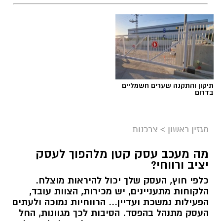
תגים:
שמאי מקרקעין
תיקון והתקנה שערים חשמליים
בדרום
מגזין ראשון
>
צרכנות
מה מעכב עסק קטן מלהפוך לעסק
יציב ורווחי?
כלפי חוץ, העסק שלך יכול להיראות מוצלח.
קרדיט תמונה בוסט מדיה
הלקוחות מתעניינים, יש מכירות, הצוות עובד,
הפעילות נמשכת ועדיין... הרווחיות נמוכה ולעתים
העסק מתנהל בהפסד. הסיבות לכך מגוונות, החל
מהו שמאי מקרקעין ומה תפקידו?