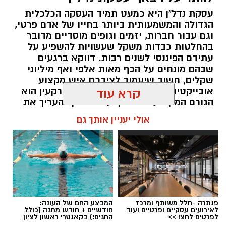
עסקת נדל"ן היא כמעט תמיד העסקה הכלכלית
הגדולה והמשמעותית ביותר בחייו של אדם פרטי,
וגם עבור חברות, יזמים וגופים מוסדיים מדובר
בהחלטות כבדות משקל שעשויות להשפיע על
עתידם הפיננסי לשנים רבות. דווקא ברגעים
שבהם מונחים על הכף מאות אלפי ואף מיליוני
שקלים, חשוב שיעמוד לצידכם איש מקצוע
אובייקטיבי, מוסמך ומנוסה. שמאי מקרקעין הוא
קרא עוד
הגורם המקצועי המוסמך על פי חוק להעריך את
שווי של נכסי מקרקעין, והוא זה שמעניק לכם את
אולי יעניין אותך גם
הביטחון לקבל החלטות מבוססות, שקולות
ובטוחות.
תוכן שיווקי / 09:49 05.08.26
פנתרה -חלל משותף ומרכז
המבצע החם של העונה:
לאירועים עסקיים ופרטיים ועוד
חודשיים + חודש מתנה (כולל
לפרטים לחצו >>
החגים!) בקאנטרי ראשון לציון