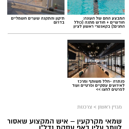
המבצע החם של העונה:
תיקון והתקנה שערים חשמליים
חודשיים + חודש מתנה (כולל
בדרום
החגים!) בקאנטרי ראשון לציון
פנתרה -חלל משותף ומרכז
לאירועים עסקיים ופרטיים ועוד
לפרטים לחצו >>
מגזין ראשון
>
צרכנות
שמאי מקרקעין – איש המקצוע שאסור
לוותר עליו באף עסקת נדל"ן