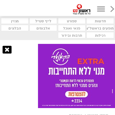
חדשות
ספורט
לייף סטייל
מגזין
מופעים בראשל"צ
פנאי ואוכל
אלבומים
הבלוגים
רכילות
תרבות ובידור