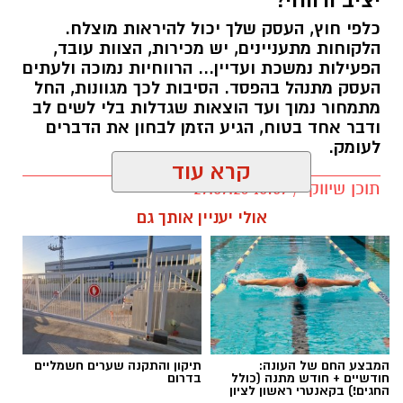
כלפי חוץ, העסק שלך יכול להיראות מוצלח.
קרדיט תמונה בוסט מדיה
הלקוחות מתעניינים, יש מכירות, הצוות עובד,
הפעילות נמשכת ועדיין... הרווחיות נמוכה ולעתים
העסק מתנהל בהפסד. הסיבות לכך מגוונות, החל
מהו שמאי מקרקעין ומה תפקידו?
מתמחור נמוך ועד הוצאות שגדלות בלי לשים לב
ודבר אחד בטוח, הגיע הזמן לבחון את הדברים
שמאי מקרקעין הוא בעל מקצוע המחזיק ברישיון
לעומק.
מטעם מועצת שמאי המקרקעין שבמשרד
קרא עוד
המשפטים, לאחר שעמד בהצלחה במסלול הכשרה
תוכן שיווקי / 10:57 27.07.26
תובעני הכולל לימודים, בחינות מקצועיות מחמירות
אולי יעניין אותך גם
והתמחות מעשית. תפקידו של השמאי הוא לקבוע
את שוויו של נכס באופן אובייקטיבי ובלתי תלוי, תוך
בחינה מעמיקה של מצבו התכנוני, המשפטי והפיזי
של הנכס, ניתוח עסקאות השוואה שבוצעו בסביבה
תגים:
יועץ עסקי
ובדיקת מכלול הנתונים המשפיעים על השווי –
מזכויות בנייה בלתי מנוצלות, דרך חריגות בנייה
המבצע החם של העונה:
תיקון והתקנה שערים חשמליים
לא תמיד קל לזהות לבד מה לא עובד היטב.
חודשיים + חודש מתנה (כולל
בדרום
וליקויים ועד מגבלות רישום ושעבודים.
התפעול העסקי דורש התמודדות מתמדת עם
החגים!) בקאנטרי ראשון לציון