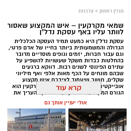
מגזין ראשון
>
צרכנות
שמאי מקרקעין – איש המקצוע שאסור
לוותר עליו באף עסקת נדל"ן
עסקת נדל"ן היא כמעט תמיד העסקה הכלכלית
הגדולה והמשמעותית ביותר בחייו של אדם פרטי,
וגם עבור חברות, יזמים וגופים מוסדיים מדובר
בהחלטות כבדות משקל שעשויות להשפיע על
עתידם הפיננסי לשנים רבות. דווקא ברגעים
שבהם מונחים על הכף מאות אלפי ואף מיליוני
שקלים, חשוב שיעמוד לצידכם איש מקצוע
אובייקטיבי, מוסמך ומנוסה. שמאי מקרקעין הוא
קרא עוד
הגורם המקצועי המוסמך על פי חוק להעריך את
שווי של נכסי מקרקעין, והוא זה שמעניק לכם את
אולי יעניין אותך גם
הביטחון לקבל החלטות מבוססות, שקולות
ובטוחות.
תוכן שיווקי / 09:49 05.08.26