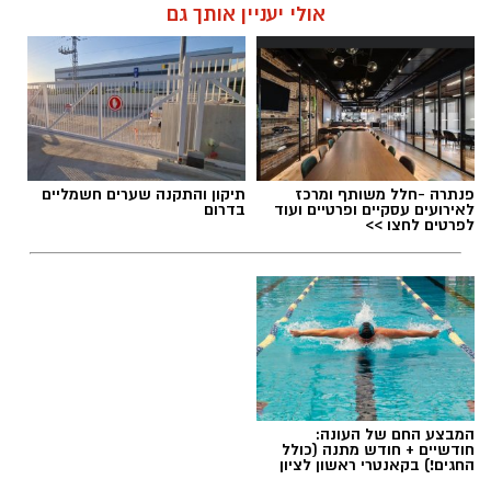
אולי יעניין אותך גם
פנתרה -חלל משותף ומרכז
תיקון והתקנה שערים חשמליים
לאירועים עסקיים ופרטיים ועוד
בדרום
לפרטים לחצו >>
המבצע החם של העונה:
חודשיים + חודש מתנה (כולל
החגים!) בקאנטרי ראשון לציון