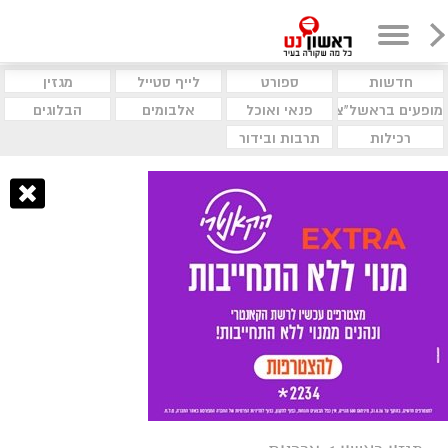
חדשות
ספורט
לייף סטייל
מגזין
מופעים בראשל"צ
פנאי ואוכל
אלבומים
הבלוגים
רכילות
תרבות ובידור