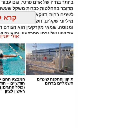
ביותר בחייו של אדם פרטי, וגם עבור 
מדובר בהחלטות כבדות משקל שעשויו
לשנים רבות. דווקא ברגעים שבהם מו
קרא ע
מיליוני שקלים, חשוב שיעמוד לצידכם
ומנוסה. שמאי מקרקעין הוא הגורם ה
את שווי של נכסי מקרקעין, והוא זה 
אולי יעניי
החלטות מבוססות, שקולות ובטוחות.
תיקון והתקנה שערים
המבצע החם של
חשמליים בדרום
חודשיים + חו
(כולל החגים!)
ראשון לציון