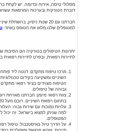
מסלולי טיסה, אירוח וכדומה.
יש לקחת בחש
דוברת הטורקית ובערכות המרפאות עשויו
חברתנו עם 20 שנות ניסיון, בהשת
למטופלים שלנו.מלאו את הטופס באתר:
טי
יתרונות הטיפולים בטורקיה הם הסיבות שה
לתיירות רפואית, ובפרט לתיירות רפואית 
מרכז טיפוח מתקדם: דנטה ליד פותח
השיניים ומשקיעה בקידום טכנולוגיות
הטיפוח מצוידים בציוד רפואי מתקדם
גבוהה של טיפולים.
צוות רפואי מיומן: חברתנו מארחת רופא
בתחום רפואת השיניים. רובם מעל 20 שנים בתחום הטיפולים המתקדמים.
עלויות נמוכות עם שירות גבוה: העל
למה שניתן למצוא בישראל. זה יכול לה
המטופלים.
על הדרך טיול באיסטנבול: טיפול רפו
תיירות, שהיא מרגשת ופופולרית במדי