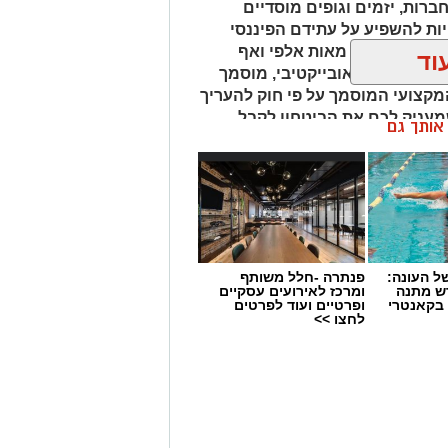
חברות, יזמים וגופים מוסדיים
ת להשפיע על עתידם הפיננסי
נחים על הכף מאות אלפי ואף
וד
 איש מקצוע אובייקטיבי, מוסמך
מקצועי המוסמך על פי חוק להעריך
שמעניק לכם את הביטחון לקבל
ן אותך גם
 העונה:
פנתרה -חלל משותף
דש מתנה
ומרכז לאירועים עסקיים
 בקאנטרי
ופרטיים ועוד לפרטים
לחצו >>