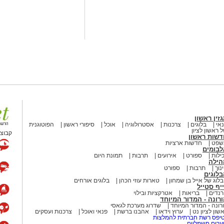
קידו?
רישיון מטעם מועצת שמאי המקרקעין
במסלול הכשרה תובעני הכולל
זין ראשון
מחות מעשית. תפקידו של השמאי הוא
אי
בלוגים
צרכנות
אסטרולוגיה
אוכל
סיפורי ראשון
הפוטוגנית
 ובלתי תלוי, תוך בחינה מעמיקה של מצבו
 ראשון לציון
קבוצת
דשות ראשון
 עסקאות השוואה שבוצעו בסביבה
שפט
חדשות ארציות
 – מזכויות בנייה בלתי מנוצלות, דרך
לבומים
ילות
ספורט
אירועים
תרבות
תמונת היום
שעבודים.
הילה
נוך
תרבות
ספורט
לוגים
לוג של אייל בן שמחון
טארות עוזי הכהן
בלוגים אורחים
יף סטייל
שמאי מקרקעין?
נדים
בריאות
אטרקציות ובילוי
רונה - המדור המיוחד
רונה - המדור המיוחד
שדרוג מערכת לגאסי
שון לציון נט
ערוץ וידאו
אהבנו ברשת
פנאי ואוכל
צרכנות ועסקים
 המשמעותיים ביותר בחיים: לפני רכישת
יפס רשת חברתית להמלצות
נטילת משכנתא, בהליכי גירושין וחלוקת
רים חשמליים