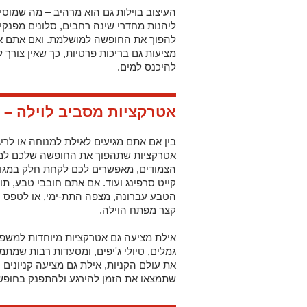
העיצוב בוילות גם הוא מרהיב – מה שמוסיף
ליהנות מחדרי שינה רחבים, סלונים מפנקי
להפוך את החופשה למושלמת. ואם אתם אוה
מציעות גם בריכות פרטיות, כך שאין צורך ל
להיכנס למים.
אטרקציות מסביב לוילה – 
בין אם אתם מגיעים לאילת למנוחה או לריג
אטרקציות שתהפוך את החופשה שלכם למגו
הצמודים, מאפשרים לכם לקחת חלק במגוון פ
קייט סרפינג ועוד. אם אתם חובבי טבע, תו
הטבע עברונה, מצפה התת-ימי, או לטפס ו
קצר מפתח הוילה.
אילת מציעה גם אטרקציות מיוחדות למשפחו
גמלים, טיולי ג'יפים, ומסעדות רבות שמת
את עולם הקניות, אילת גם מציעה קניונים 
שתמצאו את הזמן להירגע ולהתפנק בחופש