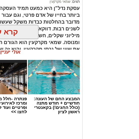
תגים:
שמאי מקרקעין
עסקת נדל"ן היא כמעט תמיד העסקה
ביותר בחייו של אדם פרטי, וגם עבור 
מדובר בהחלטות כבדות משקל שעשויו
לשנים רבות. דווקא ברגעים שבהם מו
קרא ע
מיליוני שקלים, חשוב שיעמוד לצידכם
ומנוסה. שמאי מקרקעין הוא הגורם ה
את שווי של נכסי מקרקעין, והוא זה 
אולי יעניי
החלטות מבוססות, שקולות ובטוחות.
המבצע החם של העונה:
פנתרה -חלל מ
חודשיים + חודש מתנה
ומרכז לאירועי
(כולל החגים!) בקאנטרי
ופרטיים ועוד 
ראשון לציון
לחצו >>