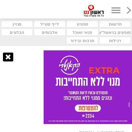
חדשות
ספורט
לייף סטייל
מגזין
מופעים בראשל"צ
פנאי ואוכל
אלבומים
הבלוגים
רכילות
תרבות ובידור