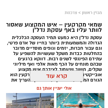
מגזין ראשון
>
צרכנות
שמאי מקרקעין – איש המקצוע שאסור
לוותר עליו באף עסקת נדל"ן
עסקת נדל"ן היא כמעט תמיד העסקה הכלכלית
הגדולה והמשמעותית ביותר בחייו של אדם פרטי,
וגם עבור חברות, יזמים וגופים מוסדיים מדובר
בהחלטות כבדות משקל שעשויות להשפיע על
עתידם הפיננסי לשנים רבות. דווקא ברגעים
שבהם מונחים על הכף מאות אלפי ואף מיליוני
שקלים, חשוב שיעמוד לצידכם איש מקצוע
אובייקטיבי, מוסמך ומנוסה. שמאי מקרקעין הוא
קרא עוד
הגורם המקצועי המוסמך על פי חוק להעריך את
שווי של נכסי מקרקעין, והוא זה שמעניק לכם את
אולי יעניין אותך גם
הביטחון לקבל החלטות מבוססות, שקולות
ובטוחות.
תוכן שיווקי / 09:49 05.08.26