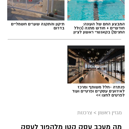
המבצע החם של העונה:
תיקון והתקנה שערים חשמליים
חודשיים + חודש מתנה (כולל
בדרום
החגים!) בקאנטרי ראשון לציון
תגים:
שמאי מקרקעין
פנתרה -חלל משותף ומרכז
לאירועים עסקיים ופרטיים ועוד
לפרטים לחצו >>
מגזין ראשון
>
צרכנות
מה מעכב עסק קטן מלהפוך לעסק