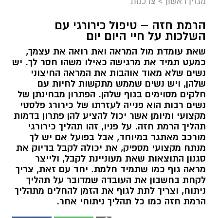
מגזין ראשון
>
צרכנות
הרמת חזה – טיפול כירורגי עם
השלכות על חיי היום יום
שאת עומדת מול המראה ואת רואה את עצמך,
כמעט תמיד את מרגישה כאילו משהו חסר לך. יש
נשים שלא מאוד אוהבות את המראה החיצוני
שלהן, ויש נשים שממש מתקשות לחיות עם
חלקים מסוימים בגוף שלהן. הפתרון מבחינתן של
נשים רבות הוא פנייה לעזרתו של כירורג פלסטי
מקצועי ומיומן אשר יכול להציע להן פתרון בדמות
תהליך הרמת חזה. על פניו, זהו תהליך כירורגי
מורכב מאתגר במיוחד, אבל בפועל אם יש לך
מנתח מקצועי מספיק, את יכולה לקבל בדיוק את
סגנון התוצאות שאת מעוניינת לקבל, ולייצר
מראה גוף כמו שתמיד חלמת. יחד עם זאת, צריך
לקחת בחשבון את העובדה שמדובר על תהליך
ניתוח, וצריך לתת לגוף את הזמן להחלים מתהליך
הרמת חזה כמו כל תהליך ניתוחי אחר.