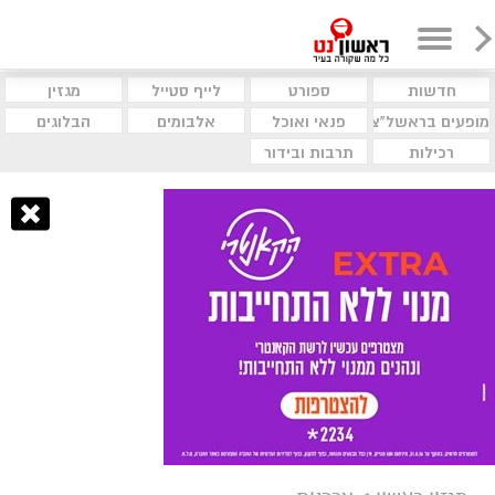
חדשות
ספורט
לייף סטייל
מגזין
מופעים בראשל"צ
פנאי ואוכל
אלבומים
הבלוגים
רכילות
תרבות ובידור