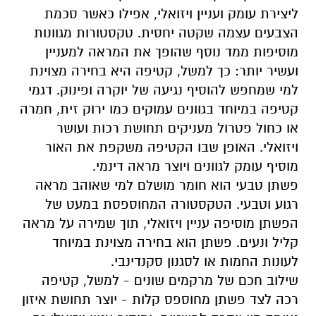
ליצירת עומק ועניין ויזואלי, אפילו כאשר סכמת
הצבעים עצמה שקטה יחסית. טקסטורות מגוונות
מוסיפות ממד נוסף שהופך את המראה למעניין
ועשיר יותר
:
כך למשל, קטיפה היא בחירה מצוינת
למי שמחפש להוסיף נגיעה של יוקרה ופינוק. דגמי
קטיפה במיוחד בגוונים עמוקים כמו ירוק זית, חמרה
או כחול פטרול מעניקים תחושת רכות ועושר
ויזואלי. האופן שבו הקטיפה משקפת את האור
מוסיף עומק לגוונים ויוצר מראה דינמי
.
פשתן טבעי הוא חומר מושלם למי שאוהב מראה
רגוע וטבעי. הטקסטורה המחוספסת במעט של
הפשתן מוסיפה עניין ויזואלי, תוך שמירה על מראה
קליל ונעים. פשתן הוא בחירה מצוינת במיוחד
לעונות החמות או לסגנון סקנדינבי
.
שילוב חכם של מרקמים שונים - למשל, קטיפה
רכה לצד פשתן מחוספס קלות - יוצר תחושת איזון