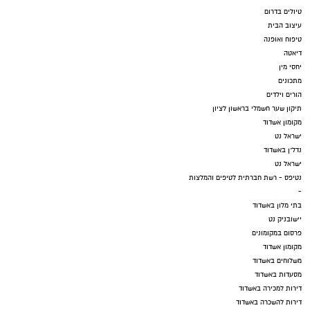
טיולים בדרום
עיצוב הבית
טיפוח ואופנה
דיאטה
יחסי מין
מתכונים
הורים וילדים
תיקון שער חשמלי בראשון לציון
מקומון אשדוד
ישראל נט
נדל"ן באשדוד
ישראל נט
נטיפס - רשת חברתית לטיפים והמלצות
-
בתי מלון באשדוד
יישובניק נט
פרסום במקומונים
מקומון אשדוד
משלוחים באשדוד
מסעדות באשדוד
דירות למכירה באשדוד
דירות להשכרה באשדוד