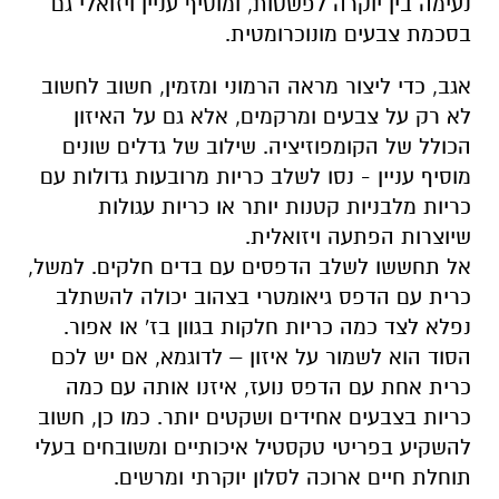
נעימה בין יוקרה לפשטות, ומוסיף עניין ויזואלי גם
בסכמת צבעים מונוכרומטית
.
אגב, כדי ליצור מראה הרמוני ומזמין, חשוב לחשוב
לא רק על צבעים ומרקמים, אלא גם על האיזון
הכולל של הקומפוזיציה. שילוב של גדלים שונים
מוסיף עניין - נסו לשלב כריות מרובעות גדולות עם
כריות מלבניות קטנות יותר או כריות עגולות
שיוצרות הפתעה ויזואלית
.
אל תחששו לשלב הדפסים עם בדים חלקים. למשל,
כרית עם הדפס גיאומטרי בצהוב יכולה להשתלב
נפלא לצד כמה כריות חלקות בגוון בז' או אפור.
הסוד הוא לשמור על איזון – לדוגמא, אם יש לכם
כרית אחת עם הדפס נועז, איזנו אותה עם כמה
כריות בצבעים אחידים ושקטים יותר
.
כמו כן, חשוב
להשקיע בפריטי טקסטיל איכותיים ומשובחים בעלי
תוחלת חיים ארוכה לסלון יוקרתי ומרשים.