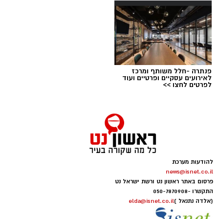
פנתרה -חלל משותף ומרכז
לאירועים עסקיים ופרטיים ועוד
לפרטים לחצו >>
להודעות מערכת
news@isnet.co.il
פרסום באתר ראשון נט ורשת ישראל נט
התקשרו -
050-7870908
(אלדה נתנאל )
elda@isnet.co.il