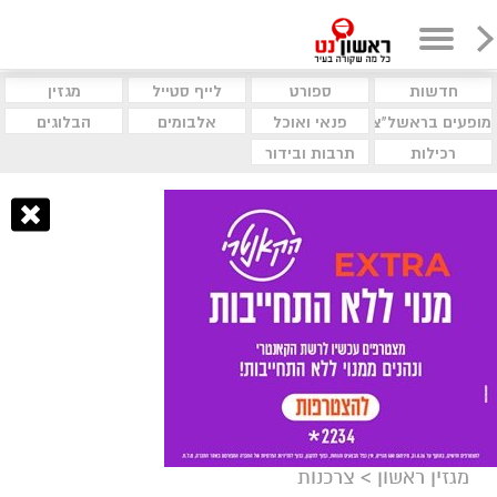
חדשות
ספורט
לייף סטייל
מגזין
מופעים בראשל"צ
פנאי ואוכל
אלבומים
הבלוגים
רכילות
תרבות ובידור
מגזין ראשון
>
צרכנות