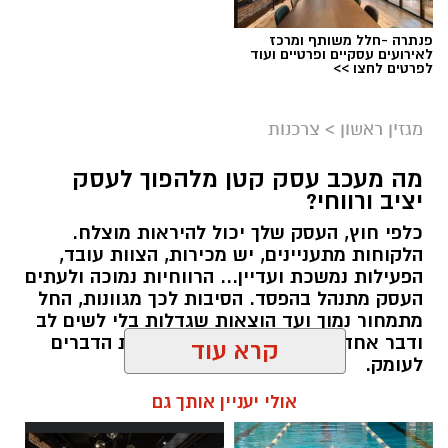
פנתרה -חלל משותף ומרכז
לאירועים עסקיים ופרטיים ועוד
לפרטים לחצו >>
מגזין ראשון
>
צרכנות
מה מעכב עסק קטן מלהפוך לעסק
יציב ורווחי?
כלפי חוץ, העסק שלך יכול להיראות מוצלח.
קרדיט תמונה בוסט מדיה
הלקוחות מתעניינים, יש מכירות, הצוות עובד,
הפעילות נמשכת ועדיין... הרווחיות נמוכה ולעתים
העסק מתנהל בהפסד. הסיבות לכך מגוונות, החל
מהו שמאי מקרקעין ומה תפקידו?
מתמחור נמוך ועד הוצאות שגדלות בלי לשים לב
ודבר אחד בטוח, הגיע הזמן לבחון את הדברים
שמאי מקרקעין הוא בעל מקצוע המחזיק ברישיון
לעומק.
מטעם מועצת שמאי המקרקעין שבמשרד
קרא עוד
המשפטים, לאחר שעמד בהצלחה במסלול הכשרה
תוכן שיווקי / 10:57 27.07.26
תובעני הכולל לימודים, בחינות מקצועיות מחמירות
אולי יעניין אותך גם