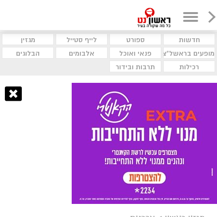
חדשות
ספורט
לייף סטייל
מגזין
מופעים בראשל"צ
פנאי ואוכל
אלבומים
הבלוגים
רכילות
תרבות ובידור