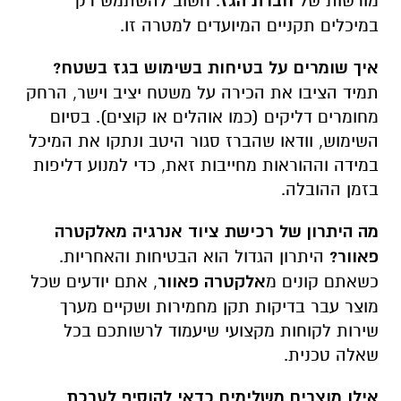
מורשות של
חברת הגז
. חשוב להשתמש רק
במיכלים תקניים המיועדים למטרה זו.
איך שומרים על בטיחות בשימוש בגז בשטח?
תמיד הציבו את הכירה על משטח יציב וישר, הרחק
מחומרים דליקים (כמו אוהלים או קוצים). בסיום
השימוש, וודאו שהברז סגור היטב ונתקו את המיכל
במידה וההוראות מחייבות זאת, כדי למנוע דליפות
בזמן ההובלה.
מה היתרון של רכישת ציוד אנרגיה מאלקטרה
פאוור?
היתרון הגדול הוא הבטיחות והאחריות.
כשאתם קונים מ
אלקטרה פאוור
, אתם יודעים שכל
מוצר עבר בדיקות תקן מחמירות ושקיים מערך
שירות לקוחות מקצועי שיעמוד לרשותכם בכל
שאלה טכנית.
אילו מוצרים משלימים כדאי להוסיף לערכת