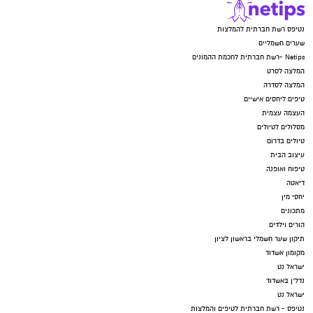
נטיפס רשת חברתית להמלצות
שערים חשמליים
Netips -רשת חברתית לחכמת ההמונים
המלצה לסרט
המלצה לסדרה
טיפים ליחסים אישיים
העצמה עצמית
מסלולים לטיולים
טיולים בדרום
עיצוב הבית
טיפוח ואופנה
דיאטה
יחסי מין
מתכונים
הורים וילדים
תיקון שער חשמלי בראשון לציון
מקומון אשדוד
ישראל נט
נדל"ן באשדוד
ישראל נט
נטיפס - רשת חברתית לטיפים והמלצות