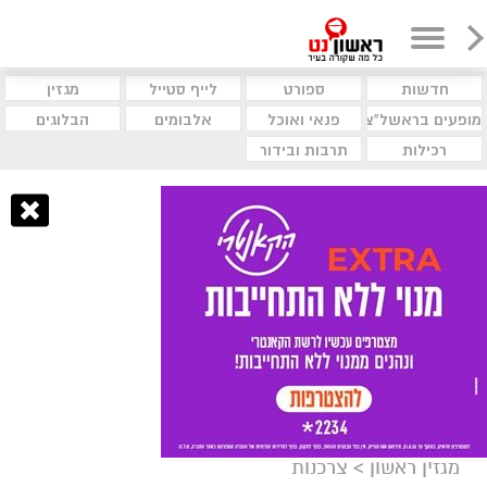
חדשות
ספורט
לייף סטייל
מגזין
מופעים בראשל"צ
פנאי ואוכל
אלבומים
הבלוגים
רכילות
תרבות ובידור
מגזין ראשון
>
צרכנות