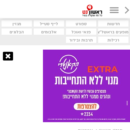
חדשות
ספורט
לייף סטייל
מגזין
מופעים בראשל"צ
פנאי ואוכל
אלבומים
הבלוגים
רכילות
תרבות ובידור