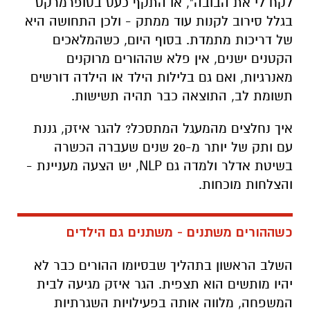
לקח לי את הבובה", או התקף כעס בסופרמרקט
בגלל סירוב לקנות עוד ממתק - ולכן התחושה היא
של דריכות מתמדת. בסוף היום, כשהמלאכים
הקטנים ישנים, אין פלא שההורים מרוקנים
מאנרגיות, ואם גם בלילות הילד או הילדה דורשים
תשומת לב, התוצאה כבר תהיה תשישות.
איך נחלצים מהמעגל המתסכל? להגר איזק, גננת
עם ותק של יותר מ-20 שנים שעברה הכשרה
בשיטת אדלר ולמדה גם
NLP
, יש הצעה מעניינת -
והצלחות מוכחות.
כשההורים משתנים - משתנים גם הילדים
השלב הראשון בתהליך שבסיומו ההורים כבר לא
יהיו מותשים הוא תצפית. הגר איזק מגיעה לבית
המשפחה, מלווה אותה בפעילויות השגרתיות