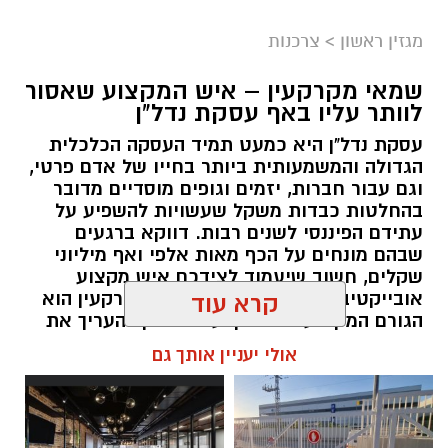
מגזין ראשון
>
צרכנות
שמאי מקרקעין – איש המקצוע שאסור
לוותר עליו באף עסקת נדל"ן
עסקת נדל"ן היא כמעט תמיד העסקה הכלכלית
הגדולה והמשמעותית ביותר בחייו של אדם פרטי,
וגם עבור חברות, יזמים וגופים מוסדיים מדובר
בהחלטות כבדות משקל שעשויות להשפיע על
עתידם הפיננסי לשנים רבות. דווקא ברגעים
שבהם מונחים על הכף מאות אלפי ואף מיליוני
שקלים, חשוב שיעמוד לצידכם איש מקצוע
אובייקטיבי, מוסמך ומנוסה. שמאי מקרקעין הוא
קרא עוד
הגורם המקצועי המוסמך על פי חוק להעריך את
שווי של נכסי מקרקעין, והוא זה שמעניק לכם את
אולי יעניין אותך גם
הביטחון לקבל החלטות מבוססות, שקולות
ובטוחות.
תוכן שיווקי / 09:49 05.08.26