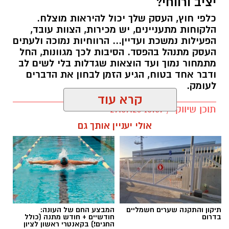
יציב ורווחי?
כלפי חוץ, העסק שלך יכול להיראות מוצלח.
קרדיט תמונה בוסט מדיה
הלקוחות מתעניינים, יש מכירות, הצוות עובד,
הפעילות נמשכת ועדיין... הרווחיות נמוכה ולעתים
העסק מתנהל בהפסד. הסיבות לכך מגוונות, החל
מהו שמאי מקרקעין ומה תפקידו?
מתמחור נמוך ועד הוצאות שגדלות בלי לשים לב
ודבר אחד בטוח, הגיע הזמן לבחון את הדברים
שמאי מקרקעין הוא בעל מקצוע המחזיק ברישיון
לעומק.
מטעם מועצת שמאי המקרקעין שבמשרד
קרא עוד
המשפטים, לאחר שעמד בהצלחה במסלול הכשרה
תוכן שיווקי / 10:57 27.07.26
תובעני הכולל לימודים, בחינות מקצועיות מחמירות
אולי יעניין אותך גם
והתמחות מעשית. תפקידו של השמאי הוא לקבוע
את שוויו של נכס באופן אובייקטיבי ובלתי תלוי, תוך
בחינה מעמיקה של מצבו התכנוני, המשפטי והפיזי
של הנכס, ניתוח עסקאות השוואה שבוצעו בסביבה
תגים:
יועץ עסקי
ובדיקת מכלול הנתונים המשפיעים על השווי –
מזכויות בנייה בלתי מנוצלות, דרך חריגות בנייה
תיקון והתקנה שערים חשמליים
המבצע החם של העונה:
לא תמיד קל לזהות לבד מה לא עובד היטב.
בדרום
חודשיים + חודש מתנה (כולל
וליקויים ועד מגבלות רישום ושעבודים.
התפעול העסקי דורש התמודדות מתמדת עם
החגים!) בקאנטרי ראשון לציון