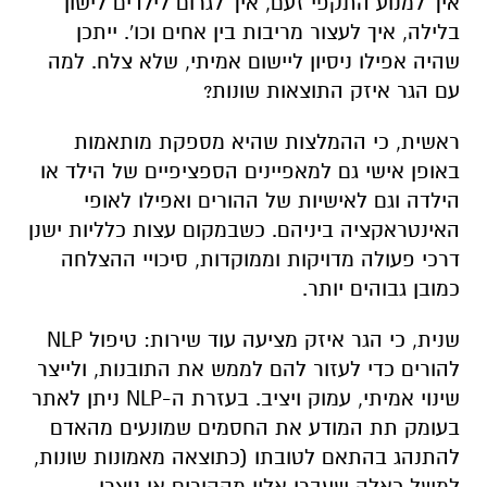
איך למנוע התקפי זעם, איך לגרום לילדים לישון
בלילה, איך לעצור מריבות בין אחים וכו'. ייתכן
שהיה אפילו ניסיון ליישום אמיתי, שלא צלח. למה
עם הגר איזק התוצאות שונות?
ראשית, כי ההמלצות שהיא מספקת מותאמות
באופן אישי גם למאפיינים הספציפיים של הילד או
הילדה וגם לאישיות של ההורים ואפילו לאופי
האינטראקציה ביניהם. כשבמקום עצות כלליות ישנן
דרכי פעולה מדויקות וממוקדות, סיכויי ההצלחה
כמובן גבוהים יותר.
שנית, כי הגר איזק מציעה עוד שירות: טיפול
NLP
להורים כדי לעזור להם לממש את התובנות, ולייצר
שינוי אמיתי, עמוק ויציב. בעזרת ה-
NLP
ניתן לאתר
בעומק תת המודע את החסמים שמונעים מהאדם
להתנהג בהתאם לטובתו (כתוצאה מאמונות שונות,
למשל כאלה שעברו אליו מההורים או נוצרו