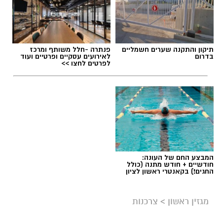
תוכן שיווקי / 09:49 05.08.26
תיקון והתקנה שערים חשמליים
פנתרה -חלל משותף ומרכז
בדרום
לאירועים עסקיים ופרטיים ועוד
לפרטים לחצו >>
תגים:
שמאי מקרקעין
המבצע החם של העונה:
חודשיים + חודש מתנה (כולל
החגים!) בקאנטרי ראשון לציון
מגזין ראשון
>
צרכנות