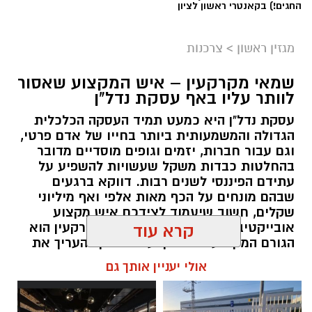
החגים!) בקאנטרי ראשון לציון
מגזין ראשון
>
צרכנות
שמאי מקרקעין – איש המקצוע שאסור
לוותר עליו באף עסקת נדל"ן
עסקת נדל"ן היא כמעט תמיד העסקה הכלכלית
הגדולה והמשמעותית ביותר בחייו של אדם פרטי,
וגם עבור חברות, יזמים וגופים מוסדיים מדובר
בהחלטות כבדות משקל שעשויות להשפיע על
עתידם הפיננסי לשנים רבות. דווקא ברגעים
שבהם מונחים על הכף מאות אלפי ואף מיליוני
שקלים, חשוב שיעמוד לצידכם איש מקצוע
אובייקטיבי, מוסמך ומנוסה. שמאי מקרקעין הוא
קרא עוד
הגורם המקצועי המוסמך על פי חוק להעריך את
שווי של נכסי מקרקעין, והוא זה שמעניק לכם את
אולי יעניין אותך גם
הביטחון לקבל החלטות מבוססות, שקולות
ובטוחות.