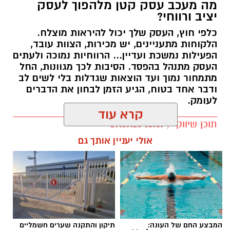
מה מעכב עסק קטן מלהפוך לעסק
יציב ורווחי?
כלפי חוץ, העסק שלך יכול להיראות מוצלח.
קרדיט תמונה בוסט מדיה
הלקוחות מתעניינים, יש מכירות, הצוות עובד,
הפעילות נמשכת ועדיין... הרווחיות נמוכה ולעתים
העסק מתנהל בהפסד. הסיבות לכך מגוונות, החל
מהו שמאי מקרקעין ומה תפקידו?
מתמחור נמוך ועד הוצאות שגדלות בלי לשים לב
ודבר אחד בטוח, הגיע הזמן לבחון את הדברים
שמאי מקרקעין הוא בעל מקצוע המחזיק ברישיון
לעומק.
מטעם מועצת שמאי המקרקעין שבמשרד
קרא עוד
המשפטים, לאחר שעמד בהצלחה במסלול הכשרה
תוכן שיווקי / 10:57 27.07.26
תובעני הכולל לימודים, בחינות מקצועיות מחמירות
אולי יעניין אותך גם
והתמחות מעשית. תפקידו של השמאי הוא לקבוע
את שוויו של נכס באופן אובייקטיבי ובלתי תלוי, תוך
בחינה מעמיקה של מצבו התכנוני, המשפטי והפיזי
של הנכס, ניתוח עסקאות השוואה שבוצעו בסביבה
תגים:
יועץ עסקי
ובדיקת מכלול הנתונים המשפיעים על השווי –
מזכויות בנייה בלתי מנוצלות, דרך חריגות בנייה
המבצע החם של העונה:
תיקון והתקנה שערים חשמליים
לא תמיד קל לזהות לבד מה לא עובד היטב.