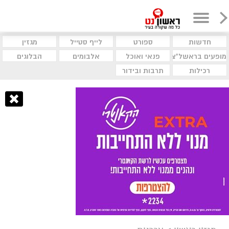
חדשות
ספורט
לייף סטייל
מגזין
מופעים בראשל"צ
פנאי ואוכל
אלבומים
הבלוגים
רכילות
תרבות ובידור