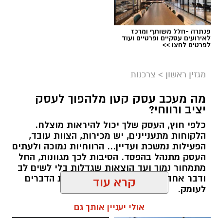
פנתרה -חלל משותף ומרכז
לאירועים עסקיים ופרטיים ועוד
לפרטים לחצו >>
מגזין ראשון
>
צרכנות
מה מעכב עסק קטן מלהפוך לעסק
יציב ורווחי?
כלפי חוץ, העסק שלך יכול להיראות מוצלח.
קרדיט תמונה בוסט מדיה
הלקוחות מתעניינים, יש מכירות, הצוות עובד,
הפעילות נמשכת ועדיין... הרווחיות נמוכה ולעתים
העסק מתנהל בהפסד. הסיבות לכך מגוונות, החל
מהו שמאי מקרקעין ומה תפקידו?
מתמחור נמוך ועד הוצאות שגדלות בלי לשים לב
ודבר אחד בטוח, הגיע הזמן לבחון את הדברים
שמאי מקרקעין הוא בעל מקצוע המחזיק ברישיון
לעומק.
מטעם מועצת שמאי המקרקעין שבמשרד
קרא עוד
המשפטים, לאחר שעמד בהצלחה במסלול הכשרה
תוכן שיווקי / 10:57 27.07.26