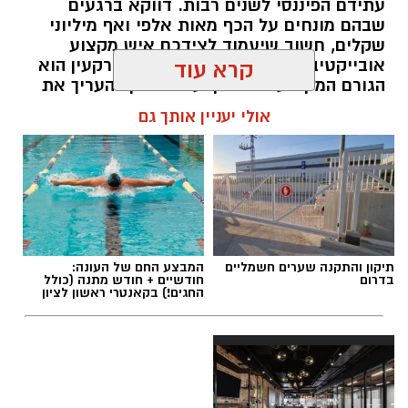
עתידם הפיננסי לשנים רבות. דווקא ברגעים
שבהם מונחים על הכף מאות אלפי ואף מיליוני
שקלים, חשוב שיעמוד לצידכם איש מקצוע
אובייקטיבי, מוסמך ומנוסה. שמאי מקרקעין הוא
קרא עוד
הגורם המקצועי המוסמך על פי חוק להעריך את
שווי של נכסי מקרקעין, והוא זה שמעניק לכם את
אולי יעניין אותך גם
הביטחון לקבל החלטות מבוססות, שקולות
ובטוחות.
תוכן שיווקי / 09:49 05.08.26
תיקון והתקנה שערים חשמליים
המבצע החם של העונה:
בדרום
חודשיים + חודש מתנה (כולל
החגים!) בקאנטרי ראשון לציון
תגים:
שמאי מקרקעין