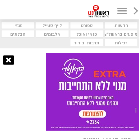
חדשות
ספורט
לייף סטייל
מגזין
מופעים בראשל"צ
פנאי ואוכל
אלבומים
הבלוגים
רכילות
תרבות ובידור