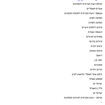
נטיפס רשת חברתית להמלצות
שערים חשמליים
Netips -רשת חברתית לחכמת ההמונים
המלצה לסרט
המלצה לסדרה
טיפים ליחסים אישיים
העצמה עצמית
מסלולים לטיולים
טיולים בדרום
עיצוב הבית
טיפוח ואופנה
דיאטה
יחסי מין
מתכונים
הורים וילדים
תיקון שער חשמלי בראשון לציון
מקומון אשדוד
ישראל נט
נדל"ן באשדוד
ישראל נט
נטיפס - רשת חברתית לטיפים והמלצות
-