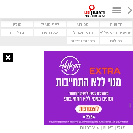
חדשות
ספורט
לייף סטייל
מגזין
מופעים בראשל"צ
פנאי ואוכל
אלבומים
הבלוגים
רכילות
תרבות ובידור
מגזין ראשון
>
צרכנות