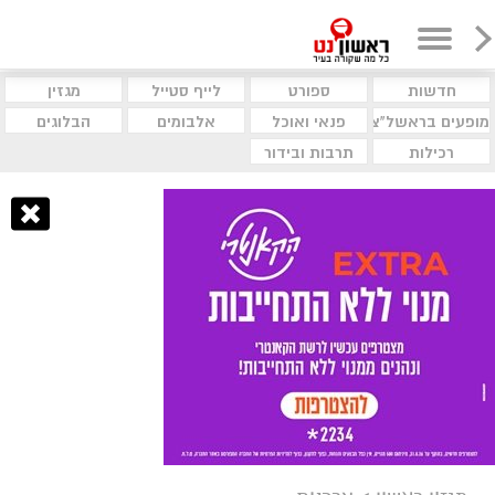
חדשות
ספורט
לייף סטייל
מגזין
מופעים בראשל"צ
פנאי ואוכל
אלבומים
הבלוגים
רכילות
תרבות ובידור