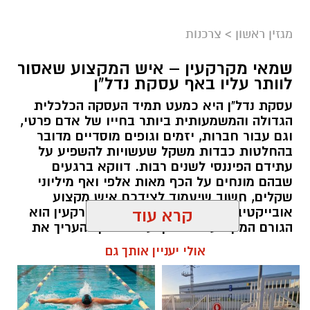
מגזין ראשון
>
צרכנות
שמאי מקרקעין – איש המקצוע שאסור
לוותר עליו באף עסקת נדל"ן
עסקת נדל"ן היא כמעט תמיד העסקה הכלכלית
הגדולה והמשמעותית ביותר בחייו של אדם פרטי,
וגם עבור חברות, יזמים וגופים מוסדיים מדובר
בהחלטות כבדות משקל שעשויות להשפיע על
עתידם הפיננסי לשנים רבות. דווקא ברגעים
שבהם מונחים על הכף מאות אלפי ואף מיליוני
שקלים, חשוב שיעמוד לצידכם איש מקצוע
אובייקטיבי, מוסמך ומנוסה. שמאי מקרקעין הוא
קרא עוד
הגורם המקצועי המוסמך על פי חוק להעריך את
שווי של נכסי מקרקעין, והוא זה שמעניק לכם את
אולי יעניין אותך גם
הביטחון לקבל החלטות מבוססות, שקולות
ובטוחות.
תוכן שיווקי / 09:49 05.08.26