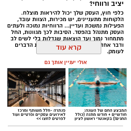
יציב ורווחי?
כלפי חוץ, העסק שלך יכול להיראות מוצלח.
קרדיט תמונה בוסט מדיה
הלקוחות מתעניינים, יש מכירות, הצוות עובד,
הפעילות נמשכת ועדיין... הרווחיות נמוכה ולעתים
העסק מתנהל בהפסד. הסיבות לכך מגוונות, החל
מהו שמאי מקרקעין ומה תפקידו?
מתמחור נמוך ועד הוצאות שגדלות בלי לשים לב
ודבר אחד בטוח, הגיע הזמן לבחון את הדברים
שמאי מקרקעין הוא בעל מקצוע המחזיק ברישיון
לעומק.
מטעם מועצת שמאי המקרקעין שבמשרד
קרא עוד
המשפטים, לאחר שעמד בהצלחה במסלול הכשרה
תוכן שיווקי / 10:57 27.07.26
תובעני הכולל לימודים, בחינות מקצועיות מחמירות
אולי יעניין אותך גם
והתמחות מעשית. תפקידו של השמאי הוא לקבוע
את שוויו של נכס באופן אובייקטיבי ובלתי תלוי, תוך
בחינה מעמיקה של מצבו התכנוני, המשפטי והפיזי
של הנכס, ניתוח עסקאות השוואה שבוצעו בסביבה
תגים:
יועץ עסקי
ובדיקת מכלול הנתונים המשפיעים על השווי –
מזכויות בנייה בלתי מנוצלות, דרך חריגות בנייה
המבצע החם של העונה:
פנתרה -חלל משותף ומרכז
לא תמיד קל לזהות לבד מה לא עובד היטב.
חודשיים + חודש מתנה (כולל
לאירועים עסקיים ופרטיים ועוד
וליקויים ועד מגבלות רישום ושעבודים.
החגים!) בקאנטרי ראשון לציון
לפרטים לחצו >>