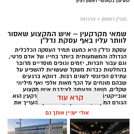
החגים!) בקאנטרי ראשון לציון
מגזין ראשון
>
צרכנות
שמאי מקרקעין – איש המקצוע שאסור
לוותר עליו באף עסקת נדל"ן
עסקת נדל"ן היא כמעט תמיד העסקה הכלכלית
הגדולה והמשמעותית ביותר בחייו של אדם פרטי,
וגם עבור חברות, יזמים וגופים מוסדיים מדובר
בהחלטות כבדות משקל שעשויות להשפיע על
עתידם הפיננסי לשנים רבות. דווקא ברגעים
שבהם מונחים על הכף מאות אלפי ואף מיליוני
שקלים, חשוב שיעמוד לצידכם איש מקצוע
אובייקטיבי, מוסמך ומנוסה. שמאי מקרקעין הוא
קרא עוד
הגורם המקצועי המוסמך על פי חוק להעריך את
שווי של נכסי מקרקעין, והוא זה שמעניק לכם את
אולי יעניין אותך גם
הביטחון לקבל החלטות מבוססות, שקולות
ובטוחות.