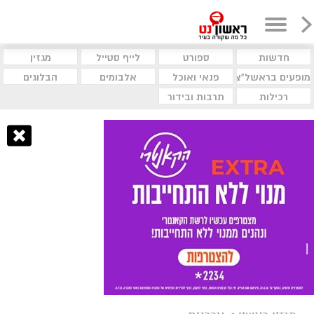
חדשות
ספורט
לייף סטייל
מגזין
מופעים בראשל"צ
פנאי ואוכל
אלבומים
הבלוגים
רכילות
תרבות ובידור