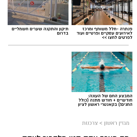
תוכן שיווקי / 09:49 05.08.26
פנתרה -חלל משותף ומרכז
תיקון והתקנה שערים חשמליים
לאירועים עסקיים ופרטיים ועוד
בדרום
לפרטים לחצו >>
תגים:
שמאי מקרקעין
המבצע החם של העונה:
חודשיים + חודש מתנה (כולל
החגים!) בקאנטרי ראשון לציון
מגזין ראשון
>
צרכנות