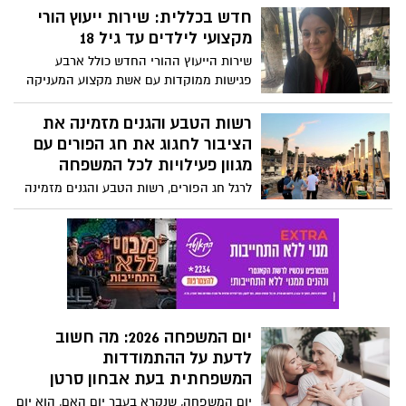
ביום רביעי ה-04/03
חדש בכללית: שירות ייעוץ הורי
מקצועי לילדים עד גיל 18
שירות הייעוץ ההורי החדש כולל ארבע
פגישות ממוקדות עם אשת מקצוע המעניקה
ליווי, הכוונה וכלים מעשיים להורים
בהתמודדות עם אתגרי היום־יום. השירות ניתן
רשות הטבע והגנים מזמינה את
בפריסה רחבה במחוז מרכז בערים ראשון
הציבור לחגוג את חג הפורים עם
לציון, קריית מלאכי, אשדוד, רמלה, מודיעין,
מגוון פעילויות לכל המשפחה
מודיעין עילית, לוד ורמלה.
לרגל חג הפורים, רשות הטבע והגנים מזמינה
את הציבור לחגוג בטבע עם מגוון פעילויות
חווייתיות לכל המשפחה. בגנים הלאומיים
ובשמורות הטבע ברחבי הארץ יתקיימו סיורים
מודרכים, סדנאות יצירה, קריאות מגילה,
מופעי אור-קוליים ופעילויות מיוחדות
בהשראת חודש שמירת הטבע, שהשנה
מוקדש לשמירה על חיות הבר. לצד החגיגות
יום המשפחה 2026: מה חשוב
והתחפושות, האירועים מדגישים את חשיבות
לדעת על ההתמודדות
השמירה על הסביבה, החיבור למורשת
המשפחתית בעת אבחון סרטן
וההיסטוריה.
יום המשפחה, שנקרא בעבר יום האם, הוא יום