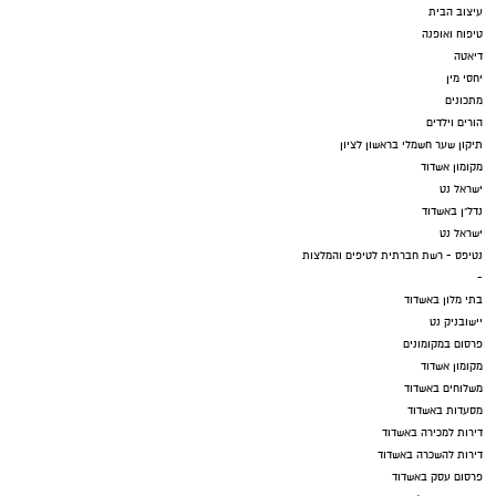
עיצוב הבית
טיפוח ואופנה
דיאטה
יחסי מין
מתכונים
הורים וילדים
תיקון שער חשמלי בראשון לציון
מקומון אשדוד
ישראל נט
נדל"ן באשדוד
ישראל נט
נטיפס - רשת חברתית לטיפים והמלצות
-
בתי מלון באשדוד
יישובניק נט
פרסום במקומונים
מקומון אשדוד
משלוחים באשדוד
מסעדות באשדוד
דירות למכירה באשדוד
דירות להשכרה באשדוד
פרסום עסק באשדוד