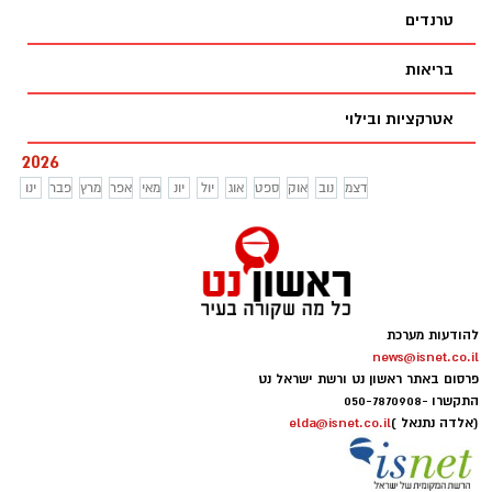
נחלים זורמים ושקט שמחזיר את הטבע
טרנדים
למרכז. רגע לפני עומסי האביב – זה הזמן
לצאת לטיול, וגם בלי לפתוח את הארנק.
בריאות
אטרקציות ובילוי
2026
דצמ
נוב
אוק
ספט
אוג
יול
יונ
מאי
אפר
מרץ
פבר
ינו
להודעות מערכת
news@isnet.co.il
פרסום באתר ראשון נט ורשת ישראל נט
התקשרו -
050-7870908
(אלדה נתנאל )
elda@isnet.co.il