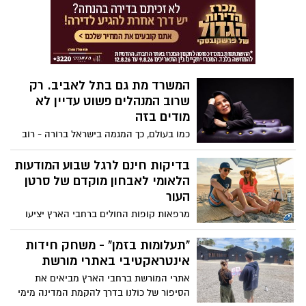
מצביעים על היכולת לאמן את המוח מחדש,
להפחית תסמיני פוסט-טראומה ולהחזיר
שליטה לחיים - גם אחרי החוויות הקשות
ביותר
המשרד מת גם בתל לאביב. רק
שרוב המנהלים פשוט עדיין לא
מודים בזה
כמו בעולם, כך המגמה בישראל ברורה - רוב
שטחי המשרדים בעולם אינם מנוצלים באופן
מלא. מנהלים עובדים מהבית. עובדים מגיעים
בדיקות חינם לרגל שבוע המודעות
יום או יומיים בשבוע. פגישות מתקיימות בבתי
הלאומי לאבחון מוקדם של סרטן
קפה. לקוחות פוגשים ספקים בלובי של מלון
העור
והכמיהה של העובדים היא דווקא להיות חלק
מרפאות קופות החולים ברחבי הארץ יציעו
מקהילה. למרות זאת, חברות ממשיכות לשלם
בדיקות חינם לרגל שבוע המודעות הלאומי
על נדל”ן כאילו אנחנו ב 2019. גלית בן שמחון,
לסרטן העור, שיערך ביוזמת האגודה למלחמה
"תעלומות בזמן" - משחק חידות
הבעלים של פנתרה - מסבירה - "הבעיה היא
בסרטן בשיתוף כללית, מכבי, מאוחדת
אינטראקטיבי באתרי מורשת
שאנחנו עדיין מנסים להפעיל מודל ישן בעולם
ולאומית בפעם ה - 34. המבצע יחל ביום שני
חדש".
אתרי המורשת ברחבי הארץ מביאים את
ה-8.6.26 וימשך עד יום ראשון ה-14.6.26.
הסיפור של כולנו בדרך להקמת המדינה מימי