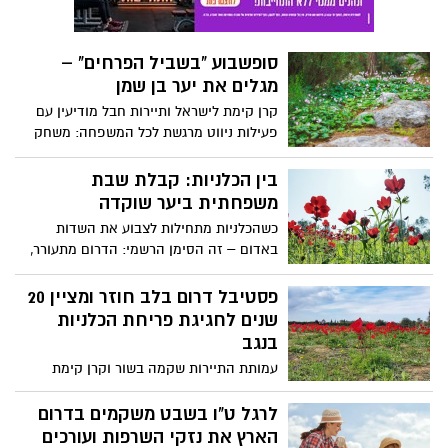
סופשבוע "בשביל הפרחים" –
מגלים את יער בן שמן
קרן קימת לישראל ותיירות חבל מודיעין עם
פעילות ניווט מרגשת לכל המשפחה: משחק
"חוויער" נושא פרסים, בין מרבדי פריחה של
רקפות וכלניות, ברחבי הריאה הירוקה של
בין הכלניות: קבלת שבת
מרכז הארץ בדרך מחכים מדריכי קק"ל
משפחתית ביער שוקדה
שיסבירו על נקודות העניין, שחקנים מחופשים,
כשהכלניות מתחילות לצבוע את השדות
יצירה מהטבע, חוויה מוזיקלית, פיית יער,
באדום – זה הסימן הרשמי: הדרום מתעורר,
אגדות מומחזות ועוד שלל מפגשים מפתיעים
והפסטיבל שכולם חיכו לו חוזר.פסטיבל “דרום
סופשבוע,13-14 בפברואר, ביער בן שמן
בלב” חוזר גם השנה ליער שוקדה, והפעם –
פסטיבל דרום בלב חוזר ומציין 20
ההשתתפות ללא תשלום
גדול יותר, מרגש יותר, ועם הרבה מאוד אהבה
שנים לחגיגת פריחת הכלניות
לדרום.
בנגב
עמותת התיירות שקמה בשור וקרן קימת
לישראל יקיימו השנה את פסטיבל דרום בלב,
שמציין 20 שנה לפריחת הכלניות בנגב, עם
לרגל ט"ו בשבט משקמים בדרום
מרבדי פריחה אדומים. צעדת הכלניות של
הארץ את נזקי השרפות ועורכים