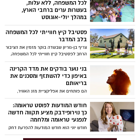
לכל המשפחה, ללא עלות,
בעשרות ערים ברחבי הארץ,
במהלך יולי-אוגוסט
קרן קימת לישראל תקיים במהלך הקיץ את
פסטיבל קיץ חווייתי לכל המשפחה
פסטיבל "גיבורי על קק"ל", פעילות לכל
המשפחה שתתקיים בעשרות ערים ורשויות
בלב המדבר
מקומיות ברחבי הארץ. האירועים יתקיימו
צריף בן-גוריון שבשדה בוקר מזמין את הציבור
ללא עלות, בהרשמה מראש בלבד, ויציעו
הרחב לפסטיבל קיץ חווייתי לכל המשפחה,
לילדים ולהורים פעילות סביב עולמות הטבע,
מסע אל חייו של דוד בן-גוריון ("הזקן")
הסביבה, היצירה והקהילה.
באמצעות פעילויות גוף-נפש, יצירה, סיורים
בני נוער בודקים את מדד הקרינה
והרצאות, בלב המדבר.
באיפון כדי להשתזף ומסכנים את
בריאותם
הם פותחים את אפליקציית מזג האוויר,
מחפשים את שעות ה־UV הגבוהות ביותר
ויוצאים לשמש כדי “להשיג צבע” ד"ר להבית
חודש המודעות לפוסט טראומה:
אקרמן מומחית לרפואת עור מזהירה: "הטרנד
כך נוירופידבק מציע תקווה חדשה
הוויראלי החדש ברשתות החברתיות עלול
לנפגעי טראומה ומלחמה
להוביל לנזק בלתי הפיך לעור ולהעלות את
חודש יוני הוא חודש המודעות להפרעת דחק
הסיכון לסרטן עור מסוג מלנומה".
פוסט טראומטית (PTSD) • מחקרים עדכניים