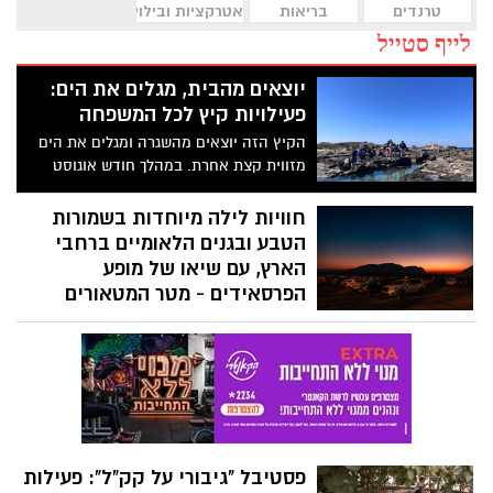
טרנדים
בריאות
אטרקציות ובילוי
לייף סטייל
יוצאים מהבית, מגלים את הים:
פעילויות קיץ לכל המשפחה
הקיץ הזה יוצאים מהשגרה ומגלים את הים
מזווית קצת אחרת. במהלך חודש אוגוסט
מזמינה עמותת אקואושן את הקהל הרחב
והמשפחות לסיורים חווייתיים באזור מכמורת,
חוויות לילה מיוחדות בשמורות
חוף בית ינאי ושפך נחל אלכסנדר. זו הזדמנות
הטבע ובגנים הלאומיים ברחבי
לצאת לטבע ולהכיר מקרוב את הים התיכון
הארץ, עם שיאו של מופע
והסביבה החופית דרך משחקים, התנסות
הפרסאידים - מטר המטאורים
ופעילות מהנה ומגבשת.
המרהיב של הקיץ
מדי שנה בחודש אוגוסט מתקבצים המונים
כדי לצפות בתופעת טבע לילית ומדהימה
"מטר המטאורים" (פרסאידים) בה נצפים
מטאורים רבים מנקודה אחת בשמי הלילה.
השנה המטר מגיע לשיאו באמצע אוגוסט בין
התאריכים 09-14 באוגוסט 2026.
פסטיבל "גיבורי על קק"ל": פעילות