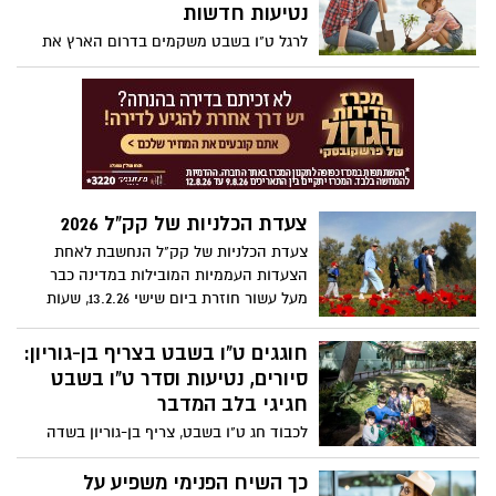
קק"ל, מרוץ הכלניות ה-12, פעילויות לכל
נטיעות חדשות
המשפחה ביערות קק"ל, כניסה ב 50% לעסקי
לרגל ט"ו בשבט משקמים בדרום הארץ את
תיירות נבחרים בחסות בנק הפועלים. חדש
נזקי השרפות, עורכים נטיעות חדשות, שימור
בפסטיבל – "מסע בעקבות הלב" סיורים
שטחים ושיקום אזורים טבעיים שנגרמו
מודרכים של תקומה ביישובי הנגב המערבי
בעקבות אירועי ה 7 לאוקטובר בדרום
וכמובן – עשרות אתרי התיירות המקומיים
שיציעו קטיף עצמי, סיורים חקלאיים, סדנאות
יצירה, טיולי אופניים, סלי פיקניק לקחת
לשטח ועוד המון הפסטיבל יתקיים בתאריכים
30 בינואר עד ה-28 בפברואר
צעדת הכלניות של קק"ל 2026
צעדת הכלניות של קק"ל הנחשבת לאחת
הצעדות העממיות המובילות במדינה כבר
מעל עשור חוזרת ביום שישי 13.2.26, שעות
8:00-14:00 קיבוץ דורות
חוגגים ט"ו בשבט בצריף בן-גוריון:
סיורים, נטיעות וסדר ט"ו בשבט
חגיגי בלב המדבר
לכבוד חג ט"ו בשבט, צריף בן-גוריון בשדה
בוקר מזמין את הציבור לחגוג את חג הנטיעות
בשורה של פעילויות חווייתיות, חינוכיות
כך השיח הפנימי משפיע על