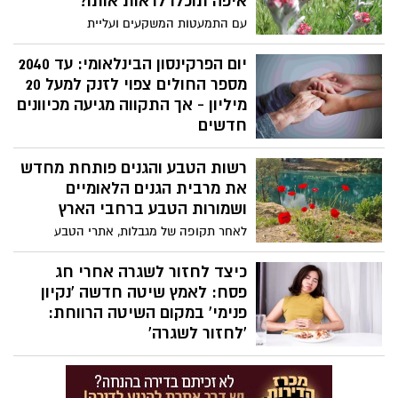
איפה תוכלו לראות אותו?
עם התמעטות המשקעים ועליית
הטמפרטורות, פרחי דם-המכבים האדום
החלו לבצבץ במקומות שונים בישראל, ואנשי
יום הפרקינסון הבינלאומי: עד 2040
רשות הטבע והגנים תיעדו אותם.
מספר החולים צפוי לזנק למעל 20
מיליון - אך התקווה מגיעה מכיוונים
חדשים
המחלה שמתרחבת ברחבי העולם בקצב
רשות הטבע והגנים פותחת מחדש
מדאיג וההתמודדות היומיומית של חולי
פרקינסון בישראל תחת מציאות של לחץ
את מרבית הגנים הלאומיים
ומלחמה, לצד פריצות דרך באבחון ובטיפול •
ושמורות הטבע ברחבי הארץ
ד"ר פיוטר מליקוב, מנהל מרכז מליקוב
לאחר תקופה של מגבלות, אתרי הטבע
לנוירולוגיה ורפואה מתקדמת, מסביר כיצד
נפתחים מחדש לציבור, תחת הנחיות בטיחות
פרקינסון היא כבר לא גזר דין לחיים מוגבלים
והזמנה מראש לביקור. פתיחת האתרים
כיצד לחזור לשגרה אחרי חג
מתבצעת בהתאם להנחיות פיקוד העורף
פסח: לאמץ שיטה חדשה 'נקיון
פנימי' במקום השיטה הרווחת:
'לחזור לשגרה'
בשבועות של חוסר ודאות, אזעקות ושגרה לא
שגרתית, הגוף דרוך והנפש מתוחה. הסבלנות
מתקצרת, ואנחנו פוגשים את עצמנו פגיעים,