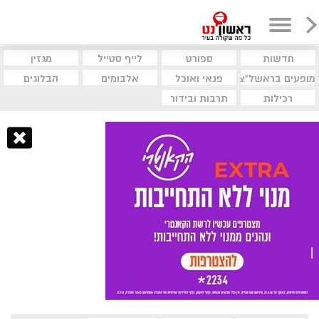
חדשות
ספורט
לייף סטייל
מגזין
מופעים בראשל"צ
פנאי ואוכל
אלבומים
הבלוגים
רכילות
תרבות ובידור