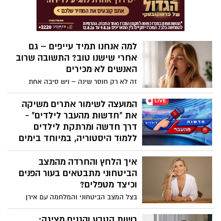
עייפים ורגישים יותר. בתוך המצב הזה מופיע
גם הדחף המוכר: עוד מתוק, עוד נשנוש, עוד
"רק משהו קטן". לעיתים זו אכילה מתוך
עייפות או הצפה – ואנחנו מתנהגים כאילו
למה אנחנו תמיד עייפים – גם
הגוף יספוג הכול, בלי מחיר.
אחרי שישנו טוב? התשובה שרוב
האנשים לא מכירים
זה לא רק חוסר שינה – ויש סיבה אחת
מרכזית שגורמת לרוב האנשים להרגיש
מותשים בלי להבין למה
המועצה לשימור אתרים משיקה
את "חדשות מהעבר לילדים" -
דרך חדשה ומרתקת לילדים
ללמוד היסטוריה, במיוחד בימים
אלה
איך הלחץ והחרדה מהמצב
המועצה לשימור אתרי מורשת בישראל,
הביטחוני מתבטאים בעור הפנים
בשיתוף משרד מורשת, משיקה בימים אלה
את "חדשות מהעבר לילדים" - סדרה של
וכיצד מטפלים?
סרטוני אנימציה, העוסקים באירועים ובאתרים
בצל המצב הביטחוני והמלחמה עם אירן
מתולדות ההתיישבות בארץ ישראל בעת
והחיזבאללה, והמתח הנפשי המתמשך
החדשה, וכן באירועים מהעולם, שגם הם
מאזעקה לאזעקה, יותר ויותר ישראלים
רשות הטבע והגנים מציגה: