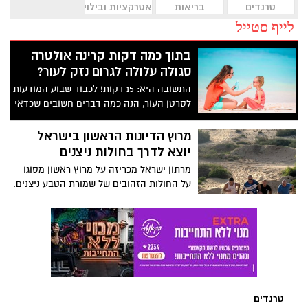
טרנדים
בריאות
אטרקציות ובילוי
לייף סטייל
בתוך כמה דקות קרינה אולטרה
סגולה עלולה לגרום נזק לעור?
התשובה היא: 15 דקות! לכבוד שבוע המודעות
לסרטן העור, הנה כמה דברים חשובים שכדאי
לדבר עליהם
מרוץ הדיונות הראשון בישראל
יוצא לדרך בחולות ניצנים
מרתון ישראל מכריזה על מרוץ ראשון מסוגו
על החולות הזהובים של שמורת הטבע ניצנים.
המרוץ האתגרי, שייערך בשיתוף מועצה
אזורית חוף אשקלון, יכלול שלושה מקצים
הכוללים טיפוס על הדיונות המדבריות יתקיים
ב28.6
טרנדים