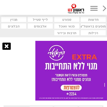
חדשות
ספורט
לייף סטייל
מגזין
מופעים בראשל"צ
פנאי ואוכל
אלבומים
הבלוגים
רכילות
תרבות ובידור