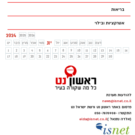
בריאות
אטרקציות ובילוי
2024
2025
2026
יונ
דצמ
נוב
אוק
ספט
אוג
יול
מאי
אפר
מרץ
פבר
ינו
1
2
3
4
5
6
7
8
9
10
11
12
13
14
15
16
17
18
19
20
21
22
23
24
25
26
27
28
29
30
להודעות מערכת
news@isnet.co.il
פרסום באתר ראשון נט ורשת ישראל נט
התקשרו -
050-7870908
(אלדה נתנאל )
elda@isnet.co.il