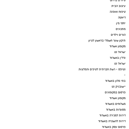
טיולים בדרום
עיצוב הבית
טיפוח ואופנה
דיאטה
יחסי מין
מתכונים
הורים וילדים
תיקון שער חשמלי בראשון לציון
מקומון אשדוד
ישראל נט
נדל"ן באשדוד
ישראל נט
נטיפס - רשת חברתית לטיפים והמלצות
-
בתי מלון באשדוד
יישובניק נט
פרסום במקומונים
מקומון אשדוד
משלוחים באשדוד
מסעדות באשדוד
דירות למכירה באשדוד
דירות להשכרה באשדוד
פרסום עסק באשדוד